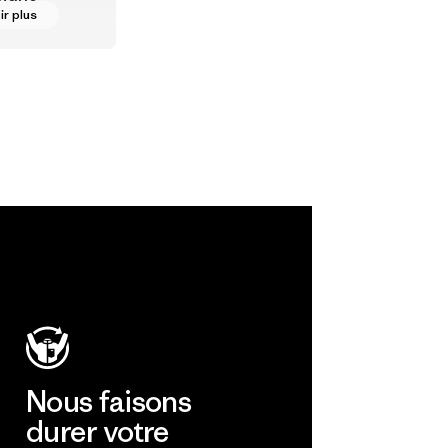
gique
ir plus
tif
rative
 est le plus
andard
ue, qui
 les
s et les
 qui
nt
e pour
r la santé
nète et
 avenir
e
Nous faisons
durer votre