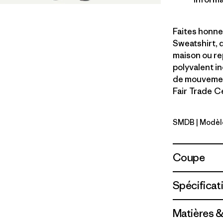
Faites honne
Sweatshirt, d
maison ou re
polyvalent in
de mouvement
Fair Trade Ce
SMDB
| Modèl
Smolder B
Coupe
Spécificat
Matières &