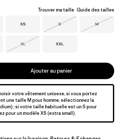
Trouver ma taille
Guide des tailles
Taille
Taille
Taille
XS
S
M
Épuisé
Épuisé
Taille
Taille
XL
XXL
Épuisé
Ajouter au panier
hoisir votre vêtement unisexe, si vous portez
t une taille M pour homme, sélectionnez la
dium) ; si votre taille habituelle est un S pour
z pour un modèle XS (extra small).
tions sur la livraison, Retours & Echanges