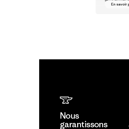
En savoir 
vers des
rémunérat
justes pou
partenaire
chaîne
d'approvi
nt.
Programme
Nous
garantissons