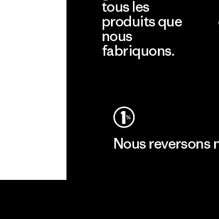
tous les
produits que
nous
fabriquons.
Voir la Garantie Ironclad
Nous reversons n
Lire notre engagement