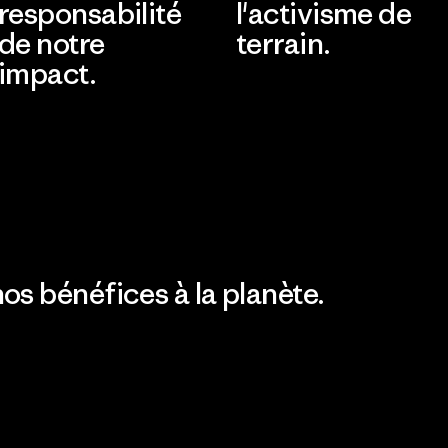
responsabilité
l'activisme de
de notre
terrain.
impact.
Consulter Patagonia
Action Works
Découvrez notre
empreinte carbone
os bénéfices à la planète.