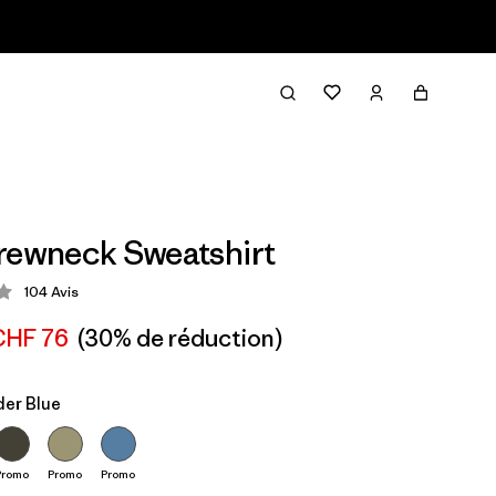
rewneck Sweatshirt
104
Avis
ion: 3.9 / 5
CHF 76
(30% de réduction)
er Blue
Promo
Promo
Promo