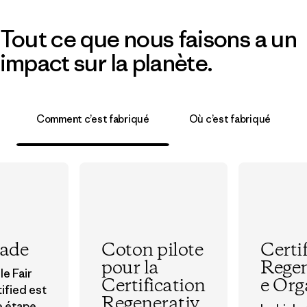
Tout ce que nous faisons a un
impact sur la planète.
Comment c’est fabriqué
Où c’est fabriqué
rade
Coton pilote
Certi
pour la
Regen
le Fair
Certification
e Org
ified est
Regenerativ
e étape