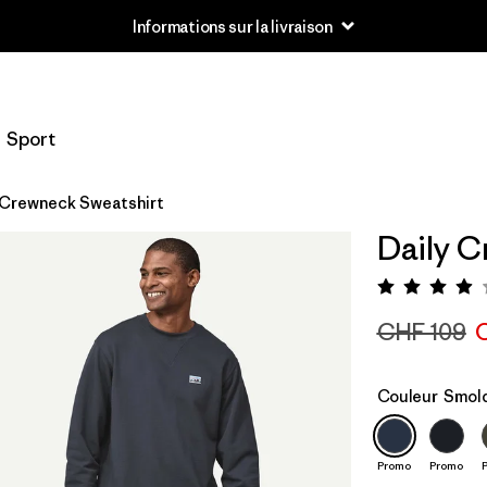
Informations sur la livraison
Sport
 Crewneck Sweatshirt
Daily C
Évaluat
CHF 109
Couleur
Smold
Promo
Promo