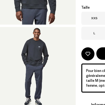
Taille
Taille
XXS
Taille
L
Pour bien c
généralemen
taille M (me
femme, opte
Informa