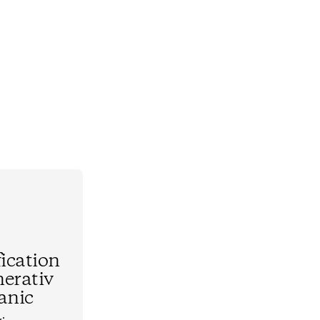
fication
erativ
anic