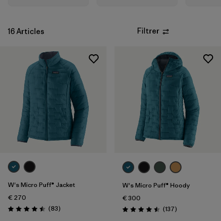
XXL
(12)
Filtrer
16 Articles
Filtrer par
Famille de produits
Filtrer par
Coupe
Filtrer par
Couleur
Filtrer par
Prix
Filtrer par
Caractéristiques
Filtrer par
Tissu
W's Micro Puff® Jacket
W's Micro Puff® Hoody
Filtrer par
Indice de chaleur
€ 270
€ 300
Avis
(83
)
Avis
(137
)
Évaluation: 4.5 / 5
Évaluation: 4.5 / 5