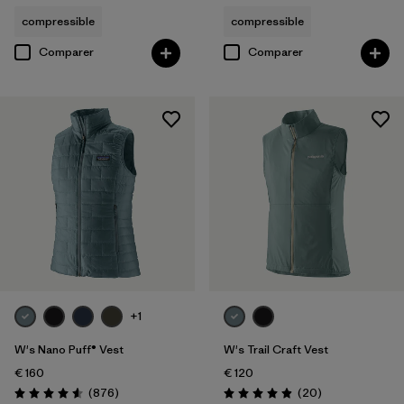
compressible
compressible
Comparer
Comparer
+1
W's Nano Puff® Vest
W's Trail Craft Vest
€ 160
€ 120
Avis
Avis
(876
)
(20
)
Évaluation: 4.6 / 5
Évaluation: 5.0 / 5