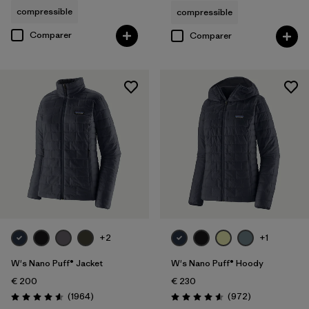
compressible
compressible
Comparer
Comparer
+2
+1
W's Nano Puff® Jacket
W's Nano Puff® Hoody
€ 200
€ 230
Avis
Avis
(1964
)
(972
)
Évaluation: 4.6 / 5
Évaluation: 4.6 / 5