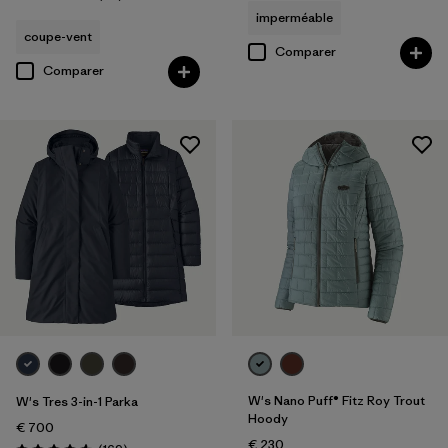
Évaluation: 4.4 / 5
imperméable
coupe-vent
Comparer
Comparer
W's Nano Puff® Fitz Roy Trout
W's Tres 3-in-1 Parka
Hoody
€ 700
€ 230