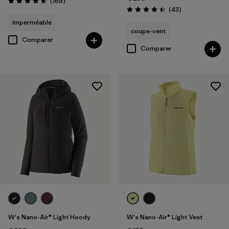
Avis
(169
)
Évaluation: 4.6 / 5
Avis
(43
)
Évaluation: 4.4 / 5
imperméable
coupe-vent
Comparer
Comparer
W's Nano-Air® Light Hoody
W's Nano-Air® Light Vest