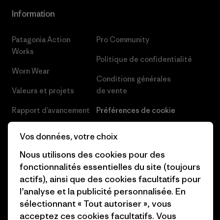
Information
Patagonia Action
Pro Community
Works
Politique de confidentialité
Worn Wear
Conditions générales
Valeurs et projets
de vente
Rapport d’avancement
Préférences de cookie
Business Unusual
Carrières
Vos données, votre choix
Objectifs climatiques
Presse et media
Nous utilisons des cookies pour des
fonctionnalités essentielles du site (toujours
1% For The Planet
Industry program
actifs), ainsi que des cookies facultatifs pour
Comment nous
Programme d’affiliation
l’analyse et la publicité personnalisée. En
finançons
sélectionnant « Tout autoriser », vous
Patagonia Luxembourg Plan du
acceptez ces cookies facultatifs. Vous