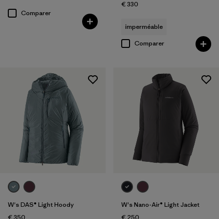
€ 330
Comparer
imperméable
Comparer
W's DAS® Light Hoody
W's Nano-Air® Light Jacket
€ 350
€ 250