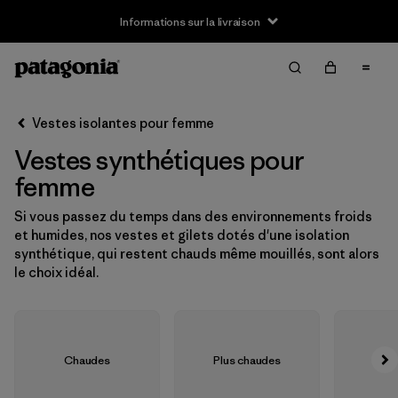
Informations sur la livraison
Filter & Sort
Effacer tout
Trier par
Vestes isolantes pour femme
Filtrer par
Taille
Vestes synthétiques pour
XXS
(2)
femme
XS
(16)
Si vous passez du temps dans des environnements froids
et humides, nos vestes et gilets dotés d'une isolation
S
(16)
synthétique, qui restent chauds même mouillés, sont alors
le choix idéal.
M
(16)
L
(16)
Chaudes
Plus chaudes
Très
XL
(15)