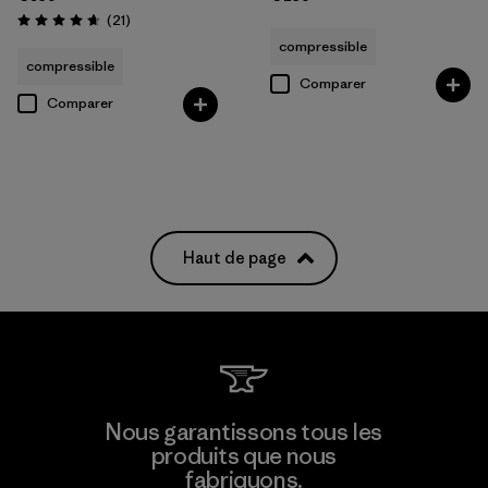
Avis
(21
)
Évaluation: 4.7 / 5
compressible
compressible
Comparer
Comparer
Haut de page
Nous garantissons tous les
produits que nous
fabriquons.