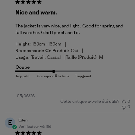
Nice and warm.
The jacket is very nice, and light . Good for spring and
fall weather. Glad I purchased it.
|
Height:
153cm - 160cm
|
Recommande Ce Produit:
Oui
|
Usage:
Travail, Casual
Taille (produit):
M
Coupe
Date
05/06/26
Cette critique a-t-elle été utile?
0
de
0
publication
Eden
E
Vérificateur vérifié