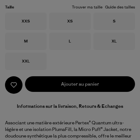
Taille
Trouver ma taille
Guide des tailles
Taille
Taille
Taille
XXS
XS
S
Taille
Taille
Taille
M
L
XL
Taille
XXL
Ajouter au panier
Informations sur la livraison, Retours & Echanges
Associant une matière extérieure Pertex® Quantum ultra-
légère et une isolation PlumaFill, la Micro Puff® Jacket, notre
doudoune synthétique la plus compressible, offre le meilleur