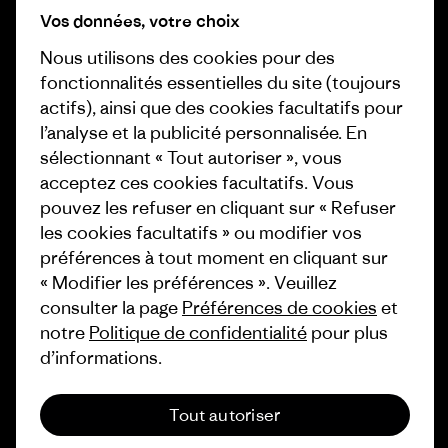
Carrières
Vos données, votre choix
Objectifs climatiques
Presse et media
Nous utilisons des cookies pour des
1% For The Planet
fonctionnalités essentielles du site (toujours
Industry program
actifs), ainsi que des cookies facultatifs pour
Comment nous
l’analyse et la publicité personnalisée. En
finançons
Programme d’affiliation
sélectionnant « Tout autoriser », vous
Cartes cadeaux
Patagonia Luxembourg Plan du
acceptez ces cookies facultatifs. Vous
site
pouvez les refuser en cliquant sur « Refuser
Nos magasins
les cookies facultatifs » ou modifier vos
préférences à tout moment en cliquant sur
« Modifier les préférences ». Veuillez
consulter la page
Préférences de cookies
et
notre
Politique de confidentialité
pour plus
© 2026 Patagonia, Inc. All Rights Reserved.
d’informations.
Tout autoriser
français