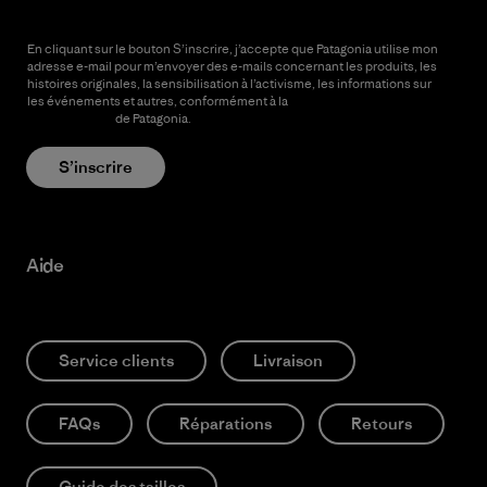
En cliquant sur le bouton S’inscrire, j’accepte que Patagonia utilise mon
adresse e-mail pour m’envoyer des e-mails concernant les produits, les
histoires originales, la sensibilisation à l’activisme, les informations sur
les événements et autres, conformément à la
Politique de
confidentialité
de Patagonia.
S’inscrire
Aide
Service clients
Livraison
FAQs
Réparations
Retours
Guide des tailles