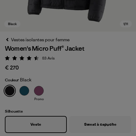
Vestes isolantes pour femme
Women's Micro Puff® Jacket
83
Avis
Évaluation: 4.5 / 5
€ 270
Black
Couleur
Black
Promo
Silhouette
Veste
Sweat à capuche