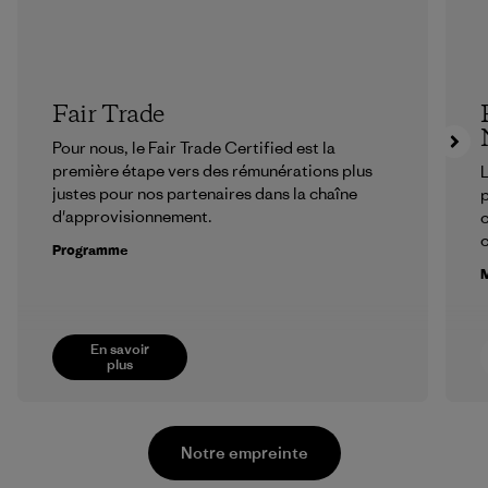
Fair Trade
Pour nous, le Fair Trade Certified est la
première étape vers des rémunérations plus
L
justes pour nos partenaires dans la chaîne
p
d'approvisionnement.
c
Programme
M
En savoir
plus
Notre empreinte