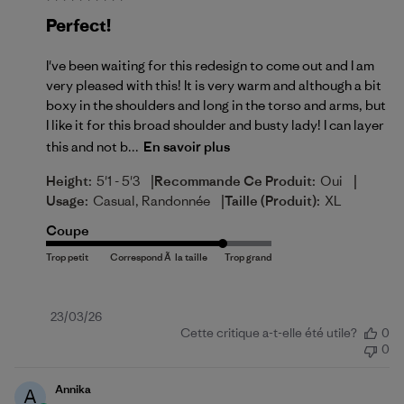
Perfect!
I've been waiting for this redesign to come out and I am
very pleased with this! It is very warm and although a bit
boxy in the shoulders and long in the torso and arms, but
I like it for this broad shoulder and busty lady! I can layer
this and not b...
En savoir plus
|
|
Height:
5'1 - 5'3
Recommande Ce Produit:
Oui
|
Usage:
Casual, Randonnée
Taille (produit):
XL
Coupe
Date
23/03/26
Cette critique a-t-elle été utile?
0
de
0
publication
Annika
A