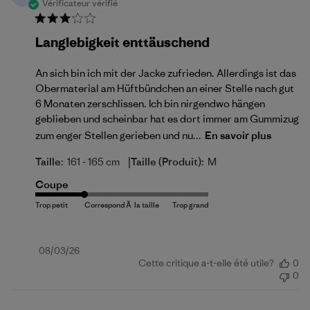
Vérificateur vérifié
Langlebigkeit enttäuschend
An sich bin ich mit der Jacke zufrieden. Allerdings ist das
Obermaterial am Hüftbündchen an einer Stelle nach gut
6 Monaten zerschlissen. Ich bin nirgendwo hängen
geblieben und scheinbar hat es dort immer am Gummizug
zum enger Stellen gerieben und nu...
En savoir plus
|
Taille:
161 - 165 cm
Taille (produit):
M
Coupe
Date
08/03/26
Cette critique a-t-elle été utile?
0
de
0
publication