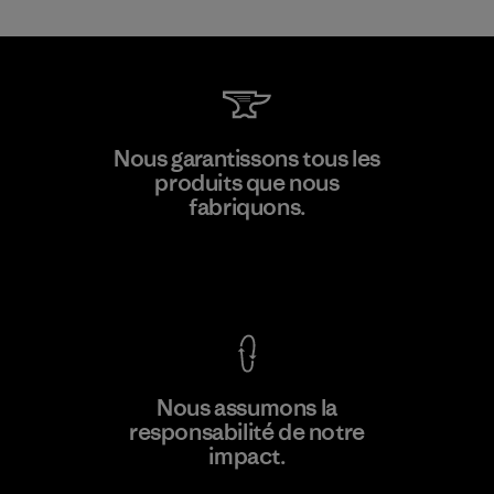
Kwang Viet Garment Co., Ltd
Nous garantissons tous les
produits que nous
Factory
M
fabriquons.
Voir la Garantie Ironclad
En savoir
Nous assumons la
plus
responsabilité de notre
impact.