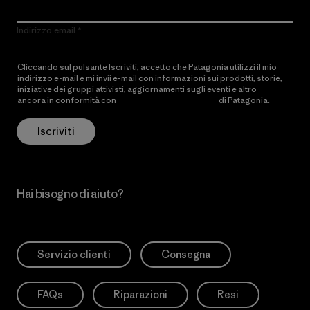
Indirizzo email
Cliccando sul pulsante Iscriviti, accetto che Patagonia utilizzi il mio
indirizzo e-mail e mi invii e-mail con informazioni sui prodotti, storie,
iniziative dei gruppi attivisti, aggiornamenti sugli eventi e altro
ancora in conformità con
l’Informativa sulla privacy
di Patagonia.
Iscriviti
Hai bisogno di aiuto?
Servizio clienti
Consegna
FAQs
Riparazioni
Resi