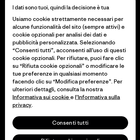
I dati sono tuoi, quindi la decisione è tua
Obiettivi climatici
Stampa e media
Usiamo cookie strettamente necessari per
1% For The Planet
Industry program
alcune funzionalità del sito (sempre attivi) e
cookie opzionali per analisi dei dati e
Come finanziamo
Programma di affiliazione
pubblicità personalizzata. Selezionando
Buoni regalo
Patagonia Svizzera Mappa del
“Consenti tutti”, acconsenti all’uso di questi
sito
cookie opzionali. Per rifiutare, puoi fare clic
Trova un negozio
su “Rifiuta cookie opzionali” o modificare le
tue preferenze in qualsiasi momento
facendo clic su “Modifica preferenze”. Per
ulteriori dettagli, consulta la nostra
Informativa sui cookie
e
l’Informativa sulla
© 2026 Patagonia, Inc. All Rights Reserved.
privacy
.
Consenti tutti
italiano