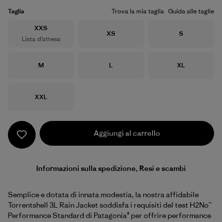
Taglia
Trova la mia taglia
Guida alle taglie
Taglia
XXS
Taglia
Taglia
XS
S
Lista d’attesa
Taglia
Taglia
Taglia
M
L
XL
Taglia
XXL
Aggiungi al carrello
Informazioni sulla spedizione, Resi e scambi
Semplice e dotata di innata modestia, la nostra affidabile
Torrentshell 3L Rain Jacket soddisfa i requisiti del test H2No™
Performance Standard di Patagonia® per offrire performance