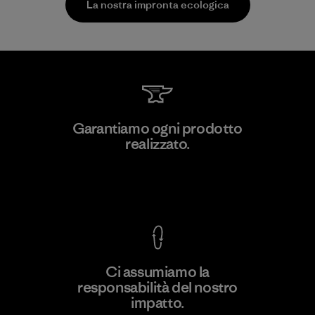
La nostra impronta ecologica
Toray International, Inc.
Garantiamo ogni prodotto
realizzato.
Material-supplier
F
Garanzia Corazzata
Ci assumiamo la
responsabilità del nostro
Scopri di più
impatto.