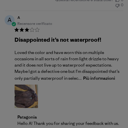
di
0
pubblicazione
A
A
Recensore verificato
Disappointed it’s not waterproof!
Loved the color and have worn this on multiple
occasions in all sorts of rain from light drizzle to heavy
and it does not live up to waterproof expectations.
Maybe I got a defective one but I’m disappointed that’s
only partially waterproof in selec...
Più informazioni
Commenti del proprietario del negozio sulla recensio
Patagonia
Hello A! Thank you for sharing your feedback with us. 