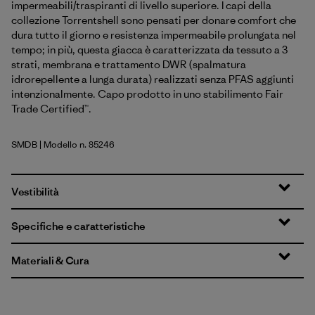
impermeabili/traspiranti di livello superiore. I capi della
collezione Torrentshell sono pensati per donare comfort che
dura tutto il giorno e resistenza impermeabile prolungata nel
tempo; in più, questa giacca è caratterizzata da tessuto a 3
strati, membrana e trattamento DWR (spalmatura
idrorepellente a lunga durata) realizzati senza PFAS aggiunti
intenzionalmente. Capo prodotto in uno stabilimento Fair
Trade Certified™.
SMDB
| Modello n. 85246
Smolder Blue
Vestibilità
Specifiche e caratteristiche
Materiali & Cura