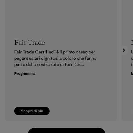
Fair Trade
Fair Trade Certified™ è il primo passo per
U
pagare salari dignitosi a coloro che fanno
d
parte della nostra rete di fornitura.
t
Programma
M
Scopri di più