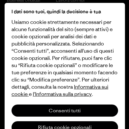
Business Unusual
Lavora con noi
I dati sono tuoi, quindi la decisione è tua
Obiettivi climatici
Stampa e media
Usiamo cookie strettamente necessari per
1% For The Planet
Industry program
alcune funzionalità del sito (sempre attivi) e
Come finanziamo
Programma di affiliazione
cookie opzionali per analisi dei dati e
pubblicità personalizzata. Selezionando
Buoni regalo
Patagonia Svizzera Mappa del
“Consenti tutti”, acconsenti all’uso di questi
sito
cookie opzionali. Per rifiutare, puoi fare clic
Trova un negozio
su “Rifiuta cookie opzionali” o modificare le
tue preferenze in qualsiasi momento facendo
clic su “Modifica preferenze”. Per ulteriori
dettagli, consulta la nostra
Informativa sui
cookie
e
l’Informativa sulla privacy
.
© 2026 Patagonia, Inc. All Rights Reserved.
Consenti tutti
italiano
Rifiuta cookie opzionali