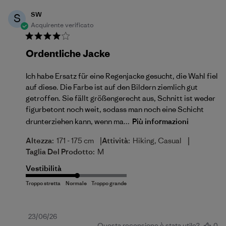
SW
S
Acquirente verificato
Ordentliche Jacke
Ich habe Ersatz für eine Regenjacke gesucht, die Wahl fiel
auf diese. Die Farbe ist auf den Bildern ziemlich gut
getroffen. Sie fällt größengerecht aus, Schnitt ist weder
figurbetont noch weit, sodass man noch eine Schicht
drunterziehen kann, wenn ma...
Più informazioni
|
|
Altezza:
171 - 175 cm
Attività:
Hiking, Casual
Taglia Del Prodotto:
M
Vestibilità
Data
23/06/26
Questa recensione è stata utile?
0