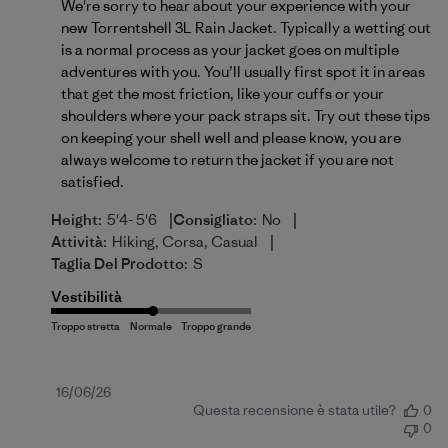
We're sorry to hear about your experience with your 
new Torrentshell 3L Rain Jacket. Typically a wetting out 
is a normal process as your jacket goes on multiple 
adventures with you. You’ll usually first spot it in areas 
that get the most friction, like your cuffs or your 
shoulders where your pack straps sit. Try out these tips 
on 
keeping your shell well
 and please know, you are 
always welcome to return the jacket if you are not 
satisfied.
|
|
Height:
5'4- 5'6
Consigliato:
No
|
Attività:
Hiking, Corsa, Casual
Taglia Del Prodotto:
S
Vestibilità
Data
16/06/26
Questa recensione è stata utile?
0
di
0
pubblicazione