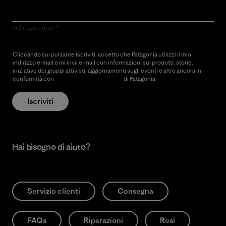
Indirizzo email
Cliccando sul pulsante Iscriviti, accetto che Patagonia utilizzi il mio
indirizzo e-mail e mi invii e-mail con informazioni sui prodotti, storie,
iniziative dei gruppi attivisti, aggiornamenti sugli eventi e altro ancora in
conformità con
l’Informativa sulla privacy
di Patagonia.
Iscriviti
Hai bisogno di aiuto?
Servizio clienti
Consegna
FAQs
Riparazioni
Resi