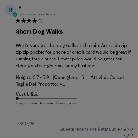
B
B
Recensore verificato
Short Dog Walks
Works very well for dog walks in the rain. An inside zip
zip zip pocket for phone or credit card would be great if
running into a store. Lower price would be great for
elderly so I can get one for my husband.
|
|
|
Height:
5'7 - 5'9
Consigliato:
Si
Attività:
Casual
Taglia Del Prodotto:
XL
Vestibilità
Data
28/07/26
Questa recensione è stata utile?
0
di
0
pubblicazione