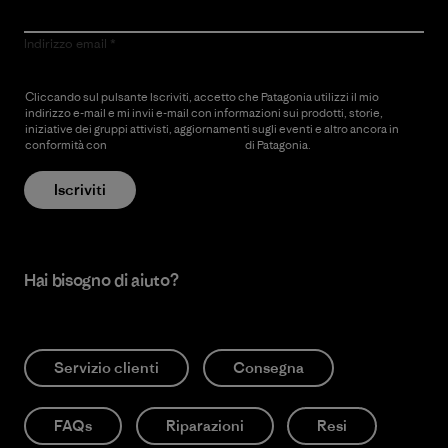
Indirizzo email
Cliccando sul pulsante Iscriviti, accetto che Patagonia utilizzi il mio
indirizzo e-mail e mi invii e-mail con informazioni sui prodotti, storie,
iniziative dei gruppi attivisti, aggiornamenti sugli eventi e altro ancora in
conformità con
l’Informativa sulla privacy
di Patagonia.
Iscriviti
Hai bisogno di aiuto?
Servizio clienti
Consegna
FAQs
Riparazioni
Resi