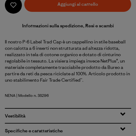
Aggiungi al carrello
Informazioni sulla spedizione, Resi e scambi
Il nostro P-6 Label Trad Cap è un cappellino in stile baseball
con calotta a 6 inserti non strutturata ad altezza ridotta,
realizzato in tela di cotone organico e dotato di cinturino
regolabile in tessuto. La visiera impiega invece NetPlus®, un
materiale completamente tracciabile prodotto da Bureo a
partire da reti da pesca riciclate al 100%. Articolo prodotto in
uno stabilimento Fair Trade Certified™.
NENA
| Modello n. 38296
New Navy
Vestibilità
Specifiche e caratteristiche