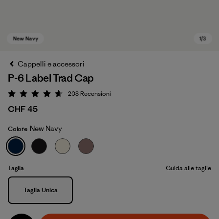
Cappelli e accessori
P-6 Label Trad Cap
208
Recensioni
Valutazione: 4.6 / 5
CHF 45
New Navy
Colore
New Navy
Taglia
Guida alle taglie
Taglia
Taglia Unica