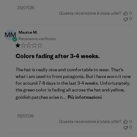
Data
23/07/26
Questa recensione è stata utile?
0
di
0
pubblicazione
Maurus M.
MM
Recensore verificato
Colors fading after 3-4 weeks.
The hat is really nice and comfortable to wear. That’s
what i am used to from patagonia. But i have worn it now
for around 7-8 days in the last 3-4 weeks. Unfortunately,
the green color is fading all across the hat and yellow,
goldish patches arise n...
Più informazioni
Data
15/07/26
Questa recensione è stata utile?
0
di
0
pubblicazione