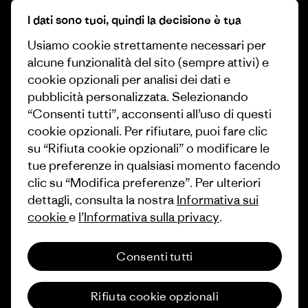
I dati sono tuoi, quindi la decisione è tua
Obiettivi climatici
Stampa e media
Usiamo cookie strettamente necessari per
1% For The Planet
Industry program
alcune funzionalità del sito (sempre attivi) e
Come finanziamo
Programma di affiliazione
cookie opzionali per analisi dei dati e
pubblicità personalizzata. Selezionando
Buoni regalo
Patagonia Svizzera Mappa del
“Consenti tutti”, acconsenti all’uso di questi
sito
cookie opzionali. Per rifiutare, puoi fare clic
Trova un negozio
su “Rifiuta cookie opzionali” o modificare le
tue preferenze in qualsiasi momento facendo
clic su “Modifica preferenze”. Per ulteriori
dettagli, consulta la nostra
Informativa sui
cookie
e
l’Informativa sulla privacy
.
© 2026 Patagonia, Inc. All Rights Reserved.
Consenti tutti
italiano
Rifiuta cookie opzionali