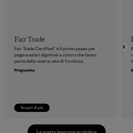
Fair Trade
Fair Trade Certified™ è il primo passo per
I
pagare salari dignitosi a coloro che fanno
r
parte della nostra rete di fornitura.
d
Programma
M
Scopri di più
La nostra impronta ecologica