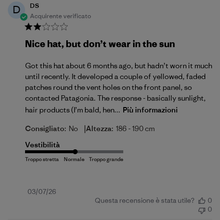
DS
D
Acquirente verificato
Nice hat, but don’t wear in the sun
Got this hat about 6 months ago, but hadn’t worn it much
until recently. It developed a couple of yellowed, faded
patches round the vent holes on the front panel, so
contacted Patagonia. The response - basically sunlight,
hair products (I’m bald, hen...
Più informazioni
|
Consigliato:
No
Altezza:
186 - 190 cm
Vestibilità
Data
03/07/26
Questa recensione è stata utile?
0
di
0
pubblicazione