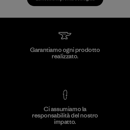
Greentech Headgear Company
Garantiamo ogni prodotto
Limited - Chau Duc
realizzato.
Factory
Garanzia Corazzata
Ci assumiamo la
responsabilità del nostro
Scopri di più
impatto.