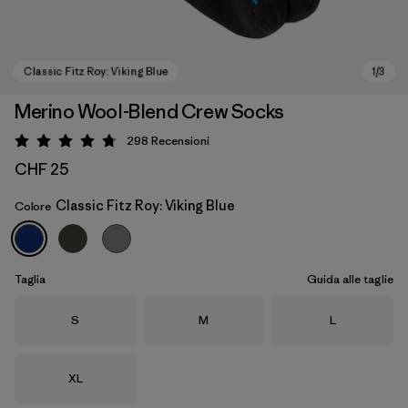
Merino Wool-Blend Crew Socks
298
Recensioni
Valutazione: 4.7 / 5
CHF 25
Classic Fitz Roy: Viking Blue
Colore
Classic Fitz Roy: Viking Blue
Taglia
Guida alle taglie
Taglia
Taglia
Taglia
S
M
L
Taglia
XL