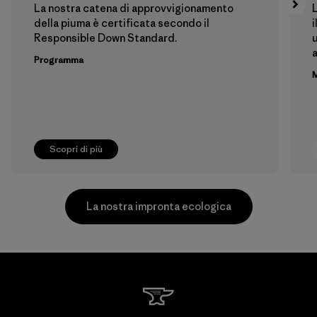
La nostra catena di approvvigionamento
L
della piuma è certificata secondo il
i
Responsible Down Standard.
u
Programma
M
Scopri di più
La nostra impronta ecologica