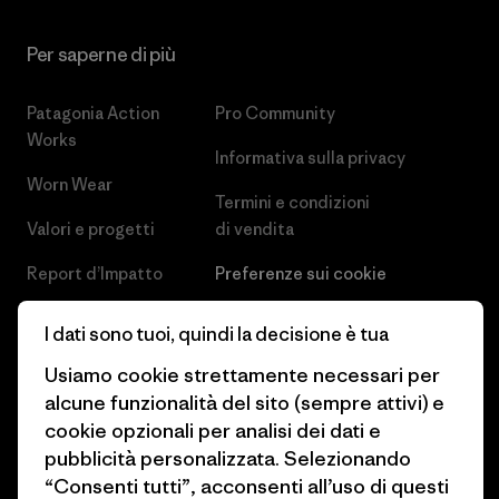
Per saperne di più
Patagonia Action
Pro Community
Works
Informativa sulla privacy
Worn Wear
Termini e condizioni
Valori e progetti
di vendita
Report d’Impatto
Preferenze sui cookie
Business Unusual
Lavora con noi
I dati sono tuoi, quindi la decisione è tua
Obiettivi climatici
Stampa e media
Usiamo cookie strettamente necessari per
alcune funzionalità del sito (sempre attivi) e
1% For The Planet
Industry program
cookie opzionali per analisi dei dati e
Come finanziamo
Programma di affiliazione
pubblicità personalizzata. Selezionando
“Consenti tutti”, acconsenti all’uso di questi
Buoni regalo
Patagonia Svizzera Mappa del