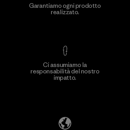
Nester Hosiery
Garantiamo ogni prodotto
realizzato.
Factory
Garanzia Corazzata
Ci assumiamo la
responsabilità del nostro
Scopri di più
impatto.
Scopri di più sulla nostra impronta
ecologica