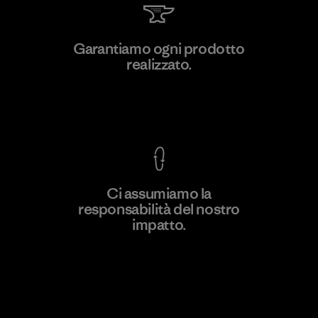
Toyota Tsusho
Garantiamo ogni prodotto
realizzato.
Material-supplier
F
Garanzia Corazzata
Ci assumiamo la
responsabilità del nostro
Scopri di più
impatto.
Scopri di più sulla nostra impronta
ecologica