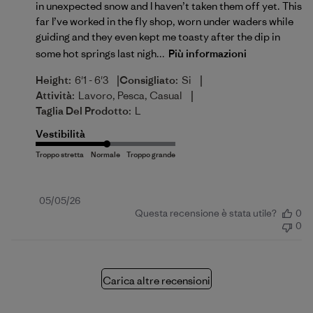
in unexpected snow and I haven’t taken them off yet. This
far I’ve worked in the fly shop, worn under waders while
guiding and they even kept me toasty after the dip in
some hot springs last nigh...
Più informazioni
|
|
Height:
6'1 - 6'3
Consigliato:
Si
|
Attività:
Lavoro, Pesca, Casual
Taglia Del Prodotto:
L
Vestibilità
Data
05/05/26
Questa recensione è stata utile?
0
di
0
pubblicazione
Carica altre recensioni