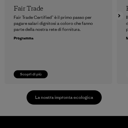
Fair Trade
Fair Trade Certified™ è il primo passo per
I
pagare salari dignitosi a coloro che fanno
d
parte della nostra rete di fornitura.
p
Programma
M
Scopri di più
La nostra impronta ecologica