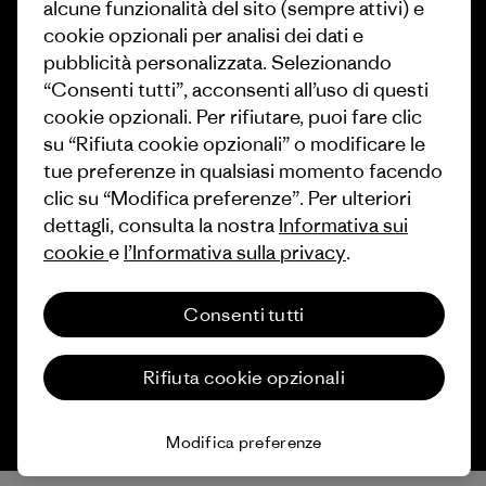
alcune funzionalità del sito (sempre attivi) e
Come finanziamo
Programma di affiliazione
cookie opzionali per analisi dei dati e
Buoni regalo
Patagonia Svizzera Mappa del
pubblicità personalizzata. Selezionando
sito
“Consenti tutti”, acconsenti all’uso di questi
Trova un negozio
cookie opzionali. Per rifiutare, puoi fare clic
su “Rifiuta cookie opzionali” o modificare le
tue preferenze in qualsiasi momento facendo
clic su “Modifica preferenze”. Per ulteriori
dettagli, consulta la nostra
Informativa sui
© 2026 Patagonia, Inc. All Rights Reserved.
cookie
e
l’Informativa sulla privacy
.
Consenti tutti
italiano
Rifiuta cookie opzionali
Modifica preferenze