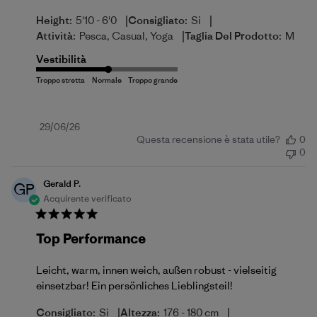
|
|
Height:
5'10 - 6'0
Consigliato:
Si
|
Attività:
Pesca, Casual, Yoga
Taglia Del Prodotto:
M
Vestibilità
Data
29/06/26
Questa recensione è stata utile?
0
di
0
pubblicazione
Gerald P.
GP
Acquirente verificato
Top Performance
Leicht, warm, innen weich, außen robust - vielseitig
einsetzbar! Ein persönliches Lieblingsteil!
|
|
Consigliato:
Si
Altezza:
176 - 180 cm