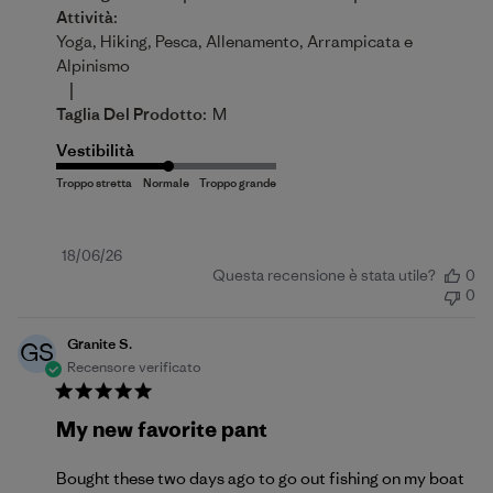
Attività:
Yoga, Hiking, Pesca, Allenamento, Arrampicata e
Alpinismo
|
Taglia Del Prodotto:
M
Vestibilità
Data
18/06/26
Questa recensione è stata utile?
0
di
0
pubblicazione
Granite S.
GS
Recensore verificato
My new favorite pant
Bought these two days ago to go out fishing on my boat