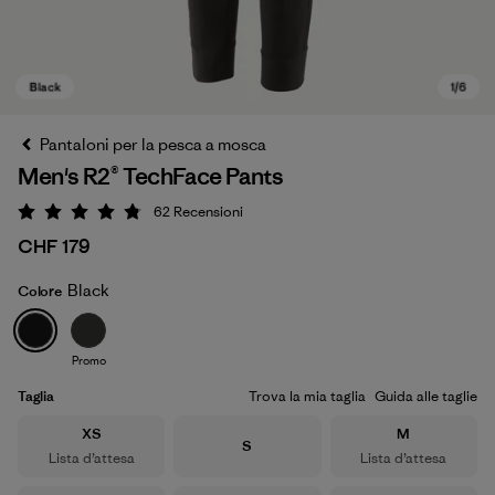
Pantaloni per la pesca a mosca
Men's R2® TechFace Pants
62
Recensioni
Valutazione: 4.8 / 5
CHF 179
Black
Colore
Black
Promo
Taglia
Trova la mia taglia
Guida alle taglie
Taglia
Taglia
XS
M
Taglia
S
Lista d’attesa
Lista d’attesa