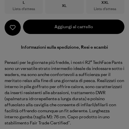
Taglia
Taglia
L
XXL
Taglia
XL
Lista d’attesa
Lista d’attesa
Aggiungi al carrello
Informazioni sulla spedizione, Resi e scambi
Pensati per le giornate più fredde, i nostri R2® TechFace Pants
sono un versatile strato intermedio ideale da indossare sotto i
waders, ma sono anche confortevoli a sufficienza per il
meritato relax alla fine di una giornata di pesca. Realizzati con
interno in pile goffrato per offrire calore, sono caratterizzati
da inserti resistenti alle abrasioni, trattamento DWR
(spalmatura idrorepellente a lunga durata) e polsino
affusolato alla caviglia che consente di infilarli/sfilarli con
facilità offrendo comunque un fit aderente. Lunghezza
interno gamba (taglia M): 76 cm. Capo prodotto in uno
stabilimento Fair Trade Certified™.