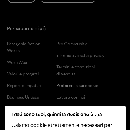
Per saperne di più
Patagonia Action
Pro Community
Works
Informativa sulla privacy
Worn Wear
Termini e condizioni
Valori e progetti
di vendita
Report d’Impatto
Preferenze sui cookie
Business Unusual
Lavora con noi
Obiettivi climatici
Stampa e media
I dati sono tuoi, quindi la decisione è tua
1% For The Planet
Industry program
Usiamo cookie strettamente necessari per