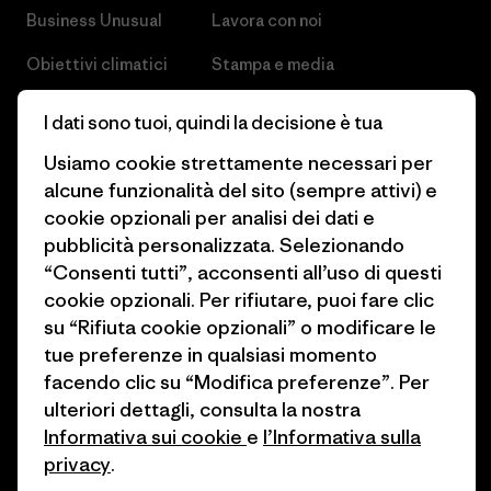
Business Unusual
Lavora con noi
Obiettivi climatici
Stampa e media
1% For The Planet
Industry program
I dati sono tuoi, quindi la decisione è tua
Come finanziamo
Programma di affiliazione
Usiamo cookie strettamente necessari per
alcune funzionalità del sito (sempre attivi) e
Buoni regalo
Patagonia Svizzera Mappa del
cookie opzionali per analisi dei dati e
sito
Trova un negozio
pubblicità personalizzata. Selezionando
“Consenti tutti”, acconsenti all’uso di questi
cookie opzionali. Per rifiutare, puoi fare clic
su “Rifiuta cookie opzionali” o modificare le
tue preferenze in qualsiasi momento
facendo clic su “Modifica preferenze”. Per
© 2026 Patagonia, Inc. All Rights Reserved.
ulteriori dettagli, consulta la nostra
Informativa sui cookie
e
l’Informativa sulla
privacy
.
italiano