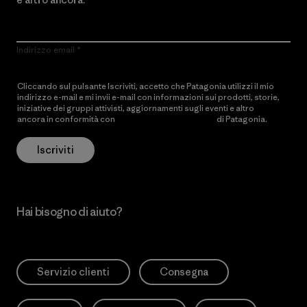
Indirizzo email
Cliccando sul pulsante Iscriviti, accetto che Patagonia utilizzi il mio
indirizzo e-mail e mi invii e-mail con informazioni sui prodotti, storie,
iniziative dei gruppi attivisti, aggiornamenti sugli eventi e altro
ancora in conformità con
l’Informativa sulla privacy
di Patagonia.
Iscriviti
Hai bisogno di aiuto?
Servizio clienti
Consegna