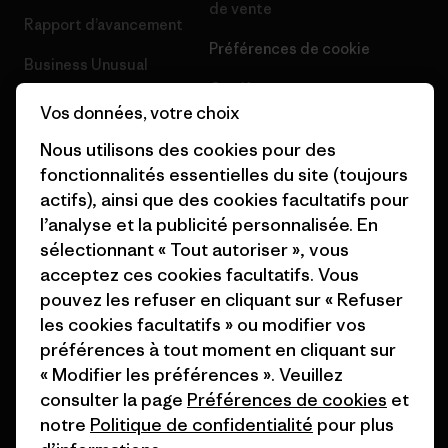
de vente
Rapport d’avancement
Préférences de cookie
Business Unusual
Carrières
Objectifs climatiques
Vos données, votre choix
Presse et media
1% For The Planet
Nous utilisons des cookies pour des
Industry program
fonctionnalités essentielles du site (toujours
Comment nous finançons
actifs), ainsi que des cookies facultatifs pour
Programme d’affiliation
l’analyse et la publicité personnalisée. En
Cartes cadeaux
sélectionnant « Tout autoriser », vous
Patagonia Suisse Plan du site
Nos magasins
acceptez ces cookies facultatifs. Vous
pouvez les refuser en cliquant sur « Refuser
les cookies facultatifs » ou modifier vos
préférences à tout moment en cliquant sur
« Modifier les préférences ». Veuillez
© 2026 Patagonia, Inc. All Rights Reserved.
consulter la page
Préférences de cookies
et
notre
Politique de confidentialité
pour plus