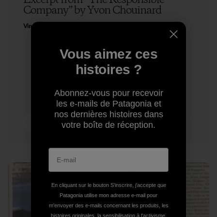
Excerpt from “The Responsible
Company” by Yvon Chouinard
Vincent Stanley & Yvon Chouinard
Vous aimez ces
histoires ?
Abonnez-vous pour recevoir
les e-mails de Patagonia et
nos dernières histoires dans
8 min de
votre boîte de réception.
lecture
En cliquant sur le bouton S’inscrire, j'accepte que
Patagonia utilise mon adresse e-mail pour
m'envoyer des e-mails concernant les produits, les
histoires originales, la sensibilisation à l'activisme,