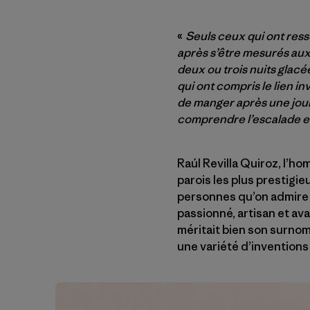
«
Seuls ceux qui ont resse
après s’être mesurés aux 
deux ou trois nuits glacée
qui ont compris le lien in
de manger après une jour
comprendre l’escalade et
Raúl Revilla Quiroz, l’ho
parois les plus prestigie
personnes qu’on admire n
passionné, artisan et av
méritait bien son surnom,
une variété d’inventions