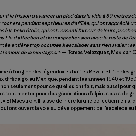
nti le frisson d’avancer un pied dans le vide à 30 mètres du 
rochers pendant sept heures d’affilée, qui ont apprécié un
s à la belle étoile, qui ont ressenti l’amour de leurs proche
visible d’affection et de compréhension avec le reste de l’é
née entière trop occupés à escalader sans rien avaler ; s
 l’amour de la montagne.
» — Tomás Velázquez, Mexican Cl
mme à l’origine des légendaires bottes Revilla et l’un des
ux d’Hidalgo, au Mexique, pendant les années 1940 et 1950,
on seulement pour ce qu’elles ont fait, mais aussi pour q
ant tout mentor pour des générations d’alpinistes et de g
 « El Maestro ». Il laisse derrière lui une collection remarq
 qui ont ouvert la voie au développement de l’escalade au