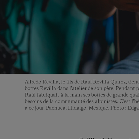
Alfredo Revilla, le fils de Raúl Revilla Quiroz, tie
bottes Revilla dans l'atelier de son père. Pendant p
Raúl fabriquait à la main ses bottes de grande qua
besoins de la communauté des alpinistes. C'est l'h
à ce jour. Pachuca, Hidalgo, Mexique. Photo : Edg