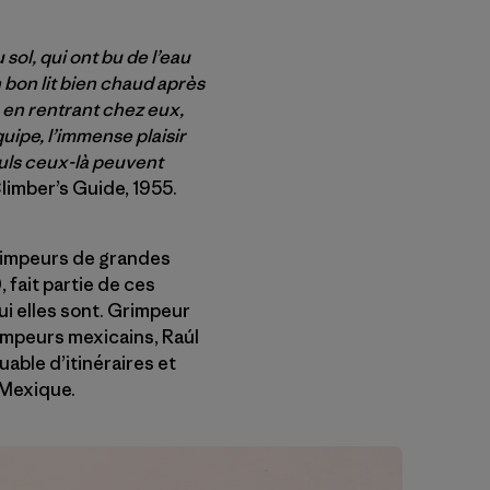
sol, qui ont bu de l’eau
 bon lit bien chaud après
s en rentrant chez eux,
quipe, l’immense plaisir
euls ceux-là peuvent
imber’s Guide, 1955.
 grimpeurs de grandes
 fait partie de ces
ui elles sont. Grimpeur
rimpeurs mexicains, Raúl
uable d’itinéraires et
 Mexique.