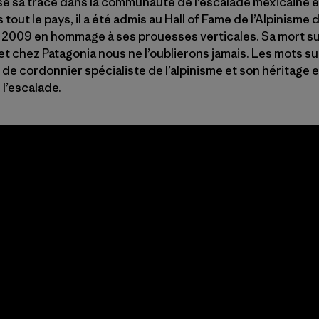
issé sa trace dans la communauté de l’escalade mexicaine e
out le pays, il a été admis au Hall of Fame de l’Alpinisme
 2009 en hommage à ses prouesses verticales. Sa mort su
et chez Patagonia nous ne l’oublierons jamais. Les mots s
 de cordonnier spécialiste de l’alpinisme et son héritage 
l’escalade.