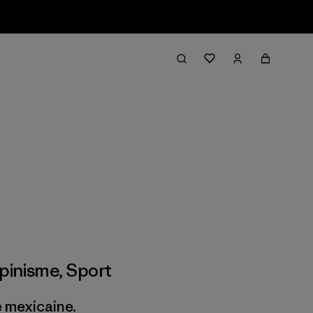
lpinisme
,
Sport
e mexicaine.