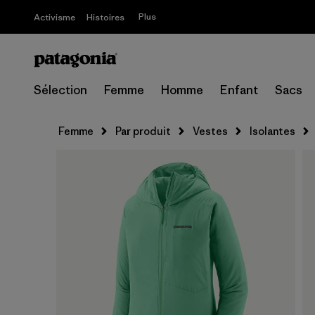
Plus
Activisme
Histoires
Sélection
Femme
Homme
Enfant
Sacs
Femme
Par produit
Vestes
Isolantes