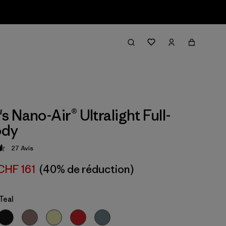
 Nano-Air® Ultralight Full-
ody
27
Avis
tion: 4.6 / 5
CHF 161
(40% de réduction)
Teal