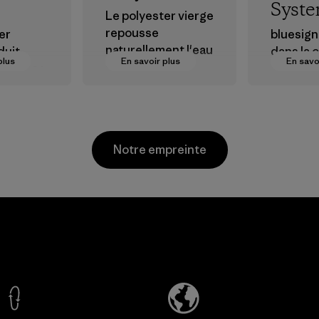
Syst
Le polyester vierge
repousse
er
bluesign®
naturellement l'eau
duit
dans la 
plus
En savoir plus
En savo
et est très
endance
d’appro
performant en
res
nt textil
extérieur.
du
certifier
produits
Matières
chimique
Notre empreinte
procédés
matières
produits
pour
Teijin
Atlanta
l'enviro
Frontier Co.,
Garment
les ouvri
Ltd.
Manufacturi
consomm
ng Company
Programm
Material-supplier
En savoir plus
En savoir plus
Factory