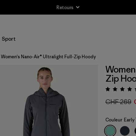
Retours
Sport
Women's Nano-Air® Ultralight Full-Zip Hoody
Women's
Zip Ho
Évalua
CHF 269
Couleur
Early 