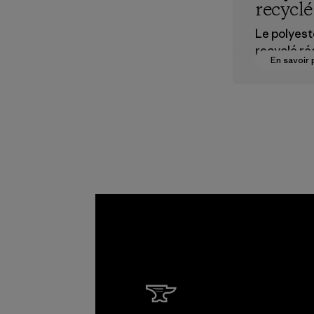
recyclé
Le polyest
recyclé ré
En savoir 
notre dép
aux matiè
dérivées 
pétrole.
Matières