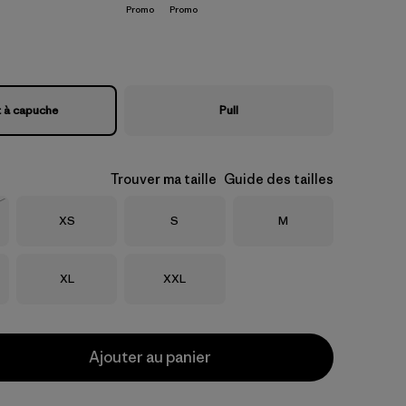
Promo
Promo
 à capuche
Pull
Trouver ma taille
Guide des tailles
Taille
Taille
Taille
XS
S
M
Taille
Taille
XL
XXL
Ajouter au panier