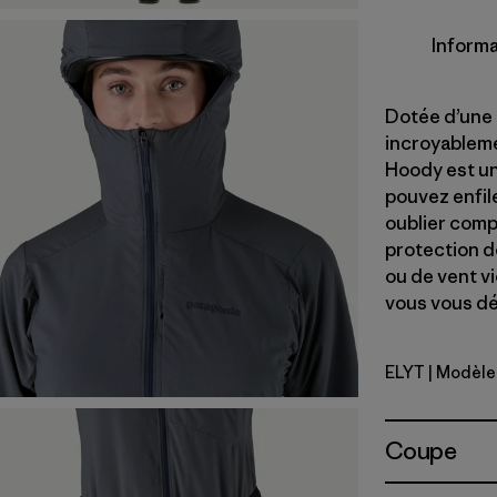
Informa
Dotée d’une 
incroyablemen
Hoody est un
pouvez enfil
oublier comp
protection d
ou de vent vi
vous vous d
ELYT
| Modèle
Early Teal
Coupe