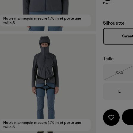
Promo
Notre mannequin mesure 1,76 m et porte une
Silhouette
taille S
Sweat
Taille
Taille
XXS
Épuisé
Taille
L
Notre mannequin mesure 1,76 m et porte une
taille S