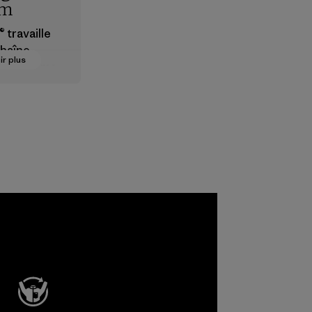
em
 travaille
chaîne
ir plus
visionneme
e pour
 que les
s, les
, les
 et les
 sont sûrs
nnement,
ers et les
ateurs.
e