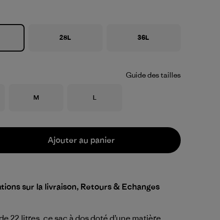
28L
36L
Guide des tailles
Taille
Taille
M
L
Ajouter au panier
tions sur la livraison, Retours & Echanges
e 22 litres, ce sac à dos doté d’une matière