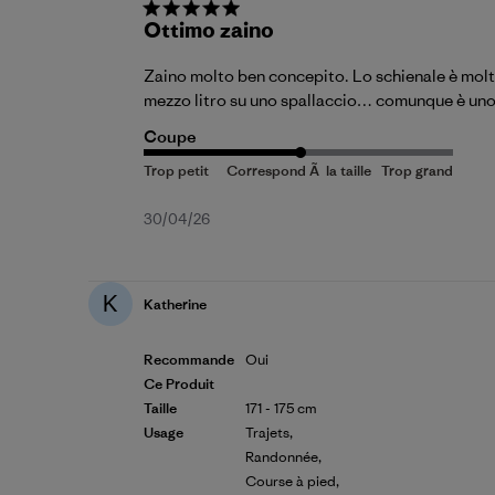
Ottimo zaino
Zaino molto ben concepito. Lo schienale è molto
mezzo litro su uno spallaccio… comunque è uno
Coupe
Date
30/04/26
de
publication
K
Katherine
Recommande
Oui
Ce Produit
Taille
171 - 175 cm
Usage
Trajets,
Randonnée,
Course à pied,