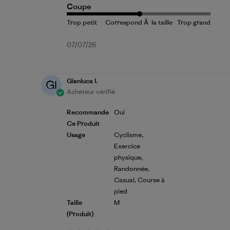
Coupe
Date
07/07/26
de
publication
Gianluca I.
GI
Acheteur vérifié
Recommande
Oui
Ce Produit
Usage
Cyclisme,
Exercice
physique,
Randonnée,
Casual, Course à
pied
Taille
M
(produit)