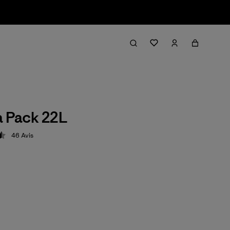
a Pack 22L
46
Avis
ion: 4.5 / 5