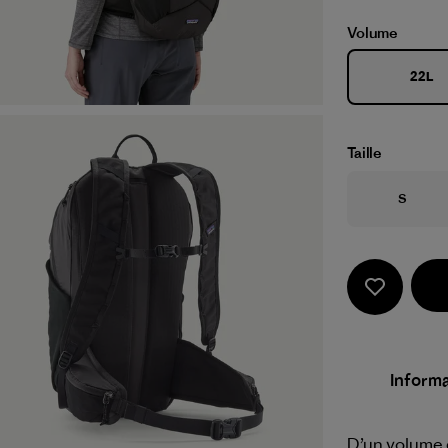
Volume
22L
Taille
Taille
S
Informa
D’un volume d