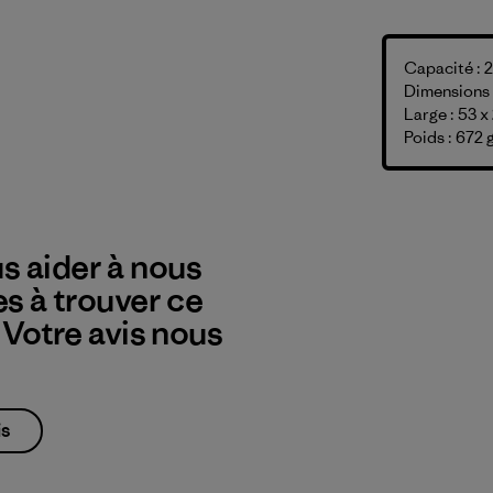
Capacité : 2
Dimensions :
Large : 53 x
Poids : 672 
s aider à nous
es à trouver ce
? Votre avis nous
is