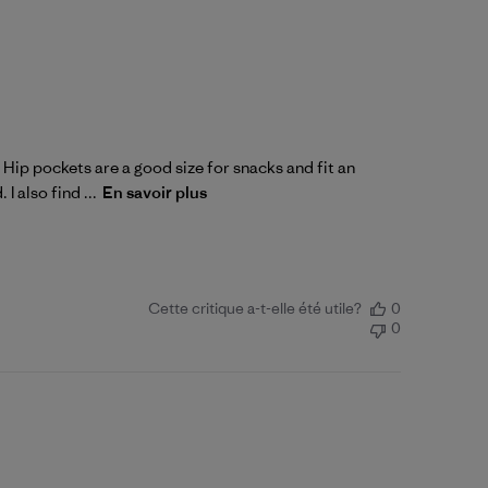
 Hip pockets are a good size for snacks and fit an
I also find ...
En savoir plus
Cette critique a-t-elle été utile?
0
0