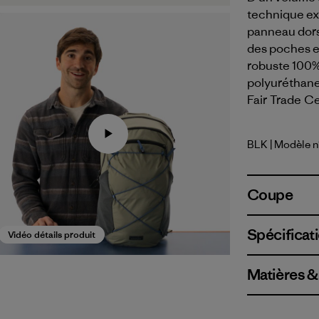
technique ext
panneau dorsa
des poches ex
robuste 100%
polyuréthane
Fair Trade Ce
BLK
| Modèle 
Black
Coupe
Spécificati
Vidéo détails produit
Matières &