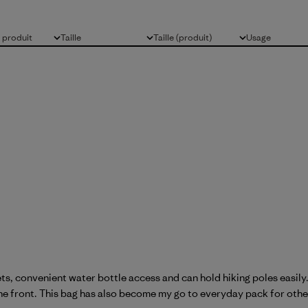
produit
Taille
Taille (produit)
Usage
Tous
Tous
Tous
ets, convenient water bottle access and can hold hiking poles easily.
the front. This bag has also become my go to everyday pack for othe