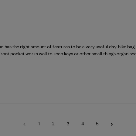
 has the right amount of features to be a very useful day-hike bag.
front pocket works well to keep keys or other small things organised. 
1
2
3
4
5