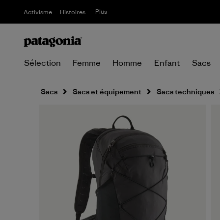
Plus
Activisme
Histoires
Sélection
Femme
Homme
Enfant
Sacs
Sacs
Sacs et équipement
Sacs techniques