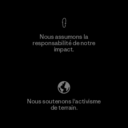
Voir la Garantie Ironclad
En savoir
Nous assumons la
plus
responsabilité de notre
impact.
Découvrez notre empreinte carbone
Nous soutenons l'activisme
de terrain.
Consulter Patagonia Action Works