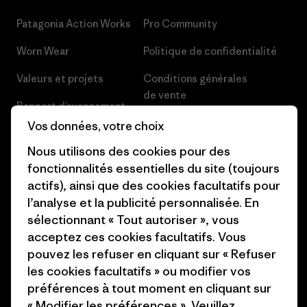
Patagonia Action Works
Pro Community
Worn Wear
Politique de confidentialité
Valeurs et projets
Conditions générales
de vente
Rapport d’avancement
Préférences de cookie
Vos données, votre choix
Business Unusual
Nous utilisons des cookies pour des
Carrières
Objectifs climatiques
fonctionnalités essentielles du site (toujours
Presse et media
actifs), ainsi que des cookies facultatifs pour
1% For The Planet
l’analyse et la publicité personnalisée. En
Industry program
Comment nous finançons
sélectionnant « Tout autoriser », vous
Programme d’affiliation
acceptez ces cookies facultatifs. Vous
Cartes cadeaux
pouvez les refuser en cliquant sur « Refuser
Patagonia Suisse Plan du site
les cookies facultatifs » ou modifier vos
Nos magasins
préférences à tout moment en cliquant sur
« Modifier les préférences ». Veuillez