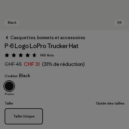
Casquettes, bonnets et accessoires
P-6 Logo LoPro Trucker Hat
149
Avis
Évaluation: 4.6 / 5
CHF 45
CHF 31
(31% de réduction)
Black
Couleur
Black
Promo
Taille
Guide des tailles
Taille
Taille Unique