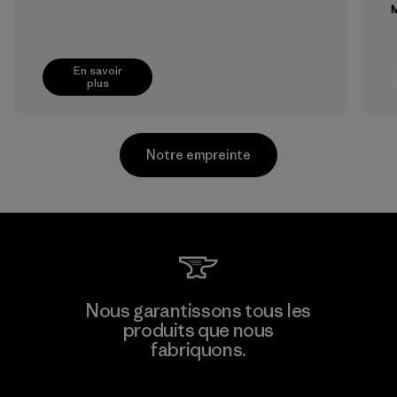
M
En savoir
plus
Notre empreinte
Greentech Headgear Company
Nous garantissons tous les
Limited - Chau Duc
produits que nous
fabriquons.
Factory