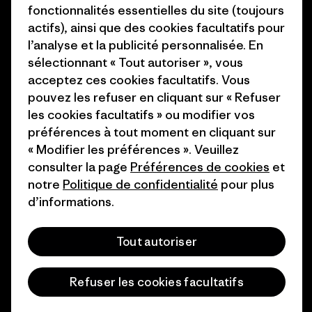
Presse et media
fonctionnalités essentielles du site (toujours
1% For The Planet
actifs), ainsi que des cookies facultatifs pour
Industry program
l’analyse et la publicité personnalisée. En
Comment nous finançons
sélectionnant « Tout autoriser », vous
Programme d’affiliation
Cartes cadeaux
acceptez ces cookies facultatifs. Vous
Patagonia Suisse Plan du site
pouvez les refuser en cliquant sur « Refuser
Nos magasins
les cookies facultatifs » ou modifier vos
préférences à tout moment en cliquant sur
« Modifier les préférences ». Veuillez
consulter la page
Préférences de cookies
et
notre
Politique de confidentialité
pour plus
© 2026 Patagonia, Inc. All Rights Reserved.
d’informations.
Tout autoriser
français
Refuser les cookies facultatifs