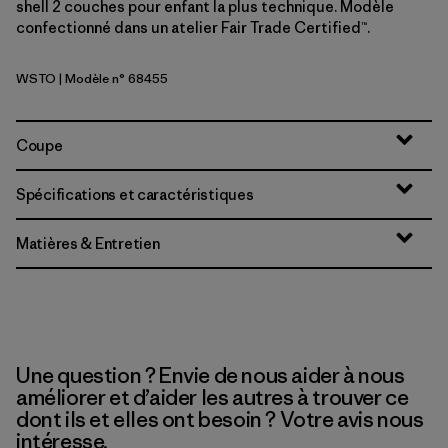
shell 2 couches pour enfant la plus technique. Modèle
confectionné dans un atelier Fair Trade Certified™.
WSTO
| Modèle n° 68455
Weathered Stone
Coupe
Spécifications et caractéristiques
Matières & Entretien
Une question ? Envie de nous aider à nous
améliorer et d’aider les autres à trouver ce
dont ils et elles ont besoin ? Votre avis nous
intéresse.