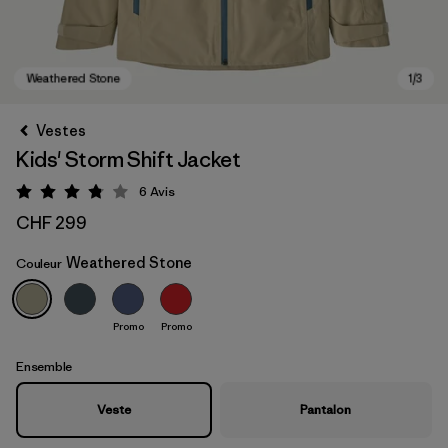
Vestes
Kids' Storm Shift Jacket
6
Avis
Évaluation: 3.8 / 5
CHF 299
Weathered Stone
Couleur
Weathered Stone
Promo
Promo
Ensemble
Veste
Pantalon