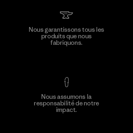
Kwang Viet Garment Co., Ltd
Nous garantissons tous les
produits que nous
Factory
M
fabriquons.
Voir la Garantie Ironclad
En savoir
Nous assumons la
plus
responsabilité de notre
impact.
Découvrez notre empreinte carbone