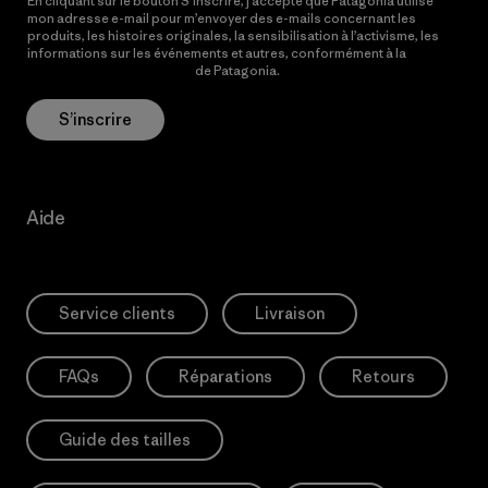
En cliquant sur le bouton S’inscrire, j’accepte que Patagonia utilise
mon adresse e-mail pour m’envoyer des e-mails concernant les
produits, les histoires originales, la sensibilisation à l’activisme, les
informations sur les événements et autres, conformément à la
Politique de confidentialité
de Patagonia.
S’inscrire
Aide
Service clients
Livraison
FAQs
Réparations
Retours
Guide des tailles