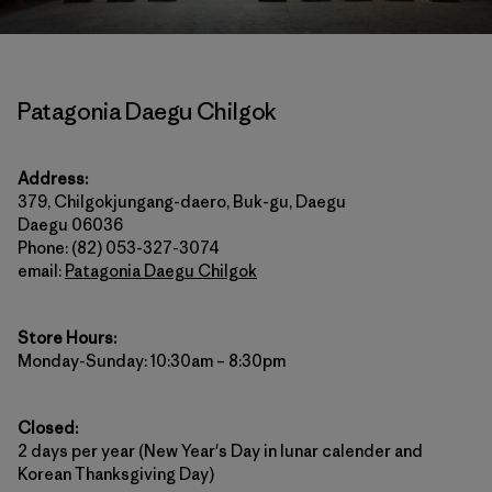
Patagonia Daegu Chilgok
Address:
379, Chilgokjungang-daero, Buk-gu, Daegu
Daegu 06036
Phone: (82) 053-327-3074
email:
Patagonia Daegu Chilgok
Store Hours:
Monday-Sunday: 10:30am – 8:30pm
Closed:
2 days per year (New Year's Day in lunar calender and
Korean Thanksgiving Day)