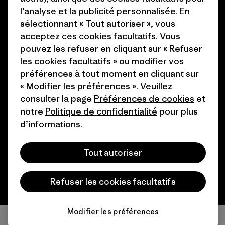
Programme d’affiliation
l’analyse et la publicité personnalisée. En
Cartes cadeaux
sélectionnant « Tout autoriser », vous
Patagonia Suisse Plan du site
Nos magasins
acceptez ces cookies facultatifs. Vous
pouvez les refuser en cliquant sur « Refuser
les cookies facultatifs » ou modifier vos
préférences à tout moment en cliquant sur
« Modifier les préférences ». Veuillez
© 2026 Patagonia, Inc. All Rights Reserved.
consulter la page
Préférences de cookies
et
notre
Politique de confidentialité
pour plus
d’informations.
français
Tout autoriser
Refuser les cookies facultatifs
Modifier les préférences