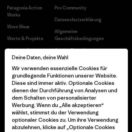
Patagonia Action
Pro Community
Works
Datenschutzerklärung
Worn Wear
Allgemeine
Werte & Projekte
Geschäftsbedingungen
Progress Report
Cookie Einstellungen
Deine Daten, deine Wahl
Business Unusual
Karriere
Wir verwenden essenzielle Cookies für
Klimaziele
Pressekontakt
grundlegende Funktionen unserer Website.
Diese sind immer aktiv. Optionale Cookies
1% For The Planet
Industry program
dienen der Durchführung von Analysen und
dem Schalten von personalisierter
Wie wir finanzieren
Affiliate-Programm
Werbung. Wenn du „Alle akzeptieren“
Geschenkgutscheine
Patagonia Schweiz
wählst, stimmst du der Verwendung
Seitenverzeichnis
optionaler Cookies zu. Um ihre Verwendung
Stores in deiner Nähe
abzulehnen, klicke auf „Optionale Cookies