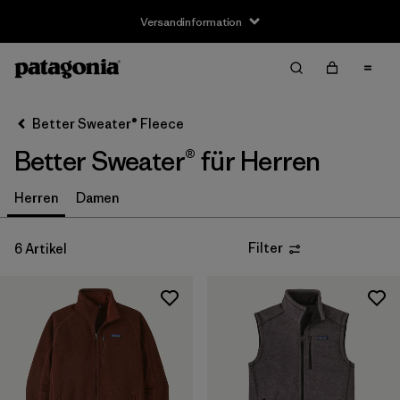
Versandinformation
Filter & Sort
Alle löschen
Sortieren nach
Better Sweater® Fleece
Filter by
Größe
Better Sweater® für Herren
XS
(6)
Herren
Damen
S
(6)
Filter
6 Artikel
M
(6)
L
(6)
XL
(6)
XXL
(5)