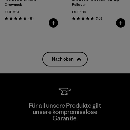
Crewneck
Pullover
CHF 159
CHF 189
Rezensionen
Rezensionen
(6
)
(15
)
Bewertung: 4.7 / 5
Bewertung: 4.7 / 5
Nach oben
Für all unsere Produkte gilt
unsere kompromisslose
Garantie.