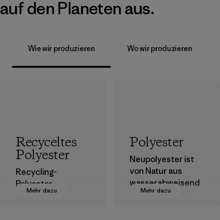
auf den Planeten aus.
Wie wir produzieren
Wo wir produzieren
Recyceltes
Polyester
Polyester
Neupolyester ist
von Natur aus
Recycling-
wasserabweisend
Polyester
Mehr dazu
Mehr dazu
und bringt gute
verringert unsere
Leistungen als
Abhängigkeit von
Outdoor-Kleidung.
erdölbasierten