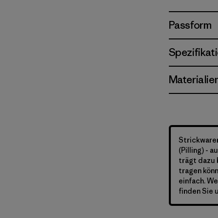
Passform
Spezifikat
Materialie
Strickware
(Pilling) -
trägt dazu 
tragen kön
einfach. We
finden Sie 