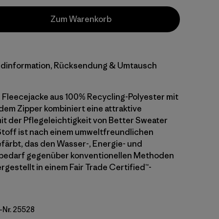
Zum Warenkorb
dinformation, Rücksendung & Umtausch
Fleecejacke aus 100% Recycling-Polyester mit
m Zipper kombiniert eine attraktive
it der Pflegeleichtigkeit von Better Sweater
Stoff ist nach einem umweltfreundlichen
färbt, das den Wasser-, Energie- und
bedarf gegenüber konventionellen Methoden
rgestellt in einem Fair Trade Certified™-
-Nr. 25528
k Green