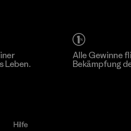
Besuche Pat
Unser Fußabdruck
iner
Alle Gewinne fl
s Leben.
Bekämpfung der
Erfahre mehr über unser En
Hilfe