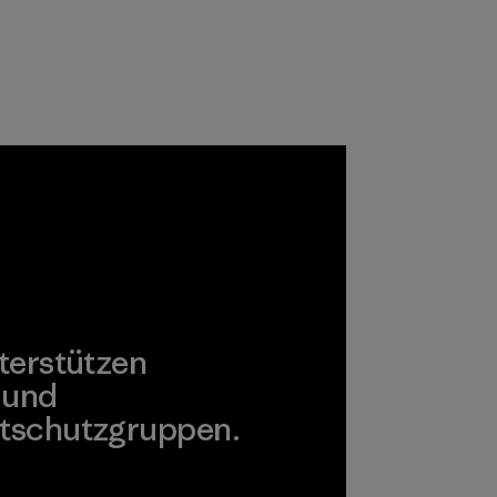
Chemikalien,
Verfahren,
Materialien und
Produkte, die für
Umwelt, Arbeiter
und Verbraucher
unbedenklich sind.
Programm
terstützen
 und
tschutzgruppen.