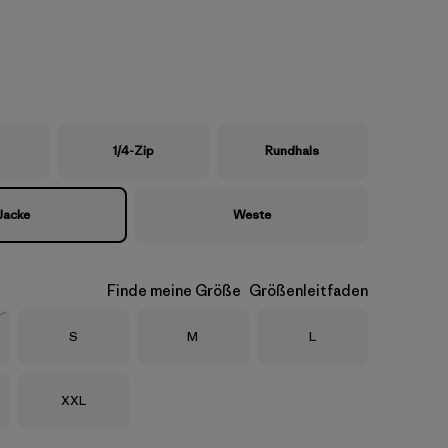
1/4-Zip
Rundhals
Jacke
Weste
Finde meine Größe
Größenleitfaden
Größe
Größe
Größe
S
M
L
eferbar
Größe
XXL