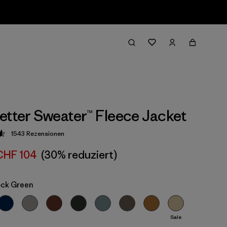
etter Sweater™ Fleece Jacket
1543
Rezensionen
ung: 4.6 / 5
CHF 104
(30% reduziert)
ock Green
Sale