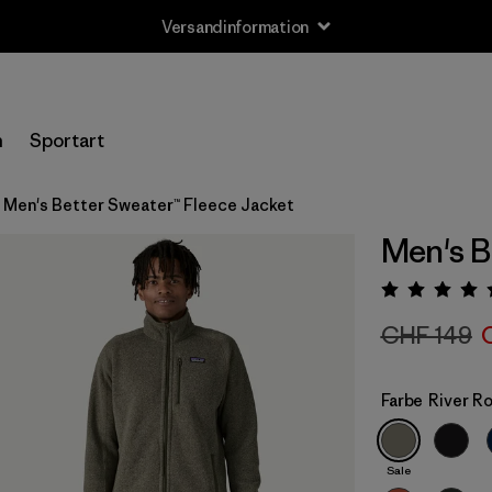
Versandinformation
n
Sportart
Men's Better Sweater™ Fleece Jacket
Men's B
Bewert
CHF 149
Farbe
River R
Sale