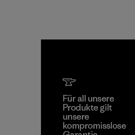
n Entlohnung für
alle Partner, die in
unserer
Lieferkette tätig
sind.
Programm
Für all unsere
Produkte gilt
unsere
kompromisslose
Garantie.