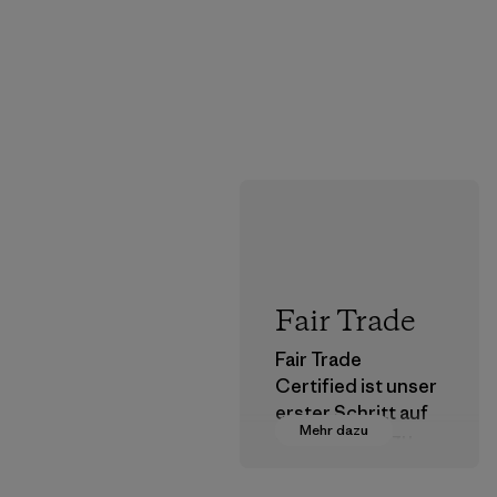
Fair Trade
Fair Trade
Certified ist unser
erster Schritt auf
Mehr dazu
dem Pfad hin zu
einer
menschenwürdige