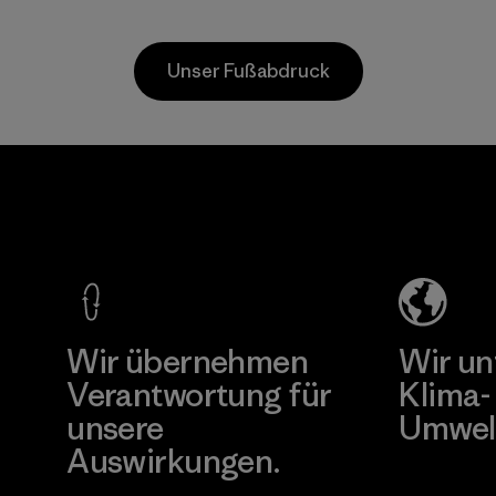
Materialien.
Materialien
Materialien
Unser Fußabdruck
V.T.
Kingwhale
Garment
Industries
Co., Ltd.
Corp.
Factory
Material-supplier
Mehr dazu
Mehr dazu
Wir übernehmen
Wir un
Verantwortung für
Klima-
unsere
Umwel
Auswirkungen.