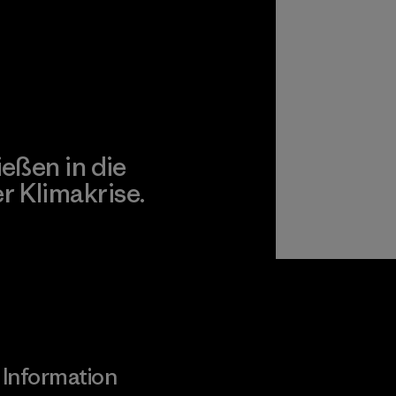
agonia Action Works
ießen in die
 Klimakrise.
gagement
Information