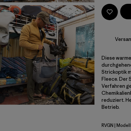
Versan
Diese warme 
durchgehende
Strickoptik m
Fleece. Der 
Verfahren ge
Chemikalien
reduziert. He
Betrieb.
RVGN
| Modell
River Roc