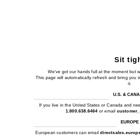
Sit tig
We’ve got our hands full at the moment but 
This page will automatically refresh and bring you
it.
U.S. & CAN
If you live in the United States or Canada and nee
1.800.638.6464
or email
customer_
EUROPE
European customers can email
directsales.euro