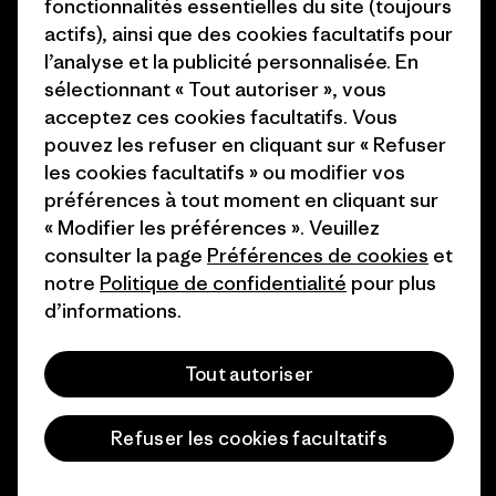
fonctionnalités essentielles du site (toujours
1% For The Planet
actifs), ainsi que des cookies facultatifs pour
Industry program
Comment nous
l’analyse et la publicité personnalisée. En
finançons
Programme d’affiliation
sélectionnant « Tout autoriser », vous
acceptez ces cookies facultatifs. Vous
Cartes cadeaux
Patagonia Belgique Plan du
pouvez les refuser en cliquant sur « Refuser
site
les cookies facultatifs » ou modifier vos
Nos magasins
préférences à tout moment en cliquant sur
« Modifier les préférences ». Veuillez
consulter la page
Préférences de cookies
et
notre
Politique de confidentialité
pour plus
d’informations.
© 2026 Patagonia, Inc. All Rights Reserved.
Tout autoriser
français
Refuser les cookies facultatifs