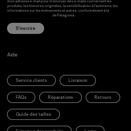
mon adresse e-mail pour m’envoyer des e-mails concernant les
produits, les histoires originales, la sensibilisation à l’activisme, les
informations sur les événements et autres, conformément à la
Politique de confidentialité
de Patagonia.
S’inscrire
Aide
Service clients
Livraison
FAQs
Réparations
Retours
Guide des tailles