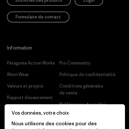
Entretien des produits
Login
Formulaire de contact
Information
Patagonia Action Works
Pro Community
Worn Wear
Politique de confidentialité
Valeurs et projets
Conditions générales
de vente
Rapport d’avancement
Préférences de cookie
Business Unusual
Vos données, votre choix
Carrières
Objectifs climatiques
Nous utilisons des cookies pour des
Presse et media