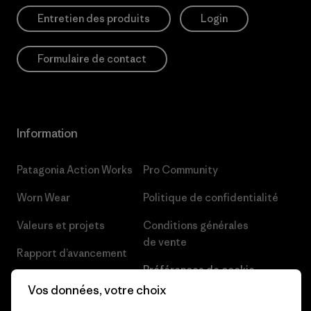
Entretien des produits
Login
Formulaire de contact
Information
Patagonia Action Works
Pro Community
Worn Wear
Politique de confidentialité
Valeurs et projets
Conditions générales
de vente
Rapport d’avancement
Préférences de cookie
Business Unusual
Vos données, votre choix
Carrières
Objectifs climatiques