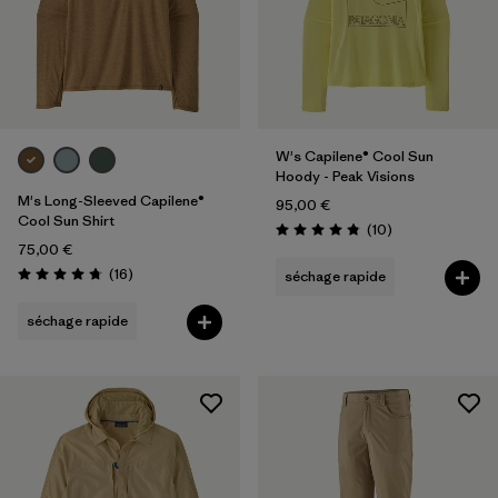
W's Capilene® Cool Sun
Hoody - Peak Visions
M's Long-Sleeved Capilene®
95,00 €
Cool Sun Shirt
Avis
(10
)
Évaluation: 4.8 / 5
75,00 €
Avis
(16
)
séchage rapide
Évaluation: 4.8 / 5
séchage rapide