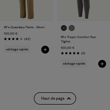
W's Quandary Pants - Short
100,00 €
M's Tropic Comfort Sun
Avis
(42
)
Évaluation: 4.0 / 5
Tights
100,00 €
séchage rapide
Avis
(3
)
Évaluation: 5.0 / 5
séchage rapide
Haut de page