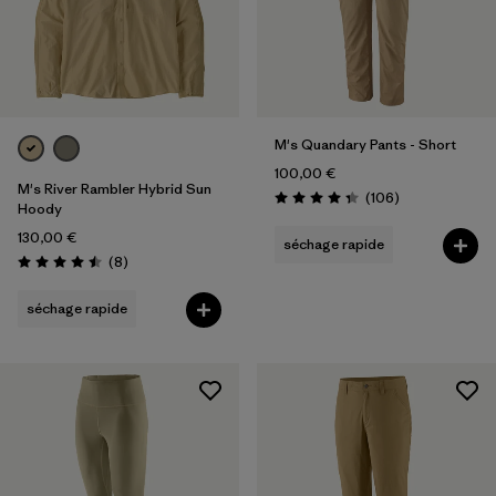
M's Quandary Pants - Short
100,00 €
M's River Rambler Hybrid Sun
Avis
(106
)
Évaluation: 4.4 / 5
Hoody
130,00 €
séchage rapide
Avis
(8
)
Évaluation: 4.5 / 5
séchage rapide