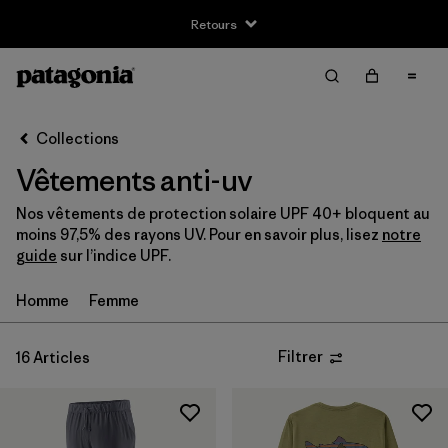
Retours
Filter & Sort
Effacer tout
Trier par
Collections
Filtrer par
Taille
Vêtements anti-uv
XS
(7)
Nos vêtements de protection solaire UPF 40+ bloquent au
moins 97,5% des rayons UV. Pour en savoir plus, lisez
notre
S
(10)
guide
sur l’indice UPF.
M
(10)
Homme
Femme
L
(9)
Filtrer
16 Articles
XL
(10)
XXL
(4)