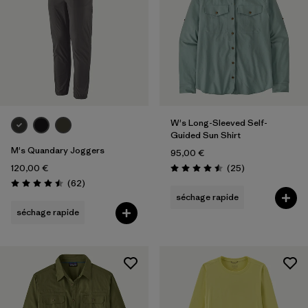
W's Long-Sleeved Self-
Guided Sun Shirt
M's Quandary Joggers
95,00 €
Avis
120,00 €
(25
)
Évaluation: 4.5 / 5
Avis
(62
)
Évaluation: 4.5 / 5
séchage rapide
séchage rapide