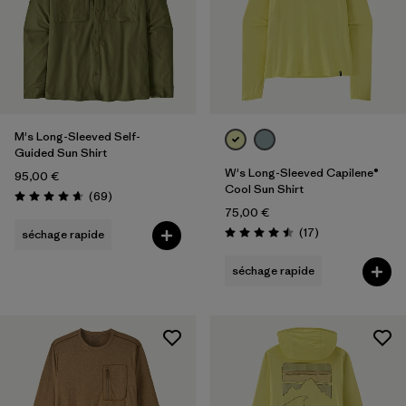
M's Long-Sleeved Self-
Guided Sun Shirt
W's Long-Sleeved Capilene®
95,00 €
Cool Sun Shirt
Avis
(69
)
Évaluation: 4.7 / 5
75,00 €
Avis
(17
)
séchage rapide
Évaluation: 4.5 / 5
séchage rapide