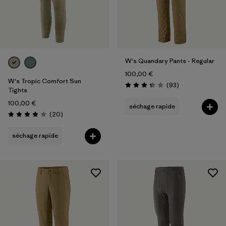
W's Quandary Pants - Regular
100,00 €
W's Tropic Comfort Sun
Avis
(93
)
Évaluation: 3.3 / 5
Tights
100,00 €
séchage rapide
Avis
(20
)
Évaluation: 4.0 / 5
séchage rapide