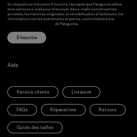
En cliquant sur le bouton S’inscrire, j’accepte que Patagonia utilise
mon adresse e-mail pour m’envoyer des e-mails concernant les
produits, les histoires originales, la sensibilisation à l’activisme, les
informations sur les événements et autres, conformément à la
Politique de confidentialité
de Patagonia.
S’inscrire
Aide
Service clients
Livraison
FAQs
Réparations
Retours
Guide des tailles