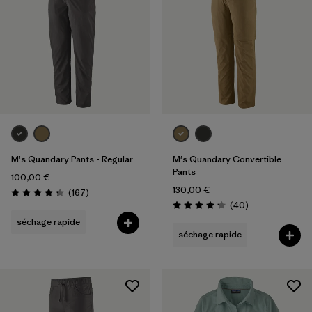
M's Quandary Pants - Regular
M's Quandary Convertible
Pants
100,00 €
130,00 €
Avis
(167
)
Évaluation: 4.2 / 5
Avis
(40
)
Évaluation: 4.2 / 5
séchage rapide
séchage rapide