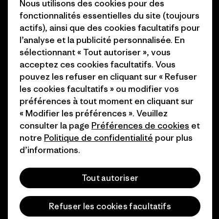
Nous utilisons des cookies pour des
Presse et media
fonctionnalités essentielles du site (toujours
1% For The Planet
actifs), ainsi que des cookies facultatifs pour
Industry program
Comment nous
l’analyse et la publicité personnalisée. En
finançons
Programme d’affiliation
sélectionnant « Tout autoriser », vous
acceptez ces cookies facultatifs. Vous
Cartes cadeaux
Patagonia Belgique Plan du
pouvez les refuser en cliquant sur « Refuser
site
les cookies facultatifs » ou modifier vos
Nos magasins
préférences à tout moment en cliquant sur
« Modifier les préférences ». Veuillez
consulter la page
Préférences de cookies
et
notre
Politique de confidentialité
pour plus
d’informations.
© 2026 Patagonia, Inc. All Rights Reserved.
Tout autoriser
français
Refuser les cookies facultatifs