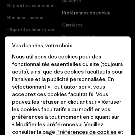
de vente
Rapport d’avancement
Préférences de cookie
Business Unusual
Carrières
Objectifs climatiques
Presse et media
1% For The Planet
Vos données, votre choix
Industry program
Comment nous
Nous utilisons des cookies pour des
finançons
Programme d’affiliation
fonctionnalités essentielles du site (toujours
actifs), ainsi que des cookies facultatifs pour
Cartes cadeaux
Patagonia Belgique Plan du
l’analyse et la publicité personnalisée. En
site
Nos magasins
sélectionnant « Tout autoriser », vous
acceptez ces cookies facultatifs. Vous
pouvez les refuser en cliquant sur « Refuser
les cookies facultatifs » ou modifier vos
préférences à tout moment en cliquant sur
© 2026 Patagonia, Inc. All Rights Reserved.
« Modifier les préférences ». Veuillez
consulter la page
Préférences de cookies
et