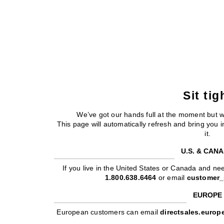
Sit tig
We’ve got our hands full at the moment but 
This page will automatically refresh and bring you
it.
U.S. & CAN
If you live in the United States or Canada and nee
1.800.638.6464
or email
customer_
EUROPE
European customers can email
directsales.euro