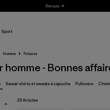
Retours
Filtrer par
Taille
Sport
XXS
(1)
XS
(22)
Homme
Polaires
S
(20)
ur homme - Bonnes affair
M
(16)
L
(16)
s
Sweat-shirts et sweats à capuche
Pullovers
Chem
XL
(18)
26 Articles
XXL
(16)