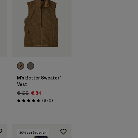
M's Better Sweater™
Vest
€ 120
€ 84
Avis
(870
)
Évaluation: 4.8 / 5
30
% de réduction