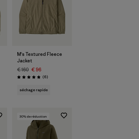
M's Textured Fleece
Jacket
€ 160
€ 96
Avis
(6
)
Évaluation: 4.8 / 5
séchage rapide
30
% de réduction