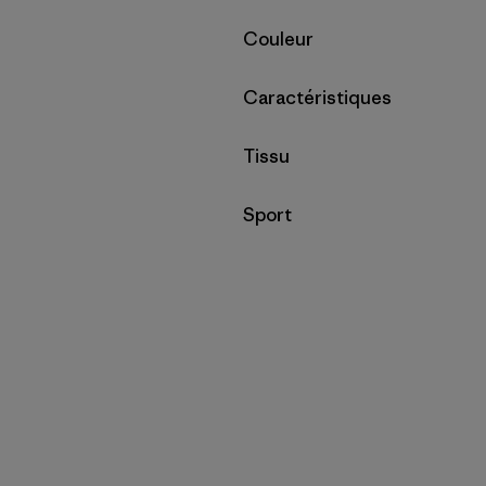
Filtrer par
Couleur
Filtrer par
Caractéristiques
Filtrer par
Tissu
Filtrer par
Sport