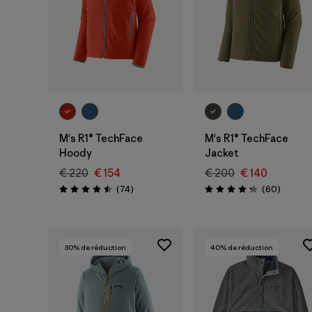
M's R1® TechFace
M's R1® TechFace
Hoody
Jacket
€ 220
€ 154
€ 200
€ 140
Avis
Avis
(74
)
(60
)
Évaluation: 4.5 / 5
Évaluation: 4.2 / 5
30
% de réduction
40
% de réduction