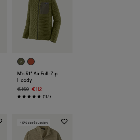
M's R1® Air Full-Zip
Hoody
€ 160
€ 112
Avis
(117
)
Évaluation: 4.7 / 5
40
% de réduction