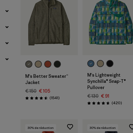
M's Lightweight
M's Better Sweater™
Synchilla® Snap-T®
Jacket
Pullover
€ 150
€ 105
€ 130
€ 91
Avis
(1541
)
Évaluation: 4.6 / 5
Avis
(420
)
Évaluation: 4.7 / 5
30
% de réduction
30
% de réduction