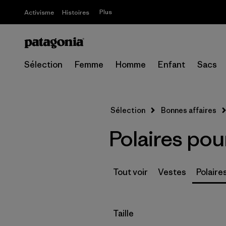
Plus
Activisme
Histoires
Sélection
Femme
Homme
Enfant
Sacs
Sélection
Bonnes affaires
Polaires po
Tout voir
Vestes
Polaire
Filtrer par
Taille