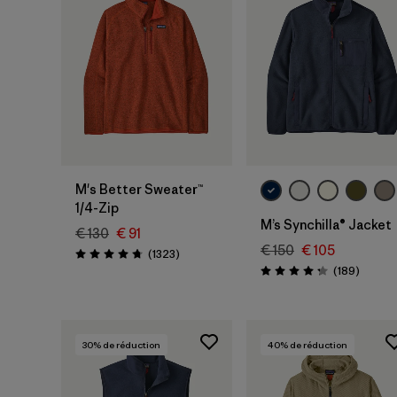
M's Better Sweater™
1/4-Zip
M’s Synchilla® Jacket
€ 130
€ 91
€ 150
€ 105
Avis
(1323
)
Évaluation: 4.7 / 5
Avis
(189
)
Évaluation: 4.3 / 5
30
% de réduction
40
% de réduction