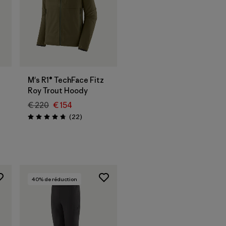
M's R1® TechFace Fitz
Roy Trout Hoody
€ 220
€ 154
Avis
(22
)
Évaluation: 4.7 / 5
40
% de réduction