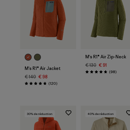
M's R1® Air Zip-Neck
€ 130
€ 91
M's R1® Air Jacket
Avis
(98
)
Évaluation: 4.8 / 5
€ 140
€ 98
Avis
(120
)
Évaluation: 4.7 / 5
30
% de réduction
40
% de réduction