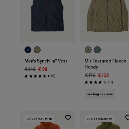
Men’s Synchilla® Vest
M's Textured Fleece
Hoody
€ 140
€ 98
€ 170
€ 102
Avis
(92
)
Évaluation: 4.6 / 5
Avis
(3
)
Évaluation: 4.3 / 5
séchage rapide
30
% de réduction
30
% de réduction