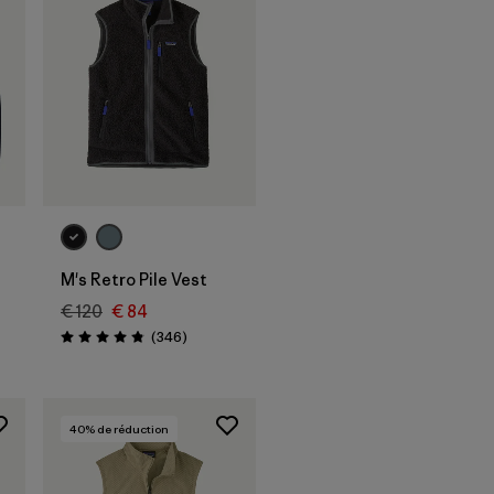
M's Retro Pile Vest
€ 120
€ 84
Avis
(346
)
Évaluation: 4.8 / 5
40
% de réduction