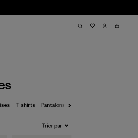
Filter & Sort
es
ises
T-shirts
Pantalons de ski
Pantalons et jeans