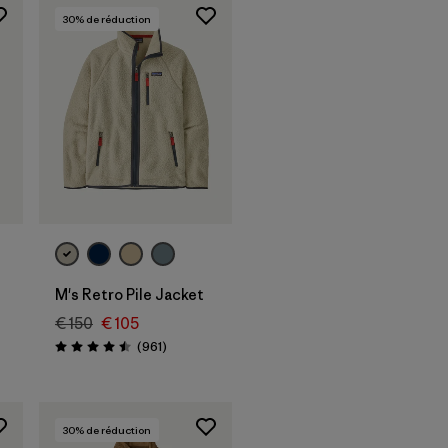
30
% de réduction
M's Retro Pile Jacket
€ 150
€ 105
Avis
(961
)
Évaluation: 4.5 / 5
30
% de réduction