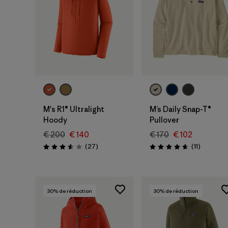
M's R1® Ultralight
M’s Daily Snap-T®
Hoody
Pullover
€ 200
€ 140
€ 170
€ 102
Avis
Avis
(27
)
(11
)
Évaluation: 3.6 / 5
Évaluation: 4.6 / 5
30
% de réduction
30
% de réduction