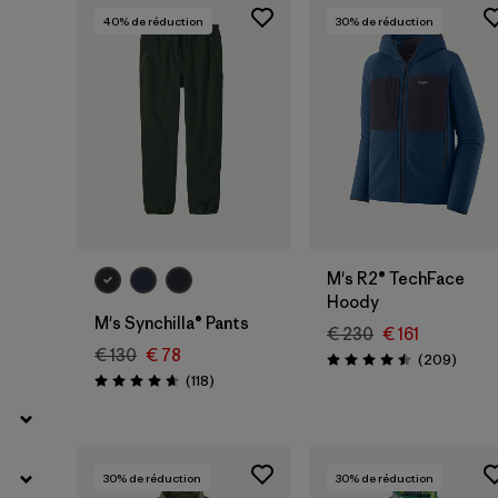
40
% de réduction
30
% de réduction
Filtrer par
Prix
Filtrer par
Coupe
Filtrer par
Couleur
Filtrer par
Caractéristiques
M's R2® TechFace
Filtrer par
Tissu
Hoody
M's Synchilla® Pants
€ 230
€ 161
Filtrer par
€ 130
€ 78
Sport
Avis
(209
)
Évaluation: 4.5 / 5
Avis
(118
)
Évaluation: 4.7 / 5
30
% de réduction
30
% de réduction