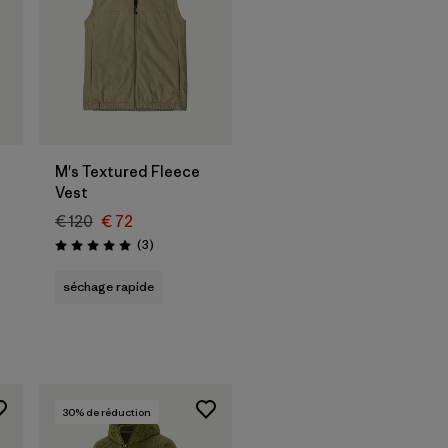
M's Textured Fleece
Vest
€ 120
€ 72
Avis
(3
)
Évaluation: 5.0 / 5
séchage rapide
30
% de réduction