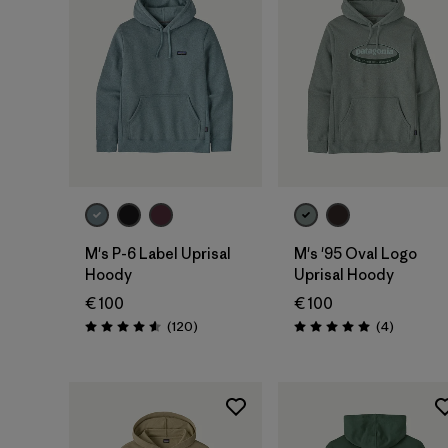
M's P-6 Label Uprisal
M's '95 Oval Logo
Hoody
Uprisal Hoody
€ 100
€ 100
Avis
Avis
(120
)
(4
)
Évaluation: 4.6 / 5
Évaluation: 5.0 / 5