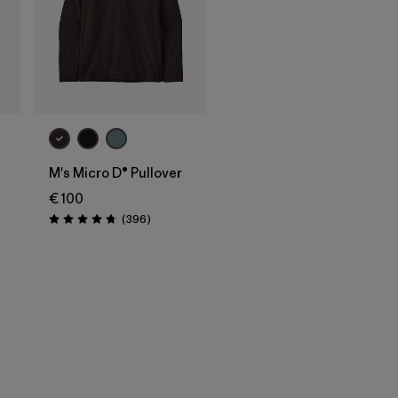
M's Micro D® Pullover
€ 100
Avis
(396
)
Évaluation: 4.7 / 5