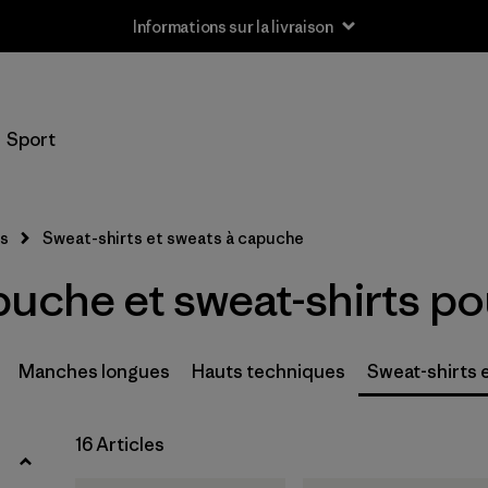
Informations sur la livraison
Filtrer par
Taille
Sport
XXS
(1)
XS
(16)
s
Sweat-shirts et sweats à capuche
S
(16)
puche et sweat-shirts 
M
(16)
L
(16)
Manches longues
Hauts techniques
Sweat-shirts 
XL
(16)
16 Articles
XXL
(16)