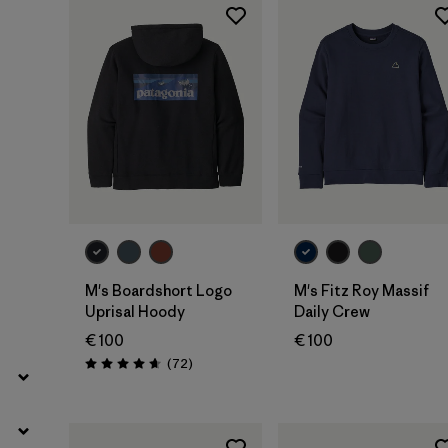
Filtrer par
Couleur
Filtrer par
Prix
Filtrer par
Caractéristiques
Filtrer par
Tissu
M's Boardshort Logo
M's Fitz Roy Massif
Uprisal Hoody
Daily Crew
€ 100
€ 100
Avis
(72
)
Évaluation: 4.7 / 5