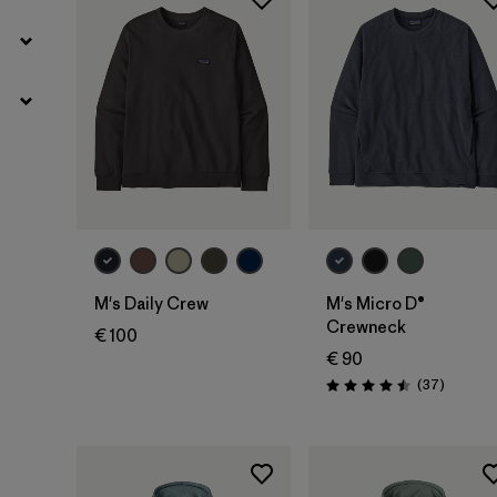
M's Daily Crew
M's Micro D®
Crewneck
€ 100
€ 90
Avis
(37
)
Évaluation: 4.5 / 5