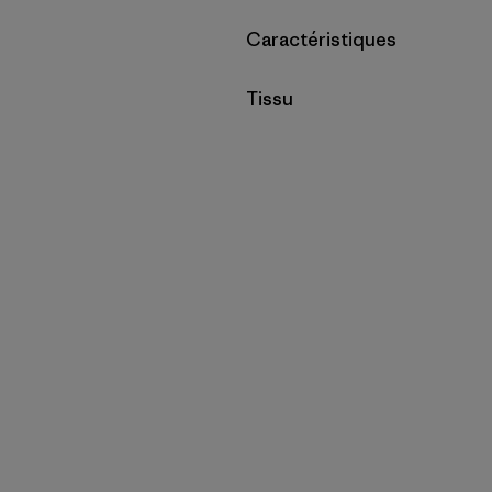
Filtrer par
Caractéristiques
Filtrer par
Tissu