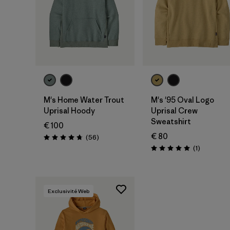
M's Home Water Trout
M's '95 Oval Logo
Uprisal Hoody
Uprisal Crew
Sweatshirt
€ 100
€ 80
Avis
(56
)
Évaluation: 4.7 / 5
Avis
(1
)
Évaluation: 5.0 / 5
Exclusivité Web