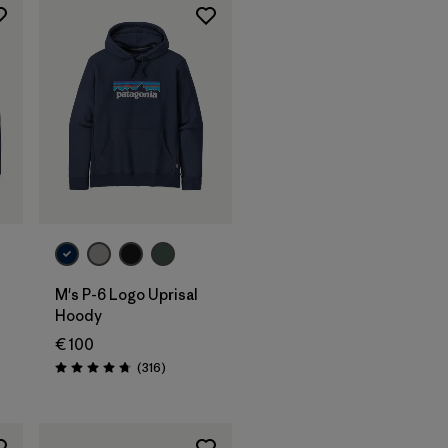
M's P-6 Logo Uprisal
Hoody
€ 100
Avis
(316
)
Évaluation: 4.8 / 5