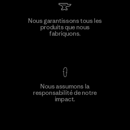
MAS Active (Pvt) Ltd. - Asialine
Nous garantissons tous les
produits que nous
Factory
fabriquons.
Voir la Garantie Ironclad
En savoir
Nous assumons la
plus
responsabilité de notre
impact.
Découvrez notre empreinte carbone