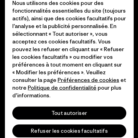
Nous utilisons des cookies pour des
1% For The Planet
Industry program
fonctionnalités essentielles du site (toujours
actifs), ainsi que des cookies facultatifs pour
Comment nous
Programme d’affiliation
l’analyse et la publicité personnalisée. En
finançons
Patagonia Luxembourg Plan du
sélectionnant « Tout autoriser », vous
Cartes cadeaux
site
acceptez ces cookies facultatifs. Vous
pouvez les refuser en cliquant sur « Refuser
Nos magasins
les cookies facultatifs » ou modifier vos
préférences à tout moment en cliquant sur
« Modifier les préférences ». Veuillez
consulter la page
Préférences de cookies
et
notre
Politique de confidentialité
pour plus
© 2026 Patagonia, Inc. All Rights Reserved.
d’informations.
Tout autoriser
français
Refuser les cookies facultatifs