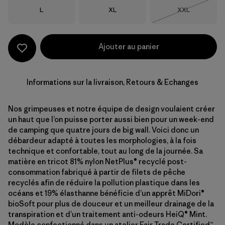
Taille
Taille
Taille
L
XL
XXL
Épuisé
Ajouter au panier
Informations sur la livraison, Retours & Echanges
Nos grimpeuses et notre équipe de design voulaient créer
un haut que l’on puisse porter aussi bien pour un week-end
de camping que quatre jours de big wall. Voici donc un
débardeur adapté à toutes les morphologies, à la fois
technique et confortable, tout au long de la journée. Sa
matière en tricot 81% nylon NetPlus® recyclé post-
consommation fabriqué à partir de filets de pêche
recyclés afin de réduire la pollution plastique dans les
océans et 19% élasthanne bénéficie d’un apprêt MiDori®
bioSoft pour plus de douceur et un meilleur drainage de la
transpiration et d’un traitement anti-odeurs HeiQ® Mint.
Modèle confectionné dans un atelier Fair Trade Certified™.