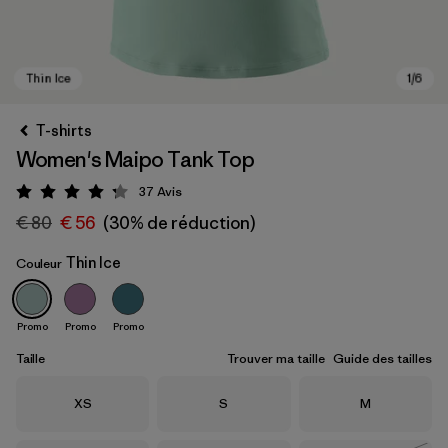
T-shirts
Women's Maipo Tank Top
37
Avis
Évaluation: 4.3 / 5
€ 80
€ 56
(30% de réduction)
Thin Ice
Couleur
Thin Ice
Promo
Promo
Promo
Taille
Trouver ma taille
Guide des tailles
Taille
Taille
Taille
XS
S
M