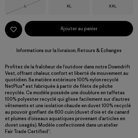
Taille
Taille
Taille
L
XL
XXL
Épuisé
Ajouter au panier
Informations sur la livraison, Retours & Echanges
Profitez de la fraîcheur de l’outdoor dans notre Downdrift
Vest, offrant chaleur, confort et liberté de mouvement au
quotidien. Sa matière extérieure 100% nylon recyclé
NetPlus® est fabriquée à partir de filets de pêche
recyclés. Ce modèle possède une doublure en taffetas
100% polyester recyclé qui glisse facilement sur d’autres
vêtements et une isolation chaude en duvet 100% recyclé
au pouvoir gonflant de 600 cuin (duvet d’oie et de canard
et plumes d’oiseaux aquatiques provenant d’articles en
duvet usagés). Modèle confectionné dans un atelier
Fair Trade Certified™.