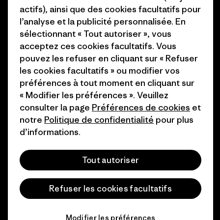
actifs), ainsi que des cookies facultatifs pour
Comment nous
Programme d’affiliation
l’analyse et la publicité personnalisée. En
finançons
sélectionnant « Tout autoriser », vous
Patagonia Luxembourg Plan du
acceptez ces cookies facultatifs. Vous
Cartes cadeaux
site
pouvez les refuser en cliquant sur « Refuser
les cookies facultatifs » ou modifier vos
Nos magasins
préférences à tout moment en cliquant sur
« Modifier les préférences ». Veuillez
consulter la page
Préférences de cookies
et
notre
Politique de confidentialité
pour plus
d’informations.
© 2026 Patagonia, Inc. All Rights Reserved.
Tout autoriser
français
Refuser les cookies facultatifs
Modifier les préférences