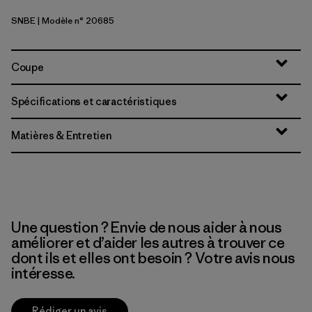
SNBE
| Modèle n° 20685
Sunken Blue
Coupe
Spécifications et caractéristiques
Matières & Entretien
Une question ? Envie de nous aider à nous
améliorer et d’aider les autres à trouver ce
dont ils et elles ont besoin ? Votre avis nous
intéresse.
Rédiger un avis