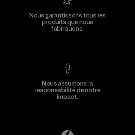
Downlite
Nous garantissons tous les
produits que nous
Material-supplier
M
fabriquons.
Voir la Garantie Ironclad
En savoir
Nous assumons la
plus
responsabilité de notre
impact.
Découvrez notre empreinte carbone