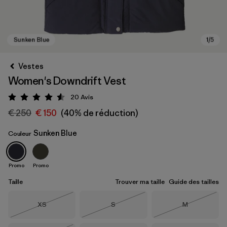
Vestes
Women's Downdrift Vest
20
Avis
Évaluation: 4.6 / 5
€ 250
€ 150
(40% de réduction)
Sunken Blue
Couleur
Sunken Blue
Promo
Promo
Taille
Trouver ma taille
Guide des tailles
Taille
Taille
Taille
XS
S
M
Épuisé
Épuisé
Épuisé