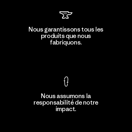
Kingwhale Industries Corp.
Nous garantissons tous les
produits que nous
Material-supplier
F
fabriquons.
Voir la Garantie Ironclad
En savoir
Nous assumons la
plus
responsabilité de notre
impact.
Découvrez notre empreinte carbone