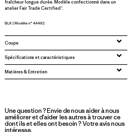
fraîcheur longue durée. Modèle confectionné dans un
atelier Fair Trade Certified™.
BLK
| Modèle n° 44492
Black
Coupe
Spécifications et caractéristiques
Matières & Entretien
Une question ? Envie de nous aider à nous
améliorer et d’aider les autres à trouver ce
dont ils et elles ont besoin ? Votre avis nous
intéresse.