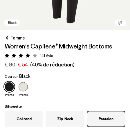
Femme
Women's Capilene® Midweight Bottoms
141
Avis
Évaluation: 4.1 / 5
€ 90
€ 54
(40% de réduction)
Black
Couleur
Black
Promo
Promo
Silhouette
Col rond
Zip-Neck
Pantalon