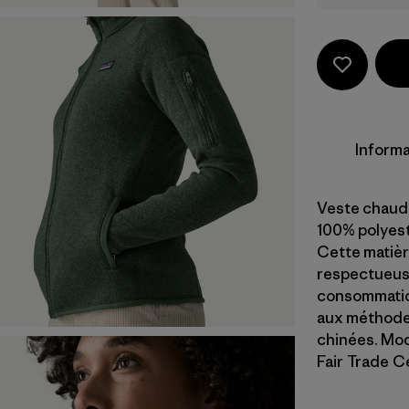
Informa
Veste chaude
100% polyeste
Cette matièr
respectueuse
consommation
aux méthodes
chinées. Mod
Fair Trade Ce