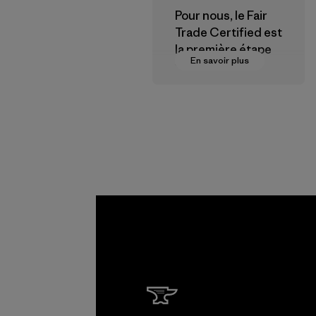
Pour nous, le Fair
Trade Certified est
la première étape
En savoir plus
vers des
rémunérations plus
justes pour nos
partenaires dans la
chaîne
d'approvisionneme
nt.
Programme