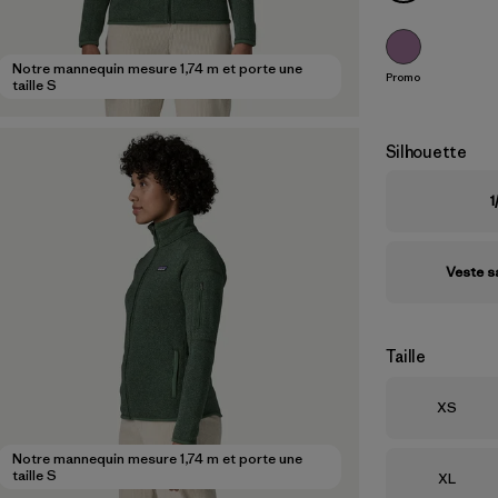
Notre mannequin mesure 1,74 m et porte une
Promo
taille S
Silhouette
1
Veste 
Taille
Taille
XS
Notre mannequin mesure 1,74 m et porte une
taille S
Taille
XL