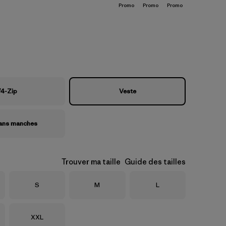
Promo
Promo
Promo
/4-Zip
Veste
sans manches
Trouver ma taille
Guide des tailles
Taille
Taille
Taille
S
M
L
Taille
XXL