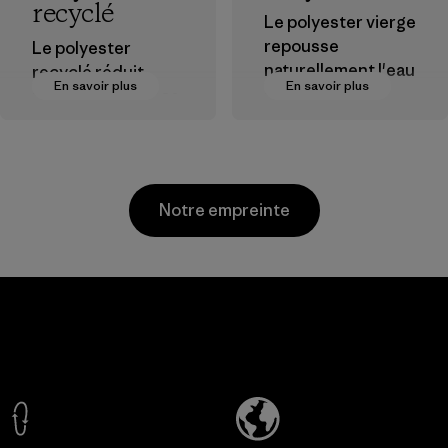
recyclé
Le polyester vierge
repousse
Le polyester
naturellement l'eau
recyclé réduit
En savoir plus
En savoir plus
et est très
notre dépendance
performant en
aux matières
extérieur.
dérivées du
pétrole.
Matières
Matières
Notre empreinte
CKT Apparel
Kingwhale
(Pvt) Ltd. -
Industries
Agalawatte
Corp.
Factory
Material-supplier
En savoir plus
En savoir plus