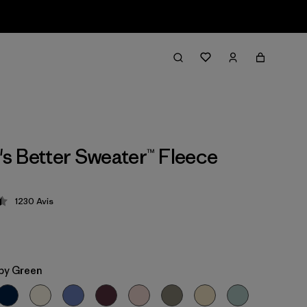
 Better Sweater™ Fleece
1230
Avis
tion: 4.5 / 5
py Green