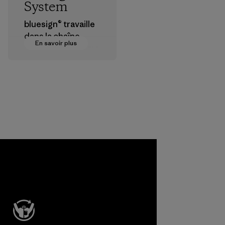
System
bluesign® travaille
dans la chaîne
En savoir plus
d’approvisionneme
nt textile pour
certifier que les
produits
chimiques, les
procédés, les
matières et les
produits sont sûrs
pour
l'environnement,
les ouvriers et les
consommateurs.
Programme