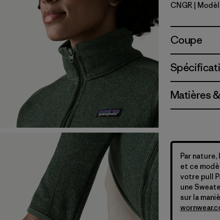
CNGR
| Modèl
Canopy G
Coupe
Spécificat
Matières &
Par nature,
et ce modèl
votre pull 
une Sweater 
sur la mani
wornwear.