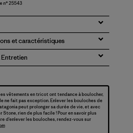
e n° 25543
reen
ions et caractéristiques
 Entretien
 les vêtements en tricot ont tendance à boulocher,
e ne fait pas exception. Enlever les bouloches de
Patagonia peut prolonger sa durée de vie, et avec
Stone, rien de plus facile ! Pour en savoir plus
ère d’enlever les bouloches, rendez-vous sur
com