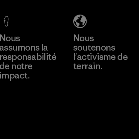
Factory
En savoir plus
Nous
Nous
assumons la
soutenons
responsabilité
l'activisme de
de notre
terrain.
impact.
Consulter Patagonia
Action Works
Découvrez notre
empreinte carbone