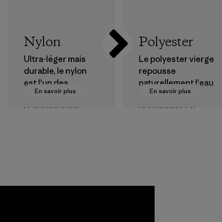
Nylon
Polyester
Ultra-léger mais
Le polyester vierge
durable, le nylon
repousse
est l'un des
naturellement l'eau
En savoir plus
En savoir plus
matériaux les plus
et est très
résistants que
performant en
nous utilisons dans
extérieur.
nos vêtements et
Matières
équipements.
Matières