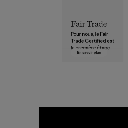
Fair Trade
Pour nous, le Fair
Trade Certified est
la première étape
En savoir plus
vers des
rémunérations plus
justes pour nos
partenaires dans la
chaîne
d'approvisionneme
nt.
Programme