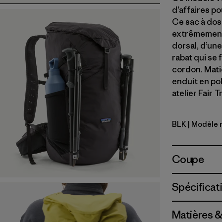
d’affaires p
Ce sac à dos
extrêmement 
dorsal, d’une
rabat qui se 
cordon. Mati
enduit en po
atelier Fair 
BLK
| Modèle 
Black
Coupe
Spécificat
Matières &