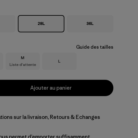
28L
36L
Guide des tailles
Taille
M
Taille
L
Liste d'attente
Ajouter au panier
tions sur la livraison, Retours & Echanges
ous permet d’emporter suffisamment