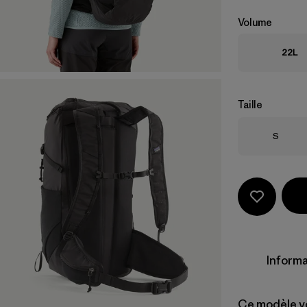
Volume
22L
Taille
Taille
S
Informa
Ce modèle v