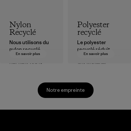
Nylon
Polyester
Recyclé
recyclé
Nous utilisons du
Le polyester
nylon recyclé
recyclé réduit
En savoir plus
En savoir plus
provenant de
notre dépendance
déchets post-
aux matières
industriels, de
dérivées du
rebuts des usines
pétrole.
de tissage et de
Matières
Notre empreinte
matériaux recyclés
post-
consommation.
Matières
Sungjin Inc.
Vina