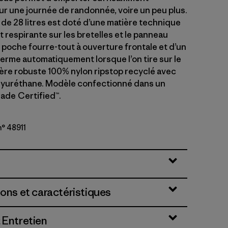
our une journée de randonnée, voire un peu plus.
 de 28 litres est doté d’une matière technique
respirante sur les bretelles et le panneau
 poche fourre-tout à ouverture frontale et d’un
ferme automatiquement lorsque l’on tire sur le
ère robuste 100% nylon ripstop recyclé avec
lyuréthane. Modèle confectionné dans un
Trade Certified™.
n° 48911
ions et caractéristiques
 Entretien