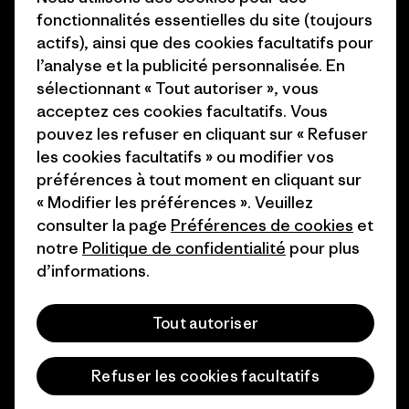
fonctionnalités essentielles du site (toujours
1% For The Planet
Industry program
actifs), ainsi que des cookies facultatifs pour
Comment nous
Programme d’affiliation
l’analyse et la publicité personnalisée. En
finançons
sélectionnant « Tout autoriser », vous
Patagonia Luxembourg Plan du
acceptez ces cookies facultatifs. Vous
Cartes cadeaux
site
pouvez les refuser en cliquant sur « Refuser
les cookies facultatifs » ou modifier vos
Nos magasins
préférences à tout moment en cliquant sur
« Modifier les préférences ». Veuillez
consulter la page
Préférences de cookies
et
notre
Politique de confidentialité
pour plus
d’informations.
© 2026 Patagonia, Inc. All Rights Reserved.
Tout autoriser
français
Refuser les cookies facultatifs