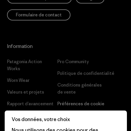
Formulaire de contact
Information
Patagonia Action
Pro Community
Works
Politique de confidentialité
Worn Wear
Conditions générales
Valeurs et projets
de vente
Rapport d’avancement
Préférences de cookie
Business Unusual
Carrières
Vos données, votre choix
Objectifs climatiques
Presse et media
Nous utilisons des cookies pour des