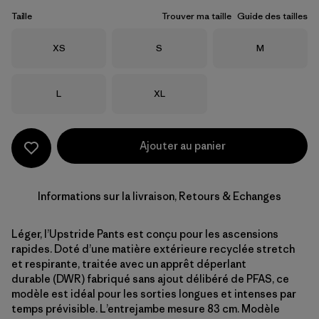
Taille
Trouver ma taille
Guide des tailles
Taille
Taille
Taille
XS
S
M
Taille
Taille
L
XL
Ajouter au panier
Informations sur la livraison, Retours & Echanges
Léger, l’Upstride Pants est conçu pour les ascensions
rapides. Doté d’une matière extérieure recyclée stretch
et respirante, traitée avec un apprêt déperlant
durable (DWR) fabriqué sans ajout délibéré de PFAS, ce
modèle est idéal pour les sorties longues et intenses par
temps prévisible. L’entrejambe mesure 83 cm. Modèle