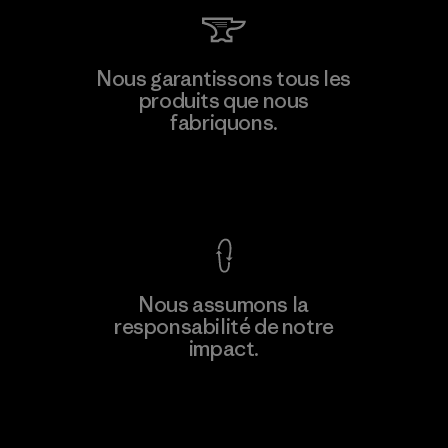
Singtex Industrial
Nous garantissons tous les
produits que nous
Material-supplier
fabriquons.
F
Voir la Garantie Ironclad
En savoir
Nous assumons la
plus
responsabilité de notre
impact.
Découvrez notre empreinte carbone