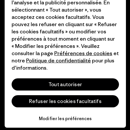
Comment nous
Programme d’affiliation
l’analyse et la publicité personnalisée. En
finançons
sélectionnant « Tout autoriser », vous
Patagonia Luxembourg Plan du
acceptez ces cookies facultatifs. Vous
Cartes cadeaux
site
pouvez les refuser en cliquant sur « Refuser
les cookies facultatifs » ou modifier vos
Nos magasins
préférences à tout moment en cliquant sur
« Modifier les préférences ». Veuillez
consulter la page
Préférences de cookies
et
notre
Politique de confidentialité
pour plus
d’informations.
© 2026 Patagonia, Inc. All Rights Reserved.
Tout autoriser
français
Refuser les cookies facultatifs
Modifier les préférences