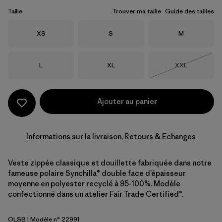
Taille
Trouver ma taille
Guide des tailles
Taille
Taille
Taille
XS
S
M
Taille
Taille
Taille
L
XL
XXL
Épuisé
Ajouter au panier
Informations sur la livraison, Retours & Echanges
Veste zippée classique et douillette fabriquée dans notre
fameuse polaire Synchilla® double face d’épaisseur
moyenne en polyester recyclé à 95-100%. Modèle
confectionné dans un atelier Fair Trade Certified™.
OLSB
| Modèle n° 22991
Oatmeal Heather w/Shore Blue