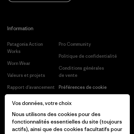
Information
Patagonia Action
Pro Community
Works
Politique de confidentialité
Worn Wear
Conditions générales
Valeurs et projets
de vente
Rapport d’avancement
Préférences de cookie
Business Unusual
Carrières
Vos données, votre choix
Objectifs climatiques
Presse et media
Nous utilisons des cookies pour des
fonctionnalités essentielles du site (toujours
1% For The Planet
Industry program
actifs), ainsi que des cookies facultatifs pour