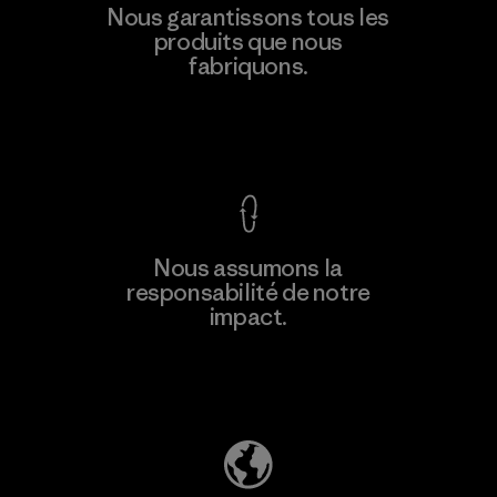
Formosa Textil
Nous garantissons tous les
produits que nous
Factory
M
fabriquons.
Voir la Garantie Ironclad
En savoir
Nous assumons la
plus
responsabilité de notre
impact.
Découvrez notre empreinte carbone