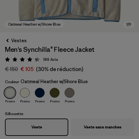
Vestes
Men's Synchilla® Fleece Jacket
189
Avis
Évaluation: 4.3 / 5
€ 150
€ 105
(30% de réduction)
Oatmeal Heather w/Shore Blue
Couleur
Oatmeal Heather w/Shore Blue
Promo
Promo
Promo
Promo
Promo
Silhouette
Veste
Veste sans manches