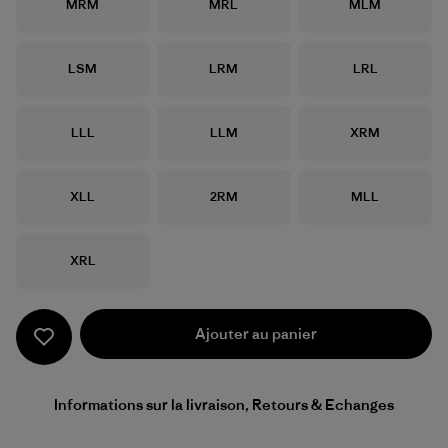
Taille
Taille
Taille
MRM
MRL
MLM
Taille
Taille
Taille
LSM
LRM
LRL
Taille
Taille
Taille
LLL
LLM
XRM
Taille
Taille
Taille
XLL
2RM
MLL
Taille
XRL
Ajouter au panier
Informations sur la livraison, Retours & Echanges