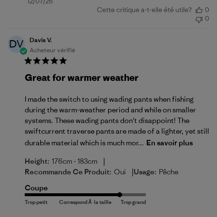
Date
12/07/26
Cette critique a-t-elle été utile?
0
de
0
publication
Davis V.
DV
Acheteur vérifié
Great for warmer weather
I made the switch to using wading pants when fishing
during the warm-weather period and while on smaller
systems. These wading pants don't disappoint! The
swiftcurrent traverse pants are made of a lighter, yet still
durable material which is much mor...
En savoir plus
|
Height:
176cm - 183cm
|
Recommande Ce Produit:
Oui
Usage:
Pêche
Coupe