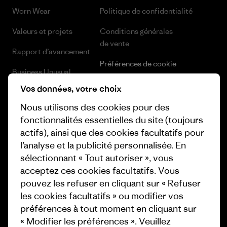
Worn Wear
Politique de confidentialité
Valeurs et projets
Conditions générales
de vente
Rapport d’avancement
Préférences de cookie
Business Unusual
Carrières
Vos données, votre choix
Objectifs climatiques
Presse et media
Nous utilisons des cookies pour des
1% For The Planet
fonctionnalités essentielles du site (toujours
Industry program
actifs), ainsi que des cookies facultatifs pour
Comment nous
l’analyse et la publicité personnalisée. En
finançons
Programme d’affiliation
sélectionnant « Tout autoriser », vous
Cartes cadeaux
Patagonia Luxembourg Plan du
acceptez ces cookies facultatifs. Vous
site
pouvez les refuser en cliquant sur « Refuser
Nos magasins
les cookies facultatifs » ou modifier vos
préférences à tout moment en cliquant sur
« Modifier les préférences ». Veuillez