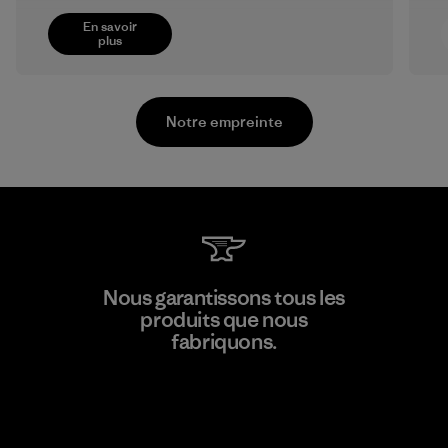
En savoir
plus
Notre empreinte
Sheico Thailand Co., Ltd.
Nous garantissons tous les
produits que nous
Factory
F
fabriquons.
Voir la Garantie Ironclad