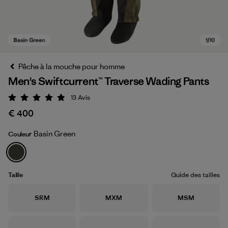
Pêche à la mouche pour homme
Men's Swiftcurrent™ Traverse Wading Pants
13
Avis
Évaluation: 4.8 / 5
€ 400
Basin Green
Couleur
Basin Green
Taille
Guide des tailles
Taille
Taille
Taille
SRM
MXM
MSM