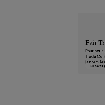
Fair T
Pour nous, 
Trade Cert
la premièr
En savoir 
vers des
rémunérat
justes pou
partenaire
chaîne
d'approvi
nt.