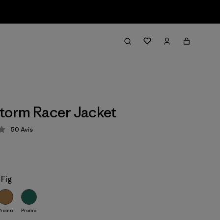
torm Racer Jacket
50
Avis
tion: 4.3 / 5
 Fig
Promo
Promo