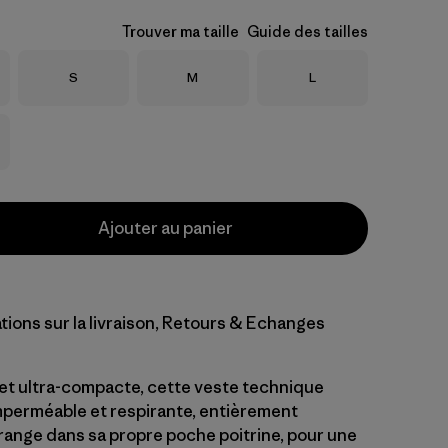
Trouver ma taille
Guide des tailles
Taille
Taille
Taille
S
M
L
Ajouter au panier
tions sur la livraison, Retours & Echanges
 et ultra-compacte, cette veste technique
perméable et respirante, entièrement
 range dans sa propre poche poitrine, pour une