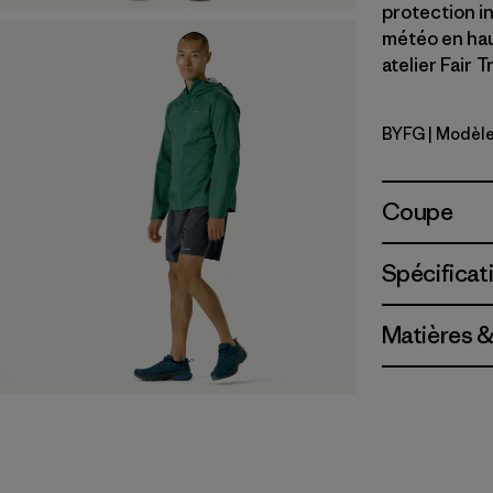
protection i
météo en ha
atelier Fair 
BYFG
| Modèle
Berry Fig
Coupe
Spécificat
Matières &