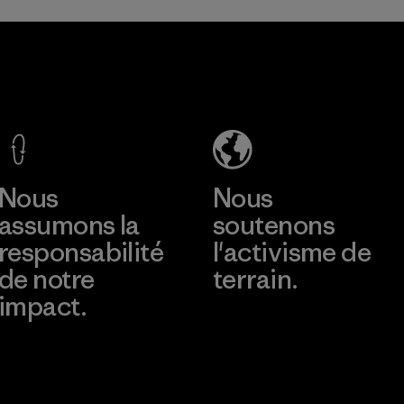
consommation.
Matières
Toyota
Manufacturi
Tsusho
ng
Sportswear
Material-supplier
Joint Stock
Company -
En savoir plus
En savoir plus
Thai Binh
Branch
Nous
Nous
assumons la
soutenons
Factory
responsabilité
l'activisme de
de notre
terrain.
impact.
Consulter Patagonia
Action Works
Découvrez notre
empreinte carbone