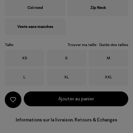
Col rond
Zip Neck
Veste sans manches
Taille
Trouver ma taille
Guide des tailles
Taille
Taille
Taille
XS
S
M
Taille
Taille
Taille
L
XL
XXL
Ajouter au panier
Informations sur la livraison, Retours & Echanges