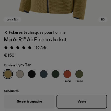
Polaires techniques pour homme
Men's R1® Air Fleece Jacket
120
Avis
Évaluation: 4.7 / 5
€ 150
Lynx Tan
Couleur
Lynx Tan
Promo
Promo
Silhouette
Sweat à capuche
Veste