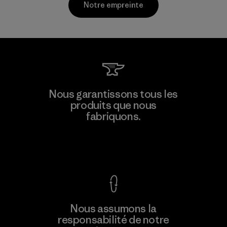
Notre empreinte
Kingwhale Industries Corp.
Nous garantissons tous les
produits que nous
Material-supplier
F
fabriquons.
Voir la Garantie Ironclad
En savoir
Nous assumons la
plus
responsabilité de notre