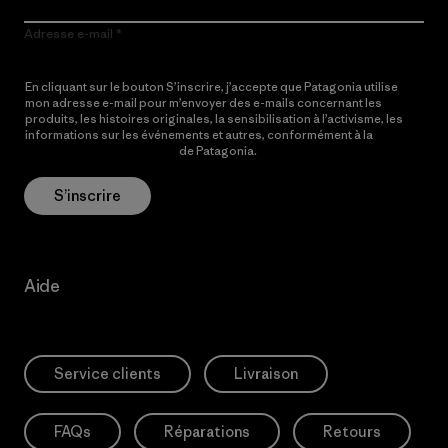
Adresse e-mail
En cliquant sur le bouton S’inscrire, j’accepte que Patagonia utilise
mon adresse e-mail pour m’envoyer des e-mails concernant les
produits, les histoires originales, la sensibilisation à l’activisme, les
informations sur les événements et autres, conformément à la
Politique de confidentialité
de Patagonia.
S’inscrire
Aide
Service clients
Livraison
FAQs
Réparations
Retours