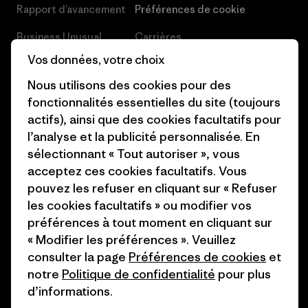
Rapport d’avancement
Préférences de cookie
Business Unusual
Carrières
Vos données, votre choix
Objectifs climatiques
Presse et media
Nous utilisons des cookies pour des
1% For The Planet
Industry program
fonctionnalités essentielles du site (toujours
actifs), ainsi que des cookies facultatifs pour
Comment nous
Programme d’affiliation
l’analyse et la publicité personnalisée. En
finançons
Patagonia Luxembourg Plan du
sélectionnant « Tout autoriser », vous
Cartes cadeaux
site
acceptez ces cookies facultatifs. Vous
pouvez les refuser en cliquant sur « Refuser
Nos magasins
les cookies facultatifs » ou modifier vos
préférences à tout moment en cliquant sur
« Modifier les préférences ». Veuillez
consulter la page
Préférences de cookies
et
notre
Politique de confidentialité
pour plus
© 2026 Patagonia, Inc. All Rights Reserved.
d’informations.