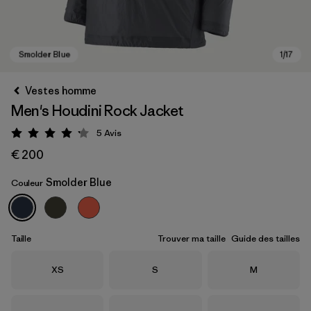
Vestes homme
Men's Houdini Rock Jacket
5
Avis
Évaluation: 4.2 / 5
€ 200
Smolder Blue
Couleur
Smolder Blue
Taille
Trouver ma taille
Guide des tailles
Taille
Taille
Taille
XS
S
M