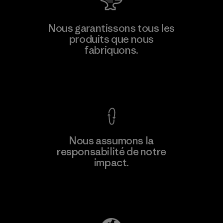
Manufacturing Sportswear Joint
Nous garantissons tous les
Stock Company - Thai Binh
produits que nous
Branch
fabriquons.
M
Factory
Voir la Garantie Ironclad
En savoir
Nous assumons la
plus
responsabilité de notre
impact.
Découvrez notre empreinte carbone