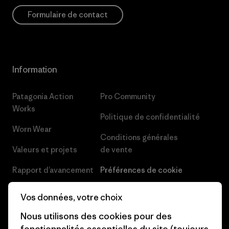
Formulaire de contact
Information
Patagonia Action
Pro Community
Works
Politique de confidentialité
Worn Wear
Conditions générales
Valeurs et projets
de vente
Rapport d’avancement
Préférences de cookie
Business Unusual
Carrières
Vos données, votre choix
Objectifs climatiques
Presse et media
Nous utilisons des cookies pour des
fonctionnalités essentielles du site (toujours