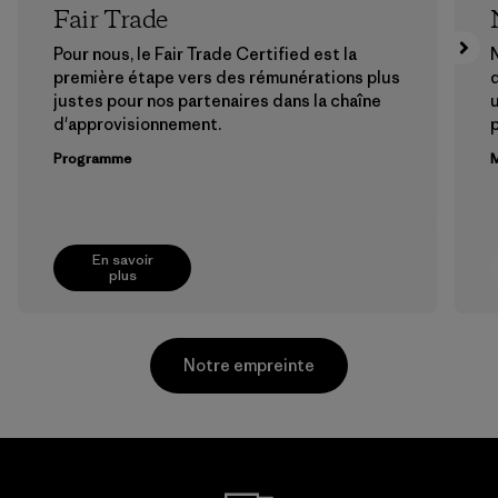
Fair Trade
Pour nous, le Fair Trade Certified est la
N
première étape vers des rémunérations plus
justes pour nos partenaires dans la chaîne
u
d'approvisionnement.
Programme
M
En savoir
plus
Notre empreinte