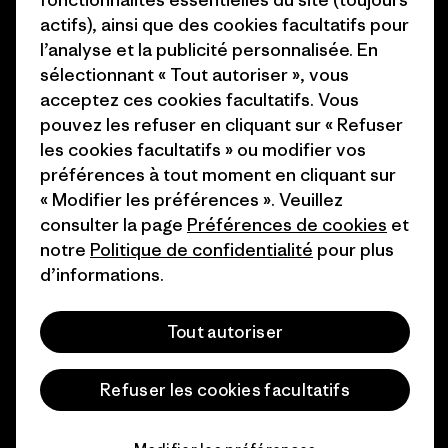
1% For The Planet
Industry program
actifs), ainsi que des cookies facultatifs pour
Comment nous
Programme d’affiliation
l’analyse et la publicité personnalisée. En
finançons
sélectionnant « Tout autoriser », vous
Patagonia Luxembourg Plan du
acceptez ces cookies facultatifs. Vous
Cartes cadeaux
site
pouvez les refuser en cliquant sur « Refuser
les cookies facultatifs » ou modifier vos
Nos magasins
préférences à tout moment en cliquant sur
« Modifier les préférences ». Veuillez
consulter la page
Préférences de cookies
et
notre
Politique de confidentialité
pour plus
d’informations.
© 2026 Patagonia, Inc. All Rights Reserved.
Tout autoriser
français
Refuser les cookies facultatifs