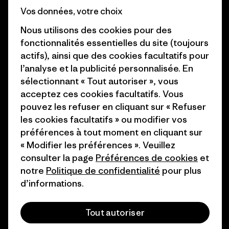
Vos données, votre choix
Objectifs climatiques
Presse et media
Nous utilisons des cookies pour des
1% For The Planet
Industry program
fonctionnalités essentielles du site (toujours
actifs), ainsi que des cookies facultatifs pour
Comment nous
Programme d’affiliation
l’analyse et la publicité personnalisée. En
finançons
Patagonia Luxembourg Plan du
sélectionnant « Tout autoriser », vous
Cartes cadeaux
site
acceptez ces cookies facultatifs. Vous
pouvez les refuser en cliquant sur « Refuser
Nos magasins
les cookies facultatifs » ou modifier vos
préférences à tout moment en cliquant sur
« Modifier les préférences ». Veuillez
consulter la page
Préférences de cookies
et
notre
Politique de confidentialité
pour plus
© 2026 Patagonia, Inc. All Rights Reserved.
d’informations.
Tout autoriser
français