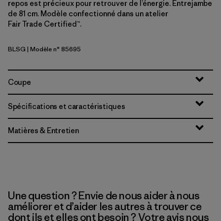
repos est précieux pour retrouver de l’énergie. Entrejambe
de 81 cm. Modèle confectionné dans un atelier
Fair Trade Certified™.
BLSG
| Modèle n° 85695
Blue Sage
Coupe
Spécifications et caractéristiques
Matières & Entretien
Une question ? Envie de nous aider à nous
améliorer et d’aider les autres à trouver ce
dont ils et elles ont besoin ? Votre avis nous