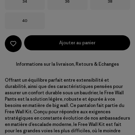
Taille
Taille
Taille
34
36
38
Taille
40
Ajouter au panier
Informations sur la livraison, Retours & Echanges
Offrant un équilibre parfait entre extensibilité et
durabilité, ainsi que des caractéristiques pensées pour
assurer un confort durable sous un baudrier, le Free Wall
Pants est la solution légère, robuste et épurée à vos
besoins en matière de big wall. Ce pantalon fait partie du
Free Wall Kit. Conçu pour répondre aux exigences
stratégiques en constante évolution de nos ambassadeurs
en matière d’escalade moderne, le Free Wall Kit est fait
pour les grandes voies les plus difficiles, où le moindre