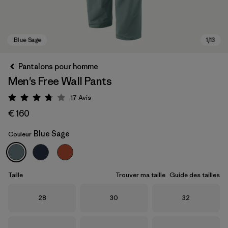
Pantalons pour homme
Men's Free Wall Pants
17
Avis
Évaluation: 3.8 / 5
€ 160
Blue Sage
Couleur
Blue Sage
Taille
Trouver ma taille
Guide des tailles
Taille
Taille
Taille
28
30
32