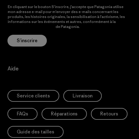
En cliquant sur le bouton S’inscrire, j’accepte que Patagonia utilise
mon adresse e-mail pour m’envoyer des e-mails concernant les
produits, les histoires originales, la sensibilisation à l’activisme, les
informations sur les événements et autres, conformément à la
Politique de confidentialité
de Patagonia.
S’inscrire
Aide
Service clients
Livraison
FAQs
Réparations
Retours
Guide des tailles