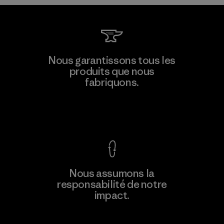
Toyota Tsusho
Nous garantissons tous les
produits que nous
Material-supplier
fabriquons.
F
Voir la Garantie Ironclad
En savoir
Nous assumons la
plus
responsabilité de notre
impact.