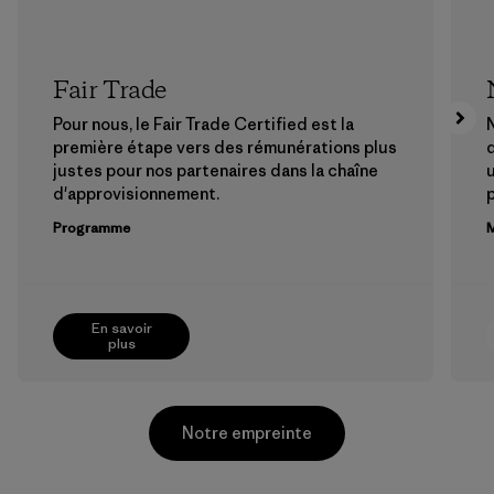
Fair Trade
Pour nous, le Fair Trade Certified est la
N
première étape vers des rémunérations plus
justes pour nos partenaires dans la chaîne
u
d'approvisionnement.
Programme
M
En savoir
plus
Notre empreinte