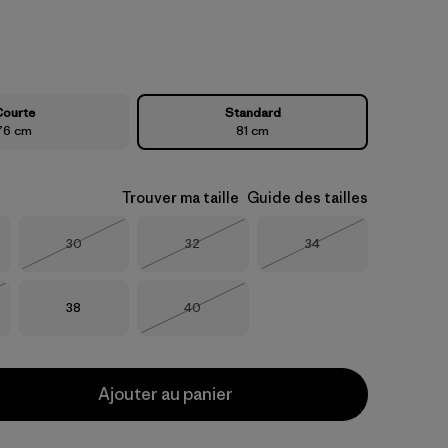
ourte
Standard
76 cm
81 cm
Trouver ma taille
Guide des tailles
Taille
Taille
Taille
30
32
34
Épuisé
Épuisé
Épuisé
Taille
Taille
38
40
Épuisé
Ajouter au panier