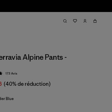
erravia Alpine Pants -
173
Avis
ion: 4.7 / 5
6
(40% de réduction)
er Blue