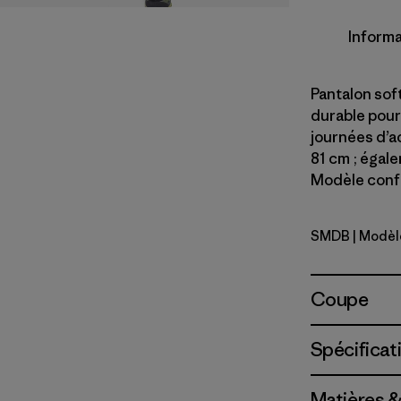
Informa
Pantalon soft
durable pour
journées d’a
81 cm ; égal
Modèle confe
SMDB
| Modèl
Smolder B
Coupe
Spécificat
Matières &