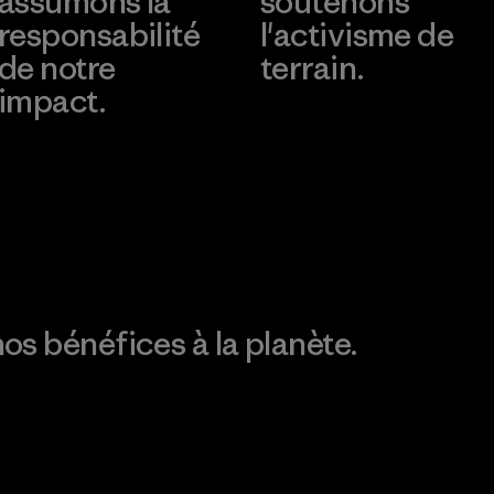
assumons la
soutenons
responsabilité
l'activisme de
de notre
terrain.
impact.
Consulter Patagonia
Action Works
Découvrez notre
empreinte carbone
os bénéfices à la planète.