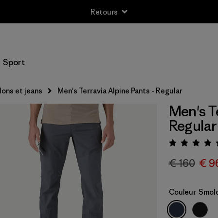
Retours
Sport
lons et jeans
Men's Terravia Alpine Pants - Regular
Men's T
Regular
Évaluat
€ 160
€ 9
Couleur
Smold