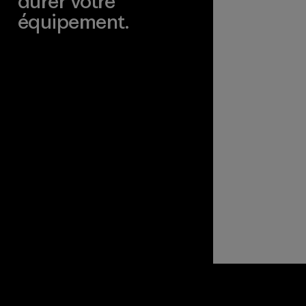
durer votre
équipement.
Consulter Worn Wear