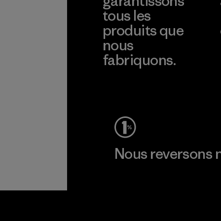
garantissons
tous les
produits que
nous
fabriquons.
Voir la Garantie Ironclad
Nous reversons n
Lire notre engagement