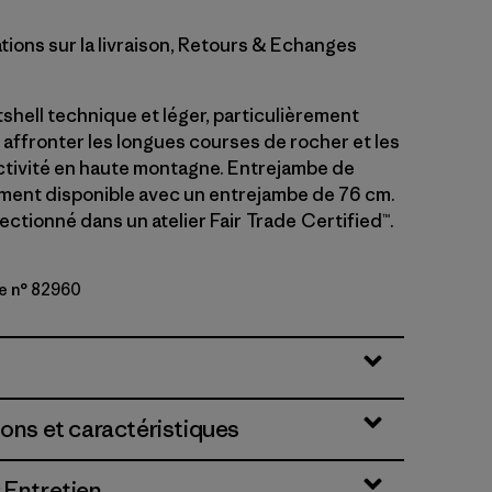
tions sur la livraison, Retours & Echanges
shell technique et léger, particulièrement
 affronter les longues courses de rocher et les
ctivité en haute montagne. Entrejambe de
ement disponible avec un entrejambe de 76 cm.
ctionné dans un atelier Fair Trade Certified™.
e n° 82960
lue
ions et caractéristiques
 Entretien