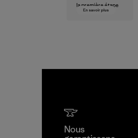
la première étape
En savoir plus
vers des
rémunérations plus
justes pour nos
partenaires dans la
chaîne
d'approvisionneme
nt.
Programme
Nous