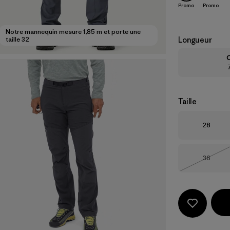
Promo
Promo
Notre mannequin mesure 1,85 m et porte une
Longueur
taille 32
C
Taille
Taille
28
Taille
36
Épuisé