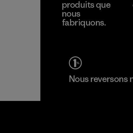
produits que
nous
fabriquons.
Voir la Garantie Ironclad
Nous reversons n
Lire notre engagement