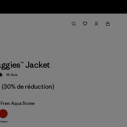
ggies™ Jacket
19
Avis
ion: 4.7 / 5
(30% de réduction)
 Fren: Aqua Stone
Promo