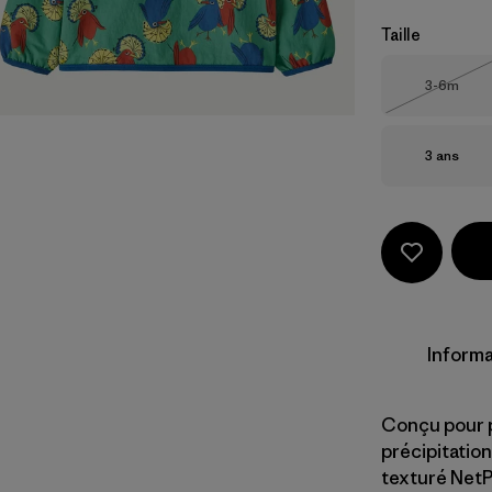
Taille
Taille
3-6m
Épuisé
Taille
3 ans
Informa
Conçu pour pr
précipitatio
texturé NetP