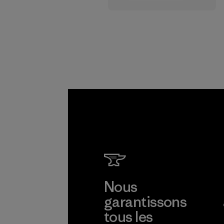
Le matériau
Netplus® est
fabriqué à 100 % à
partir de filets de
pêche usagés
recyclés, collectés
dans le monde
entier auprès des
communautés de
pêcheurs.
Matières
Nous
garantissons
tous les