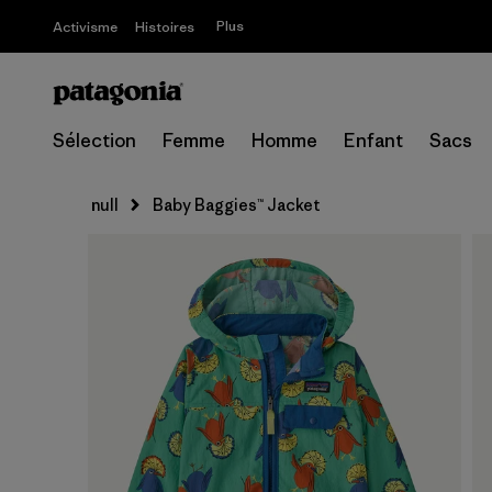
Plus
Activisme
Histoires
Sélection
Femme
Homme
Enfant
Sacs
null
Baby Baggies™ Jacket