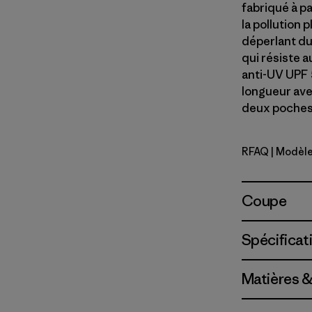
fabriqué à pa
la pollution 
déperlant du
qui résiste a
anti-UV UPF 
longueur ave
deux poches
RFAQ
| Modèle
Royal Fre
Coupe
Spécificat
Matières &