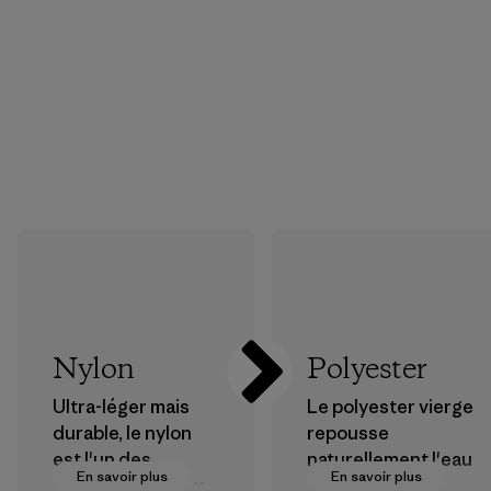
Nylon
Polyester
Ultra-léger mais
Le polyester vierge
durable, le nylon
repousse
est l'un des
naturellement l'eau
En savoir plus
En savoir plus
matériaux les plus
et est très