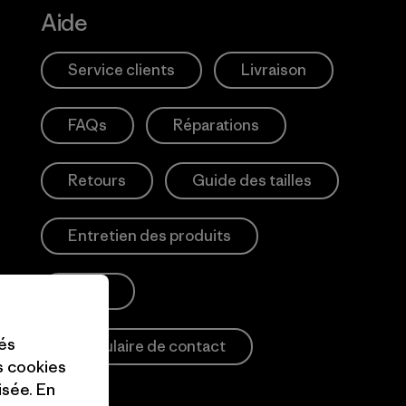
Aide
Service clients
Livraison
FAQs
Réparations
Retours
Guide des tailles
Entretien des produits
Login
tés
Formulaire de contact
es cookies
isée. En