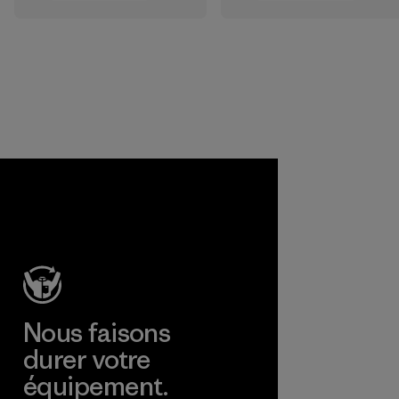
résistants que
performant en
nous utilisons dans
extérieur.
nos vêtements et
Matières
équipements.
Matières
Nous faisons
durer votre
équipement.