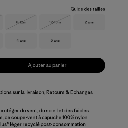
Guide des tailles
Taille
Taille
Taille
6-12m
12-18m
2 ans
Épuisé
Épuisé
Taille
Taille
4 ans
5 ans
Ajouter au panier
tions sur la livraison, Retours & Echanges
otéger du vent, du soleil et des faibles
ns, ce coupe-vent à capuche 100% nylon
lus® léger recyclé post-consommation