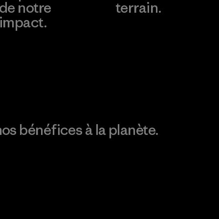
de notre
terrain.
impact.
Consulter Patagonia
Action Works
Découvrez notre
empreinte carbone
os bénéfices à la planète.