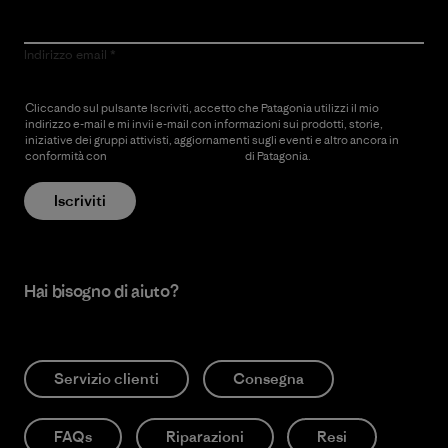
Indirizzo email
Cliccando sul pulsante Iscriviti, accetto che Patagonia utilizzi il mio
indirizzo e-mail e mi invii e-mail con informazioni sui prodotti, storie,
iniziative dei gruppi attivisti, aggiornamenti sugli eventi e altro ancora in
conformità con
l’Informativa sulla privacy
di Patagonia.
Iscriviti
Hai bisogno di aiuto?
Servizio clienti
Consegna
FAQs
Riparazioni
Resi