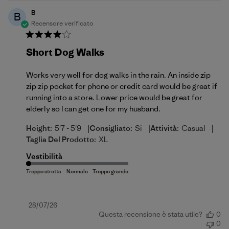
B
B
Recensore verificato
Short Dog Walks
Works very well for dog walks in the rain. An inside zip
zip zip pocket for phone or credit card would be great if
running into a store. Lower price would be great for
elderly so I can get one for my husband.
|
|
|
Height:
5'7 - 5'9
Consigliato:
Si
Attività:
Casual
Taglia Del Prodotto:
XL
Vestibilità
Data
28/07/26
Questa recensione è stata utile?
0
di
0
pubblicazione