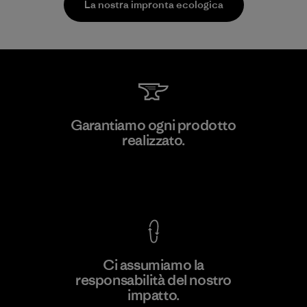
La nostra impronta ecologica
Toray International, Inc.
Garantiamo ogni prodotto
realizzato.
Material-supplier
F
Garanzia Corazzata
Ci assumiamo la
responsabilità del nostro
Scopri di più
impatto.