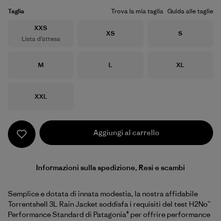
Taglia
Trova la mia taglia
Guida alle taglie
Taglia
XXS
Taglia
Taglia
XS
S
Lista d’attesa
Taglia
Taglia
Taglia
M
L
XL
Taglia
XXL
Aggiungi al carrello
Informazioni sulla spedizione, Resi e scambi
Semplice e dotata di innata modestia, la nostra affidabile
Torrentshell 3L Rain Jacket soddisfa i requisiti del test H2No™
Performance Standard di Patagonia® per offrire performance