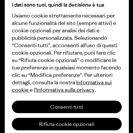
Lavora con noi
I dati sono tuoi, quindi la decisione è tua
Obiettivi climatici
Stampa e media
Usiamo cookie strettamente necessari per
1% For The Planet
alcune funzionalità del sito (sempre attivi) e
Industry program
Come finanziamo
cookie opzionali per analisi dei dati e
Programma di affiliazione
pubblicità personalizzata. Selezionando
Buoni regalo
“Consenti tutti”, acconsenti all’uso di questi
Patagonia Italia Mappa del sito
cookie opzionali. Per rifiutare, puoi fare clic
Trova un negozio
su “Rifiuta cookie opzionali” o modificare le
tue preferenze in qualsiasi momento facendo
clic su “Modifica preferenze”. Per ulteriori
dettagli, consulta la nostra
Informativa sui
cookie
e
l’Informativa sulla privacy
.
© 2026 Patagonia, Inc. All Rights Reserved.
Consenti tutti
italiano
Rifiuta cookie opzionali