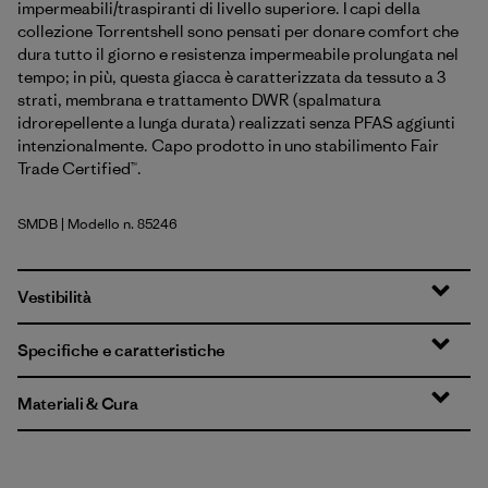
impermeabili/traspiranti di livello superiore. I capi della
collezione Torrentshell sono pensati per donare comfort che
dura tutto il giorno e resistenza impermeabile prolungata nel
tempo; in più, questa giacca è caratterizzata da tessuto a 3
strati, membrana e trattamento DWR (spalmatura
idrorepellente a lunga durata) realizzati senza PFAS aggiunti
intenzionalmente. Capo prodotto in uno stabilimento Fair
Trade Certified™.
SMDB
| Modello n. 85246
Smolder Blue
Vestibilità
Specifiche e caratteristiche
Materiali & Cura