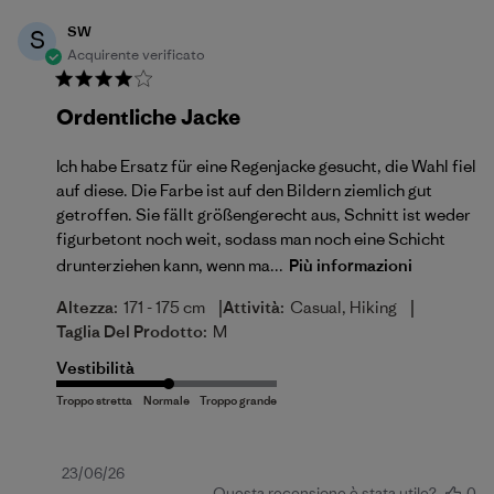
SW
S
Acquirente verificato
Ordentliche Jacke
Ich habe Ersatz für eine Regenjacke gesucht, die Wahl fiel
auf diese. Die Farbe ist auf den Bildern ziemlich gut
getroffen. Sie fällt größengerecht aus, Schnitt ist weder
figurbetont noch weit, sodass man noch eine Schicht
drunterziehen kann, wenn ma...
Più informazioni
|
|
Altezza:
171 - 175 cm
Attività:
Casual, Hiking
Taglia Del Prodotto:
M
Vestibilità
Data
23/06/26
Questa recensione è stata utile?
0