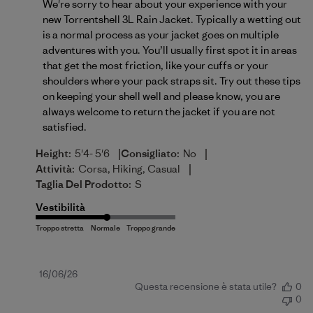
We're sorry to hear about your experience with your 
new Torrentshell 3L Rain Jacket. Typically a wetting out 
is a normal process as your jacket goes on multiple 
adventures with you. You’ll usually first spot it in areas 
that get the most friction, like your cuffs or your 
shoulders where your pack straps sit. Try out these tips 
on 
keeping your shell well
 and please know, you are 
always welcome to return the jacket if you are not 
satisfied.
|
|
Height:
5'4- 5'6
Consigliato:
No
|
Attività:
Corsa, Hiking, Casual
Taglia Del Prodotto:
S
Vestibilità
Data
16/06/26
Questa recensione è stata utile?
0
di
0
pubblicazione