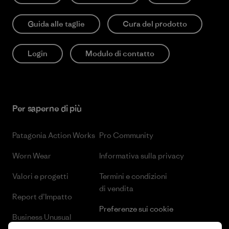
Guida alle taglie
Cura del prodotto
Login
Modulo di contatto
Per saperne di più
Patagonia Action Works
Pro Community
Worn Wear
Informativa sulla privacy
Valori e progetti
Termini e condizioni
di vendita
Report d’Impatto
Preferenze sui cookie
Business Unusual