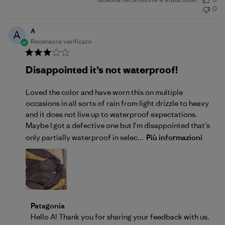
di
0
pubblicazione
A
A
Recensore verificato
Disappointed it’s not waterproof!
Loved the color and have worn this on multiple
occasions in all sorts of rain from light drizzle to heavy
and it does not live up to waterproof expectations.
Maybe I got a defective one but I’m disappointed that’s
only partially waterproof in selec...
Più informazioni
Commenti del proprietario del negozio sulla recensio
Patagonia
Hello A! Thank you for sharing your feedback with us. 