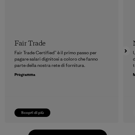
Fair Trade
Fair Trade Certified™ è il primo passo per
U
pagare salari dignitosi a coloro che fanno
d
parte della nostra rete di fornitura.
t
Programma
M
Scopri di più