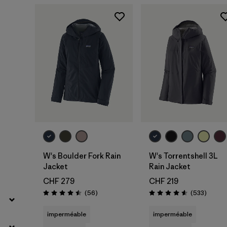
W's Boulder Fork Rain
W's Torrentshell 3L
Jacket
Rain Jacket
CHF 279
CHF 219
Avis
Avis
(56
)
(533
)
Évaluation: 4.5 / 5
Évaluation: 4.6 / 5
imperméable
imperméable