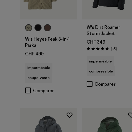
W's Dirt Roamer
Storm Jacket
W's Heyes Peak 3-in-1
CHF 349
Parka
Avis
(15
)
Évaluation: 4.7 / 5
CHF 499
imperméable
imperméable
compressible
coupe-vente
Comparer
Comparer