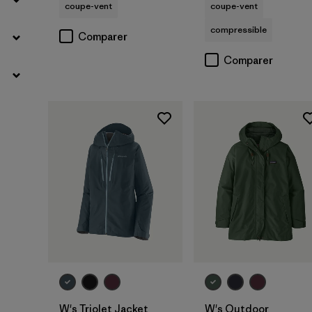
coupe-vent
coupe-vent
compressible
Comparer
Comparer
W's Triolet Jacket
W's Outdoor