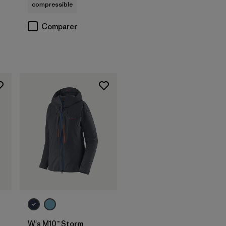
compressible
Comparer
W's M10™ Storm