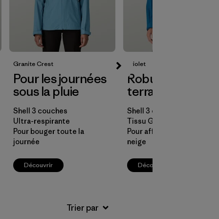
Granite Crest
Triolet
Pour les journées
Robuste et tout-
sous la pluie
terrain
Shell 3 couches
Shell 3 couches
Ultra-respirante
Tissu GORE-TEX
Pour bouger toute la
Pour affronter le froid et la
journée
neige
Découvrir
Découvrir