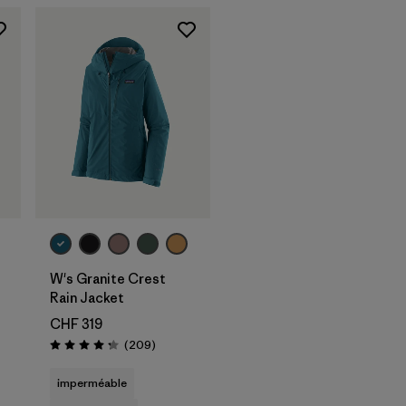
W's Granite Crest
Rain Jacket
CHF 319
Avis
(209
)
Évaluation: 4.3 / 5
imperméable