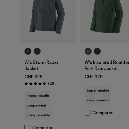
W's Storm Racer
W's Insulated Boulde
Jacket
Fork Rain Jacket
CHF 329
CHF 329
Avis
(28
)
Évaluation: 4.5 / 5
imperméable
imperméable
coupe-vente
coupe-vent
Comparer
compressible
Comparer