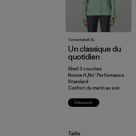
Torrentshell 3L
Un classique du
quotidien
Shell 3 couches
Norme H₂No™ Performance
Standard
Confort du matin au soir
Découvrir
Filtrer par
Taille