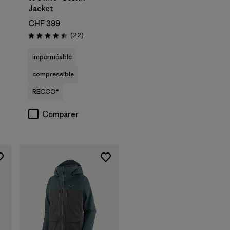
Jacket
CHF 399
Avis
(22
)
Évaluation: 4.4 / 5
imperméable
compressible
RECCO®
Comparer