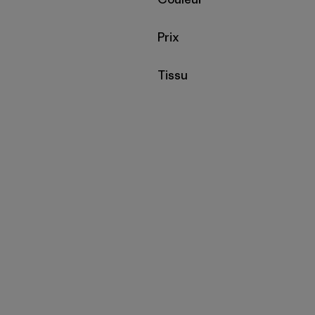
Filtrer par
Prix
Filtrer par
Tissu