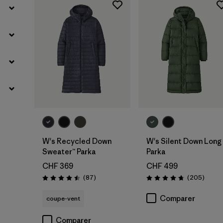
W's Recycled Down
W's Silent Down Long
Sweater™ Parka
Parka
CHF 369
CHF 499
Avis
Avis
(87
)
(205
)
Évaluation: 4.5 / 5
Évaluation: 4.8 / 5
Comparer
coupe-vent
Comparer