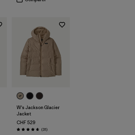
W's Jackson Glacier
Jacket
CHF 529
Avis
(31
)
Évaluation: 4.6 / 5