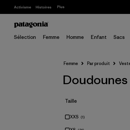
Plus
Activisme
Histoires
Sélection
Femme
Homme
Enfant
Sacs
Femme
Par produit
Vest
Doudounes 
Filtrer par
Taille
XXS
(1)
XS