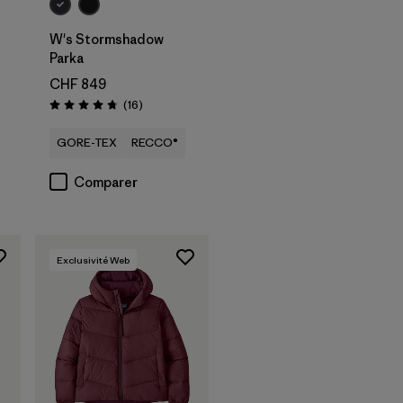
W's Stormshadow
Parka
CHF 849
Avis
(16
)
Évaluation: 4.8 / 5
GORE-TEX
RECCO®
Comparer
Exclusivité Web