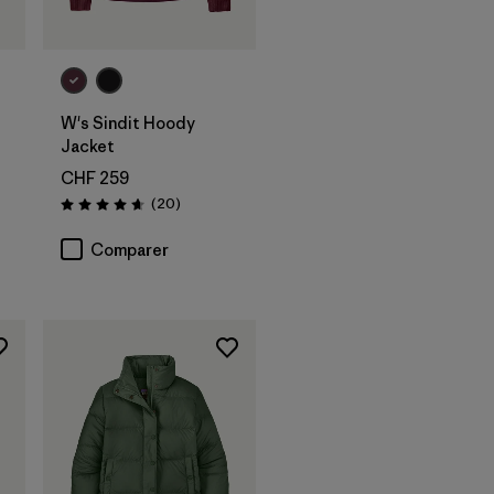
W's Sindit Hoody
Jacket
CHF 259
Avis
(20
)
Évaluation: 4.7 / 5
Comparer