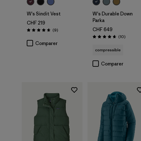
W's Sindit Vest
W's Durable Down
Parka
CHF 219
CHF 649
Avis
(9
)
Évaluation: 4.7 / 5
Avis
(10
)
Évaluation: 4.7 / 5
Comparer
compressible
Comparer