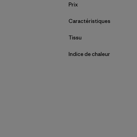
Filtrer par
Prix
Filtrer par
Caractéristiques
Filtrer par
Tissu
Filtrer par
Indice de chaleur