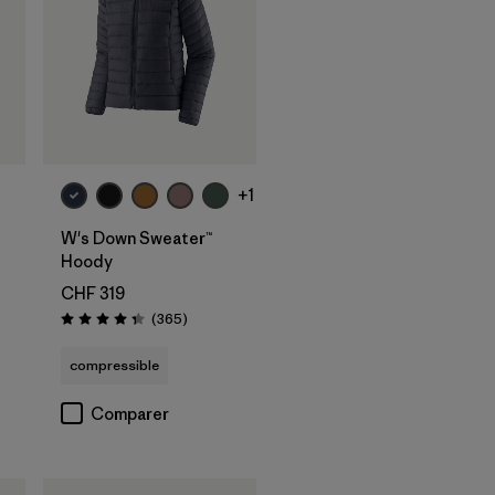
+1
W's Down Sweater™
Hoody
CHF 319
Avis
(365
)
Évaluation: 4.3 / 5
compressible
Comparer