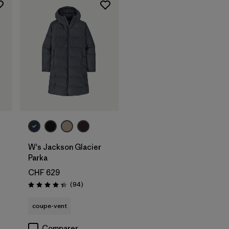
W's Jackson Glacier
Parka
CHF 629
Avis
(94
)
Évaluation: 4.3 / 5
coupe-vent
Comparer