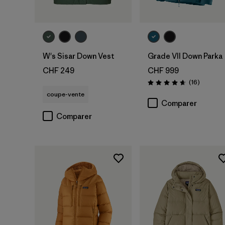
W's Sisar Down Vest
Grade VII Down Parka
CHF 249
CHF 999
Avis
(16
)
Évaluation: 4.7 / 5
coupe-vente
Comparer
Comparer