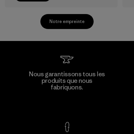
Notre empreinte
Toyota Tsusho
Nous garantissons tous les
produits que nous
Material-supplier
fabriquons.
F
Voir la Garantie Ironclad