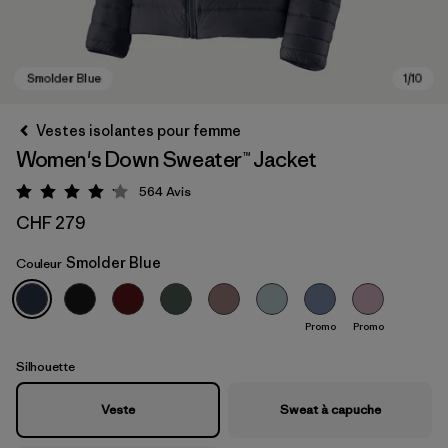
Vestes isolantes pour femme
Women's Down Sweater™ Jacket
564
Avis
Évaluation: 4.1 / 5
CHF 279
Smolder Blue
Couleur
Smolder Blue
Promo
Promo
Silhouette
Veste
Sweat à capuche