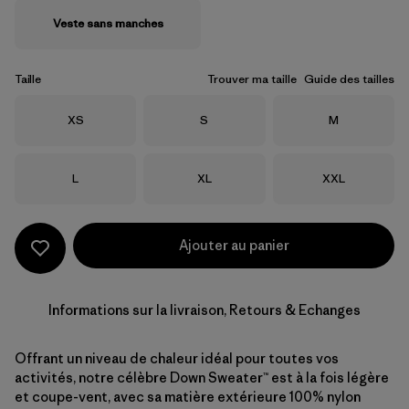
Veste sans manches
Taille
Trouver ma taille
Guide des tailles
Taille
Taille
Taille
XS
S
M
Taille
Taille
Taille
L
XL
XXL
Ajouter au panier
Informations sur la livraison, Retours & Echanges
Offrant un niveau de chaleur idéal pour toutes vos
activités, notre célèbre Down Sweater™ est à la fois légère
et coupe-vent, avec sa matière extérieure 100% nylon