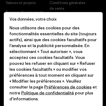
Valeurs et projets
Conditions générales
de vente
Rapport d’avancement
Préférences de cookie
Vos données, votre choix
Business Unusual
Nous utilisons des cookies pour des
Carrières
Objectifs climatiques
fonctionnalités essentielles du site (toujours
Presse et media
actifs), ainsi que des cookies facultatifs pour
1% For The Planet
l’analyse et la publicité personnalisée. En
Industry program
Comment nous finançons
sélectionnant « Tout autoriser », vous
Programme d’affiliation
acceptez ces cookies facultatifs. Vous
Cartes cadeaux
pouvez les refuser en cliquant sur « Refuser
Patagonia Suisse Plan du site
les cookies facultatifs » ou modifier vos
Nos magasins
préférences à tout moment en cliquant sur
« Modifier les préférences ». Veuillez
consulter la page
Préférences de cookies
et
notre
Politique de confidentialité
pour plus
d’informations.
© 2026 Patagonia, Inc. All Rights Reserved.