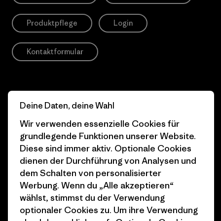
Produktpflege
Login
Kontaktformular
Information
Deine Daten, deine Wahl
Wir verwenden essenzielle Cookies für
Patagonia Action
Pro Community
grundlegende Funktionen unserer Website.
Works
Diese sind immer aktiv. Optionale Cookies
Datenschutzerklärung
dienen der Durchführung von Analysen und
Worn Wear
Allgemeine
dem Schalten von personalisierter
Werte & Projekte
Geschäftsbedingungen
Werbung. Wenn du „Alle akzeptieren“
wählst, stimmst du der Verwendung
Progress Report
Cookie Einstellungen
optionaler Cookies zu. Um ihre Verwendung