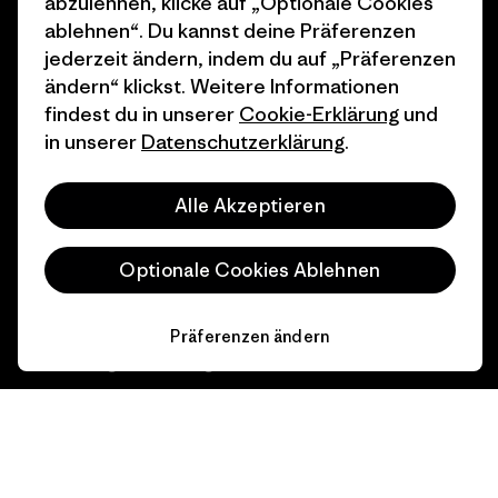
Business Unusual
Karriere
abzulehnen, klicke auf „Optionale Cookies
ablehnen“. Du kannst deine Präferenzen
Klimaziele
Pressekontakt
jederzeit ändern, indem du auf „Präferenzen
ändern“ klickst. Weitere Informationen
1% For The Planet
Industry program
findest du in unserer
Cookie-Erklärung
und
Wie wir finanzieren
Affiliate-Programm
in unserer
Datenschutzerklärung
.
Geschenkgutscheine
Patagonia Schweiz
Alle Akzeptieren
Seitenverzeichnis
Stores in deiner Nähe
Optionale Cookies Ablehnen
Präferenzen ändern
© 2026 Patagonia, Inc. All Rights Reserved.
Deutsch