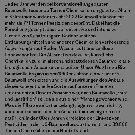
Jedes Jahr werden bei konventionell angebauter
Baumwolle tausende Tonnen Chemikalien eingesetzt. Allein
in Kalifornien wurden im Jahr 2022 Baumwollpflanzen mit
mehr als 771 Tonnen Pestiziden besprüht. Dabei hat die
Forschung gezeigt, dass der extensive und intensive
Einsatz von Kunstdüngern, Bodenzusätzen,
Entlaubungsmitteln und anderen Chemikalien verheerende
Auswirkungen auf Boden, Wasser, Luft und zahllose
Lebewesen hat. Die Alternative dazu ist, künstliche
Chemikalien zu eliminieren und stattdessen Baumwolle aus
biologischem Anbau zu verarbeiten. Unser Weg hin zu Bio-
Baumwolle begann in den 1990er Jahren, als wir unsere
Baumwolllieferketten und die Auswirkungen des Anbaus
dieser konventionellen Sorten auf unseren Planeten
untersuchten. Unsere Annahme war, dass Baumwolle „rein“
und „natürlich“ sei, da sie aus einer Pflanze gewonnen wird.
Was die Pflanze selbst anbelangt, lagen wir zwar richtig,
aber beim konventionellen Anbau ist nur wenig rein oder
natürlich. In den 90er Jahren erreichte der Einsatz von
Pestiziden in der US‑Baumwollproduktion mit rund 39.000
Tonnen Chemikalien einen Höchststand.