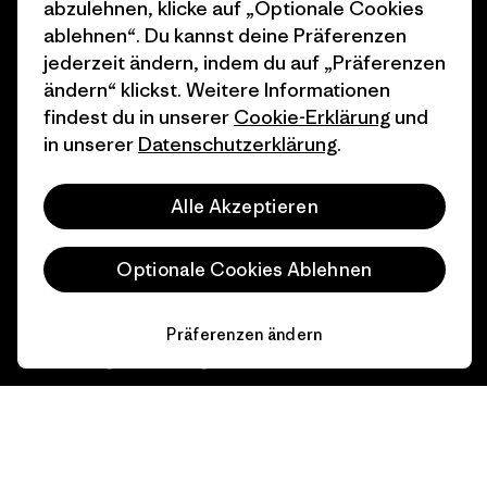
Business Unusual
Karriere
abzulehnen, klicke auf „Optionale Cookies
ablehnen“. Du kannst deine Präferenzen
Klimaziele
Pressekontakt
jederzeit ändern, indem du auf „Präferenzen
ändern“ klickst. Weitere Informationen
1% For The Planet
Industry program
findest du in unserer
Cookie-Erklärung
und
Wie wir finanzieren
Affiliate-Programm
in unserer
Datenschutzerklärung
.
Geschenkgutscheine
Patagonia Schweiz
Alle Akzeptieren
Seitenverzeichnis
Stores in deiner Nähe
Optionale Cookies Ablehnen
Präferenzen ändern
© 2026 Patagonia, Inc. All Rights Reserved.
Deutsch