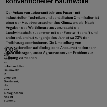
konventioneller Baumwolle
Der Anbau von Lebensmitteln und Fasern mit
industriellen Techniken und schädlichen Chemikalien ist
einer der Hauptverursacher des Klimawandels. Nach
Angaben des Weltklimarates verursacht die
Landwirtschaft zusammen mit der Forstwirtschaft und
anderen Landnutzungen jedes Jahr etwa 23% der
Treibhausgasemissionen. Die Umstellung von
konventionellen auf ökologische Anbaumethoden kann
100%
dazu beitragen, unser Agrarsystem vom Problem zur
Der
Lösung zu machen.
Anteil
an
unbehandelter
Baumwolle
in
unserem
Sortiment,
die
aus
biologischem
Anbau
stammt.