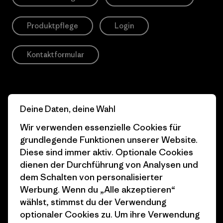
Produktpflege
Login
Kontaktformular
Information
Deine Daten, deine Wahl
Wir verwenden essenzielle Cookies für
Patagonia Action
Pro Community
grundlegende Funktionen unserer Website.
Works
Diese sind immer aktiv. Optionale Cookies
Datenschutzerklärung
dienen der Durchführung von Analysen und
Worn Wear
Allgemeine
dem Schalten von personalisierter
Werte & Projekte
Geschäftsbedingungen
Werbung. Wenn du „Alle akzeptieren“
wählst, stimmst du der Verwendung
Progress Report
Cookie Einstellungen
optionaler Cookies zu. Um ihre Verwendung