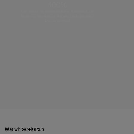
100%
Der Anteil an unbehandelter Baumwolle in
unserem Sortiment, die aus biologischem
Anbau stammt.
Was wir bereits tun