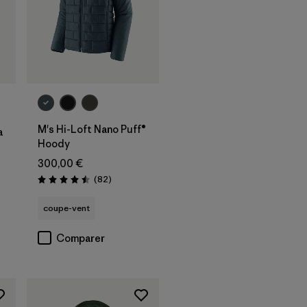
M's Hi-Loft Nano Puff®
a
Hoody
300,00 €
Avis
(82
)
Évaluation: 4.5 / 5
coupe-vent
Comparer