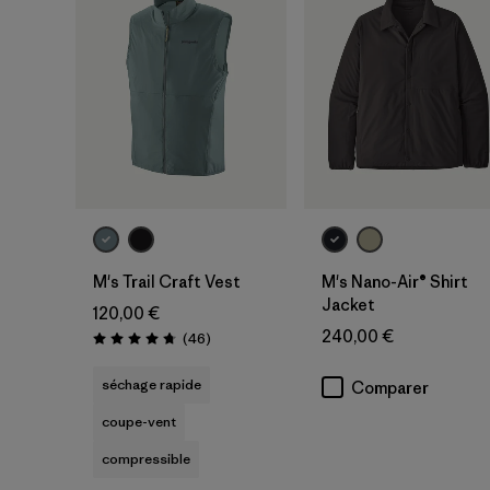
M's Trail Craft Vest
M's Nano-Air® Shirt
Jacket
120,00 €
240,00 €
Avis
(46
)
Évaluation: 4.7 / 5
séchage rapide
Comparer
coupe-vent
compressible