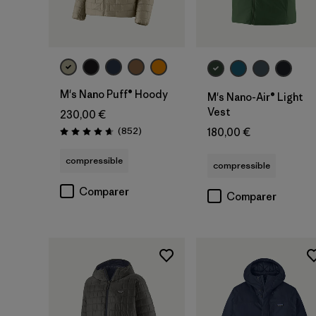
M's Nano Puff® Hoody
M's Nano-Air® Light
Vest
230,00 €
Avis
(852
)
180,00 €
Évaluation: 4.6 / 5
compressible
compressible
Comparer
Comparer