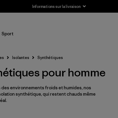
Informations sur la livraison
Filtrer par
Taille
Sport
XS
(21)
S
(21)
es
Isolantes
Synthétiques
M
(21)
hétiques pour homme
L
(21)
 des environnements froids et humides, nos
XL
(21)
isolation synthétique, qui restent chauds même
XXL
éal.
(21)