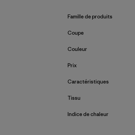
Filtrer par
Famille de produits
Filtrer par
Coupe
Filtrer par
Couleur
Filtrer par
Prix
Filtrer par
Caractéristiques
Filtrer par
Tissu
Filtrer par
Indice de chaleur