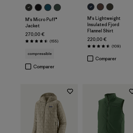
M's Lightweight
M's Micro Puff®
Insulated Fjord
Jacket
Flannel Shirt
270,00 €
220,00 €
Avis
(155
)
Évaluation: 4.5 / 5
Avis
(109
)
Évaluation: 4.6 / 5
compressible
Comparer
Comparer