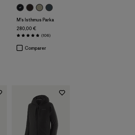
M's Isthmus Parka
280,00 €
Avis
(106
)
Évaluation: 4.8 / 5
Comparer