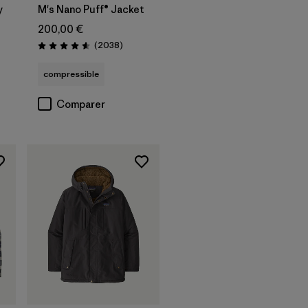
y
M's Nano Puff® Jacket
200,00 €
Avis
(2038
)
Évaluation: 4.6 / 5
compressible
Comparer