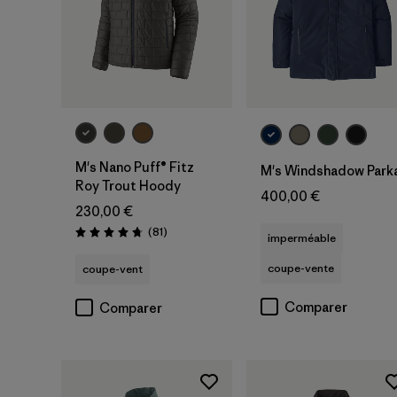
M's Nano Puff® Fitz
M's Windshadow Park
Roy Trout Hoody
400,00 €
230,00 €
Avis
(81
)
imperméable
Évaluation: 4.7 / 5
coupe-vente
coupe-vent
Comparer
Comparer