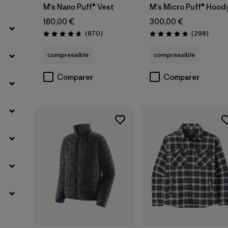
M's Nano Puff® Vest
M's Micro Puff® Hood
160,00 €
300,00 €
Avis
Avis
(870
)
(298
)
Évaluation: 4.7 / 5
Évaluation: 4.7 / 5
compressible
compressible
Comparer
Comparer