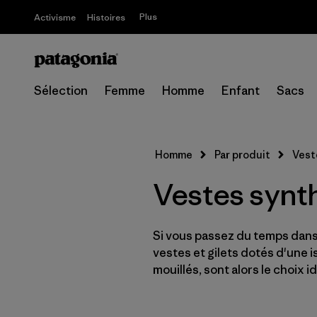
Plus
Activisme
Histoires
Sélection
Femme
Homme
Enfant
Sacs
Homme
Par produit
Vest
Vestes synt
Si vous passez du temps dans
vestes et gilets dotés d'une 
mouillés, sont alors le choix id