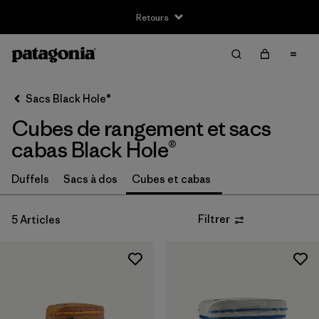
Retours
Filter & Sort
Effacer tout
Trier par
Sacs Black Hole®
Filtrer par
Taille
Cubes de rangement et sacs
Taille Unique
(5)
cabas Black Hole®
Duffels
Sacs à dos
Cubes et cabas
Filtrer par
Genre
Filtrer
5 Articles
Filtrer par
Prix
Filtrer par
Coupe
Filtrer par
Couleur