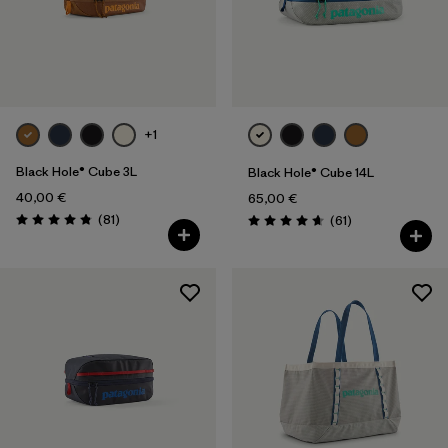
Filtrer par
Caractéristiques
Filtrer par
Tissu
Filtrer par
Famille de produits
+1
Black Hole® Cube 3L
Black Hole® Cube 14L
Filtrer par
Volume
40,00 €
65,00 €
Avis
(81
)
Avis
(61
)
Évaluation: 4.8 / 5
Évaluation: 4.7 / 5