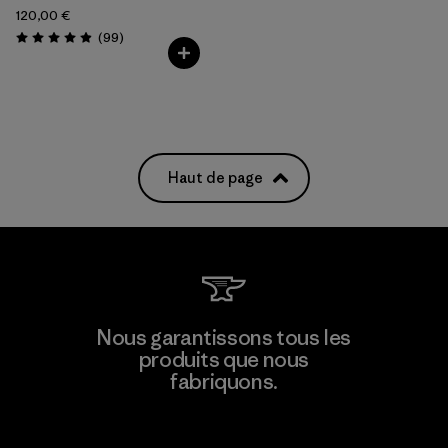
120,00 €
Avis
(99
)
Évaluation: 4.9 / 5
Haut de page
Nous garantissons tous les
produits que nous
fabriquons.
Voir la Garantie Ironclad