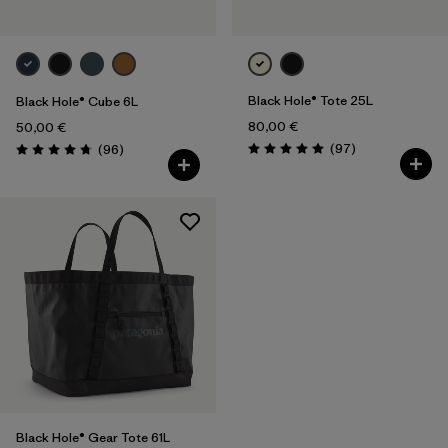
Black Hole® Tote 25L
Black Hole® Cube 6L
80,00 €
50,00 €
Avis
Avis
(97
)
(96
)
Évaluation: 5.0 / 5
Évaluation: 4.8 / 5
Black Hole® Gear Tote 61L