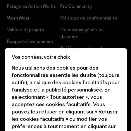
Patagonia Action Works
Pro Community
Worn Wear
Politique de confidentialité
Valeurs et projets
Conditions générales
de vente
Rapport d’avancement
Préférences de cookie
Business Unusual
Vos données, votre choix
Carrières
Objectifs climatiques
Nous utilisons des cookies pour des
Presse et media
fonctionnalités essentielles du site (toujours
1% For The Planet
actifs), ainsi que des cookies facultatifs pour
Industry program
Comment nous
l’analyse et la publicité personnalisée. En
finançons
Programme d’affiliation
sélectionnant « Tout autoriser », vous
acceptez ces cookies facultatifs. Vous
Cartes cadeaux
Patagonia Belgique Plan du
pouvez les refuser en cliquant sur « Refuser
site
les cookies facultatifs » ou modifier vos
Nos magasins
préférences à tout moment en cliquant sur