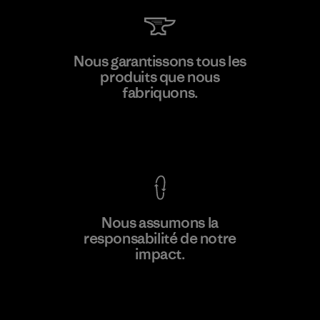
W.L. Gore & Associates, Inc.
Nous garantissons tous les
produits que nous
Material-supplier
fabriquons.
F
Voir la Garantie Ironclad
En savoir
Nous assumons la
plus
responsabilité de notre
impact.
Découvrez notre empreinte carbone