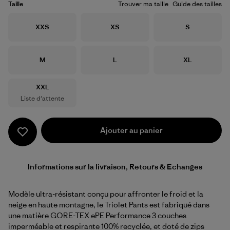
Taille
Trouver ma taille
Guide des tailles
Taille
Taille
Taille
XXS
XS
S
Taille
Taille
Taille
M
L
XL
Taille
XXL
Liste d'attente
Ajouter au panier
Informations sur la livraison, Retours & Echanges
Modèle ultra-résistant conçu pour affronter le froid et la
neige en haute montagne, le Triolet Pants est fabriqué dans
une matière GORE-TEX ePE Performance 3 couches
imperméable et respirante 100% recyclée, et doté de zips