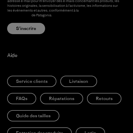
adresse e-mail pour m’envoyer des e-mails concernant les produits, les
histoires originales, la sensibilisation à l’activisme, les informations sur
les événements et autres, conformément à la
Politique de
confidentialité
de Patagonia.
S’inscrire
Aide
Service clients
Livraison
FAQs
Réparations
Retours
Guide des tailles
Entretien des produits
Login