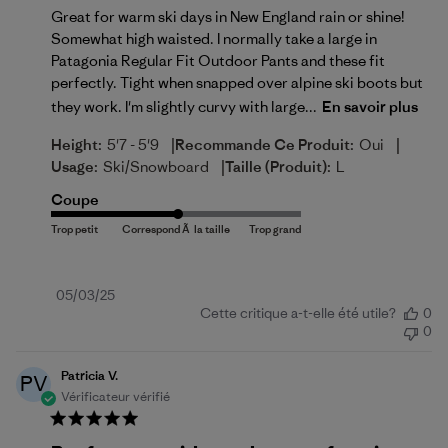
Great for warm ski days in New England rain or shine!
Somewhat high waisted. I normally take a large in
Patagonia Regular Fit Outdoor Pants and these fit
perfectly. Tight when snapped over alpine ski boots but
they work. I'm slightly curvy with large...
En savoir plus
|
|
Height:
5'7 - 5'9
Recommande Ce Produit:
Oui
|
Usage:
Ski/Snowboard
Taille (produit):
L
Coupe
Date
05/03/25
Cette critique a-t-elle été utile?
0
de
0
publication
Patricia V.
PV
Vérificateur vérifié