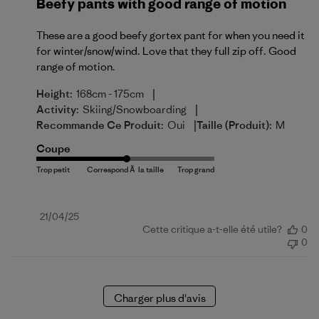
Beefy pants with good range of motion
These are a good beefy gortex pant for when you need it
for winter/snow/wind. Love that they full zip off. Good
range of motion.
|
Height:
168cm - 175cm
|
Activity:
Skiing/Snowboarding
|
Recommande Ce Produit:
Oui
Taille (produit):
M
Coupe
Date
21/04/25
Cette critique a-t-elle été utile?
0
de
0
publication
Charger plus d'avis