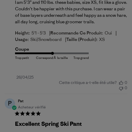
I am 5’3” and 110 lbs. these babies, size XS, fit like a glove.
Couldn’t be happier with this purchase. I can wear a pair
of base layers underneath and feel happy as a snow hare,
all day long, cruising blue groomer trails.
|
|
Height:
5'1 - 5'3
Recommande Ce Produit:
Oui
|
Usage:
Ski/Snowboard
Taille (produit):
XS
Coupe
Date
26/04/25
Cette critique a-t-elle été utile?
0
de
0
publication
Pat
P
Acheteur vérifié
Excellent Spring Ski Pant