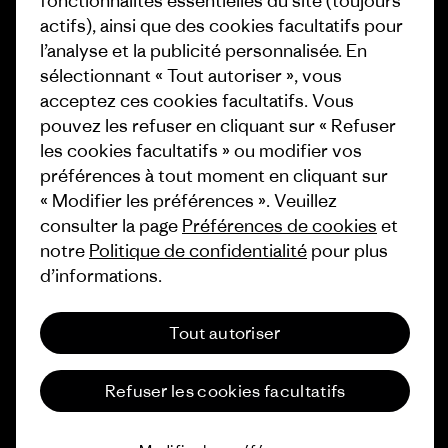
fonctionnalités essentielles du site (toujours
1% For The Planet
actifs), ainsi que des cookies facultatifs pour
Industry program
l’analyse et la publicité personnalisée. En
Comment nous finançons
sélectionnant « Tout autoriser », vous
Programme d’affiliation
Cartes cadeaux
acceptez ces cookies facultatifs. Vous
Patagonia Belgique Plan du site
pouvez les refuser en cliquant sur « Refuser
Nos magasins
les cookies facultatifs » ou modifier vos
préférences à tout moment en cliquant sur
« Modifier les préférences ». Veuillez
consulter la page
Préférences de cookies
et
notre
Politique de confidentialité
pour plus
© 2026 Patagonia, Inc. All Rights Reserved.
d’informations.
Tout autoriser
français
Refuser les cookies facultatifs