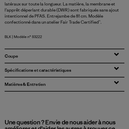
latéraux sur toute la longueur. La matière, la membrane et
l’apprêt déperlant durable (DWR) sont fabriqués sans ajout
intentionnel de PFAS. Entrejambe de 81 cm. Modèle
confectionné dans un atelier Fair Trade Certified™.
BLK
| Modèle n° 83222
Black
Coupe
Spécifications et caractéristiques
Matières & Entretien
Une question ? Envie de nous aider à nous
améliorer et d’aider les autres à trouver ce