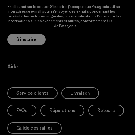
En cliquant sur le bouton S’inscrire, j’accepte que Patagonia utilise
mon adresse e-mail pour m’envoyer des e-mails concernant les
produits, les histoires originales, la sensibilisation à l’activisme, les
informations sur les événements et autres, conformément à la
Politique de confidentialité
de Patagonia.
S’inscrire
Aide
Service clients
Livraison
FAQs
Réparations
Retours
Guide des tailles