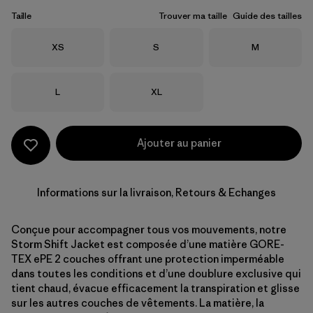
Taille
Trouver ma taille
Guide des tailles
Taille
Taille
Taille
XS
S
M
Taille
Taille
L
XL
Ajouter au panier
Informations sur la livraison, Retours & Echanges
Conçue pour accompagner tous vos mouvements, notre
Storm Shift Jacket est composée d’une matière GORE-
TEX ePE 2 couches offrant une protection imperméable
dans toutes les conditions et d’une doublure exclusive qui
tient chaud, évacue efficacement la transpiration et glisse
sur les autres couches de vêtements. La matière, la