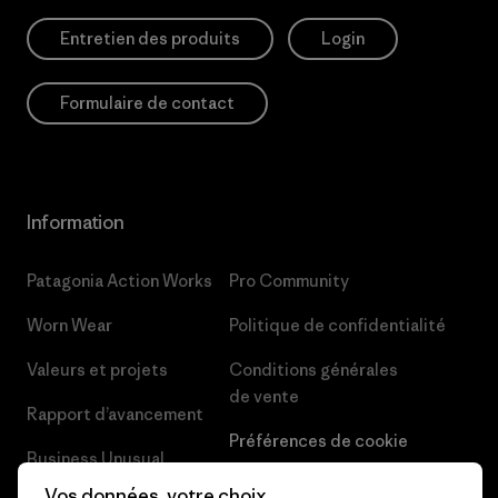
Entretien des produits
Login
Formulaire de contact
Information
Patagonia Action Works
Pro Community
Worn Wear
Politique de confidentialité
Valeurs et projets
Conditions générales
de vente
Rapport d’avancement
Préférences de cookie
Business Unusual
Carrières
Vos données, votre choix