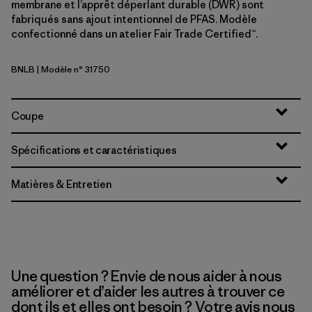
membrane et l’apprêt déperlant durable (DWR) sont
fabriqués sans ajout intentionnel de PFAS. Modèle
confectionné dans un atelier Fair Trade Certified™.
BNLB
| Modèle n° 31750
Barnacle Blue
Coupe
Spécifications et caractéristiques
Matières & Entretien
Une question ? Envie de nous aider à nous
améliorer et d’aider les autres à trouver ce
dont ils et elles ont besoin ? Votre avis nous