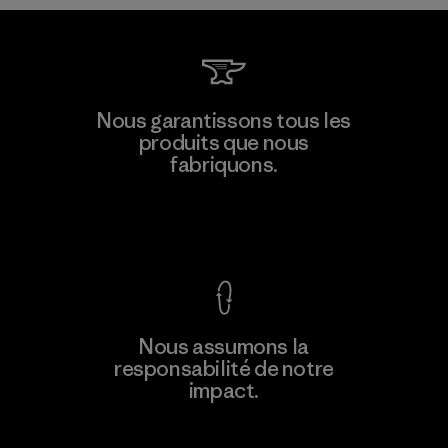
W.L. Gore & Associates, Inc.
Nous garantissons tous les
produits que nous
Material-supplier
M
fabriquons.
Voir la Garantie Ironclad
En savoir
Nous assumons la
plus
responsabilité de notre
impact.