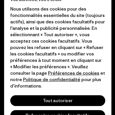
Objectifs climatiques
Presse et media
Nous utilisons des cookies pour des
1% For The Planet
fonctionnalités essentielles du site (toujours
Industry program
actifs), ainsi que des cookies facultatifs pour
Comment nous
l’analyse et la publicité personnalisée. En
finançons
Programme d’affiliation
sélectionnant « Tout autoriser », vous
Cartes cadeaux
Patagonia Belgique Plan du
acceptez ces cookies facultatifs. Vous
site
pouvez les refuser en cliquant sur « Refuser
Nos magasins
les cookies facultatifs » ou modifier vos
préférences à tout moment en cliquant sur
« Modifier les préférences ». Veuillez
consulter la page
Préférences de cookies
et
notre
Politique de confidentialité
pour plus
© 2026 Patagonia, Inc. All Rights Reserved.
d’informations.
Tout autoriser
français