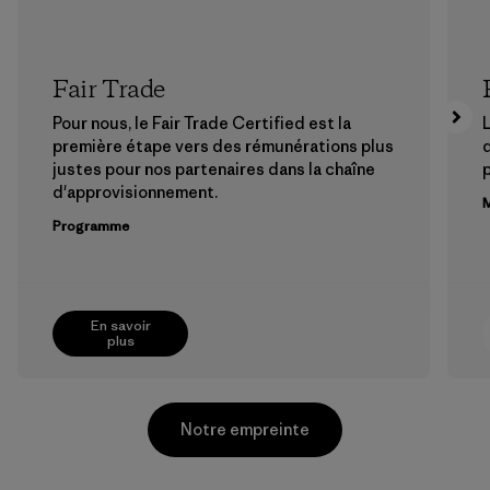
Fair Trade
Pour nous, le Fair Trade Certified est la
L
première étape vers des rémunérations plus
justes pour nos partenaires dans la chaîne
p
d'approvisionnement.
M
Programme
En savoir
plus
Notre empreinte