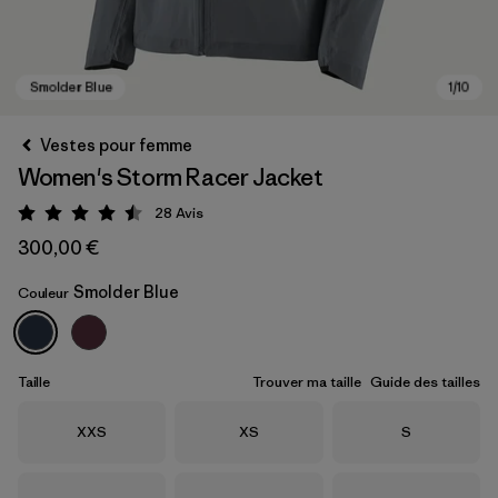
Vestes pour femme
Women's Storm Racer Jacket
28
Avis
Évaluation: 4.5 / 5
300,00 €
Smolder Blue
Couleur
Smolder Blue
Taille
Trouver ma taille
Guide des tailles
Taille
Taille
Taille
XXS
XS
S