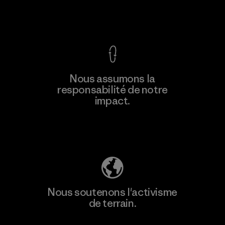
F
Voir la Garantie Ironclad
En savoir
Nous assumons la
plus
responsabilité de notre
impact.
Découvrez notre empreinte carbone
Nous soutenons l'activisme
de terrain.