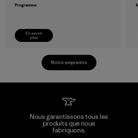
Programme
M
En savoir
plus
Notre empreinte
Toyota Tsusho
Nous garantissons tous les
produits que nous
Material-supplier
fabriquons.