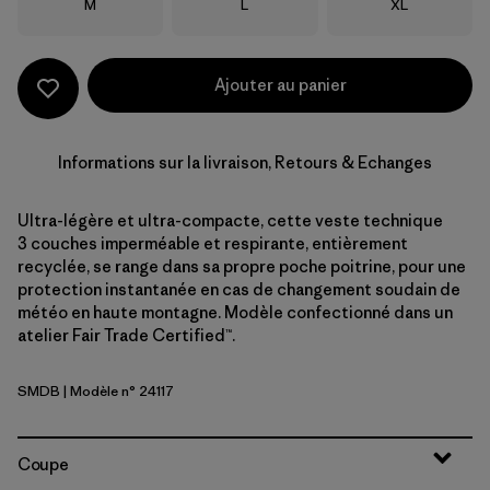
Taille
Taille
Taille
M
L
XL
Ajouter au panier
Informations sur la livraison, Retours & Echanges
Ultra-légère et ultra-compacte, cette veste technique
3 couches imperméable et respirante, entièrement
recyclée, se range dans sa propre poche poitrine, pour une
protection instantanée en cas de changement soudain de
météo en haute montagne. Modèle confectionné dans un
atelier Fair Trade Certified™.
SMDB
| Modèle n° 24117
Smolder Blue
Coupe