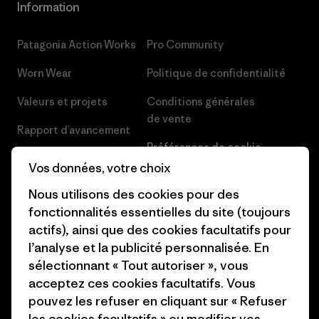
Information
Patagonia Action Works
Pro Community
Worn Wear
Politique de confidentialité
Valeurs et projets
Conditions générales
de vente
Rapport d’avancement
Préférences de cookie
Business Unusual
Vos données, votre choix
Carrières
Objectifs climatiques
Nous utilisons des cookies pour des
Presse et media
fonctionnalités essentielles du site (toujours
1% For The Planet
actifs), ainsi que des cookies facultatifs pour
Industry program
Comment nous
l’analyse et la publicité personnalisée. En
finançons
Programme d’affiliation
sélectionnant « Tout autoriser », vous
acceptez ces cookies facultatifs. Vous
Cartes cadeaux
Patagonia Belgique Plan du
pouvez les refuser en cliquant sur « Refuser
site
les cookies facultatifs » ou modifier vos
Nos magasins